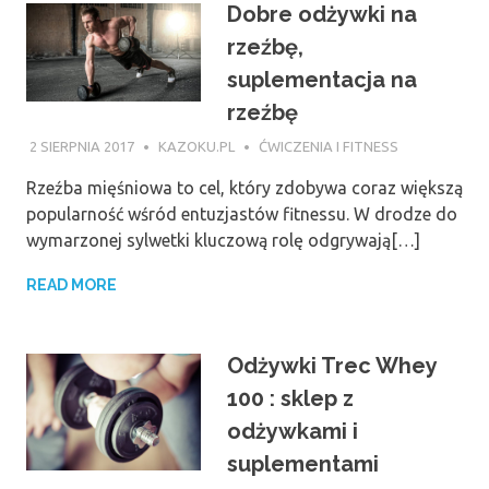
Dobre odżywki na
rzeźbę,
suplementacja na
rzeźbę
2 SIERPNIA 2017
KAZOKU.PL
ĆWICZENIA I FITNESS
Rzeźba mięśniowa to cel, który zdobywa coraz większą
popularność wśród entuzjastów fitnessu. W drodze do
wymarzonej sylwetki kluczową rolę odgrywają[…]
READ MORE
Odżywki Trec Whey
100 : sklep z
odżywkami i
suplementami