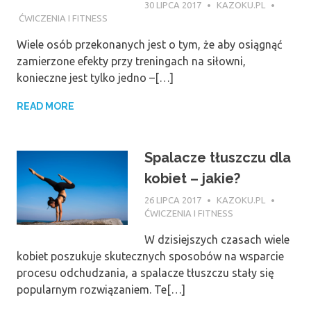
30 LIPCA 2017
KAZOKU.PL
ĆWICZENIA I FITNESS
Wiele osób przekonanych jest o tym, że aby osiągnąć
zamierzone efekty przy treningach na siłowni,
konieczne jest tylko jedno –[…]
READ MORE
Spalacze tłuszczu dla
kobiet – jakie?
26 LIPCA 2017
KAZOKU.PL
ĆWICZENIA I FITNESS
W dzisiejszych czasach wiele
kobiet poszukuje skutecznych sposobów na wsparcie
procesu odchudzania, a spalacze tłuszczu stały się
popularnym rozwiązaniem. Te[…]