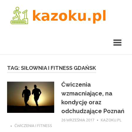
Skip
kaz
to
content
TAG:
SIŁOWNIA I FITNESS GDAŃSK
Ćwiczenia
wzmacniające, na
kondycję oraz
odchudzające Poznań
26 WRZEŚNIA 2017
KAZOKU.PL
ĆWICZENIA I FITNESS