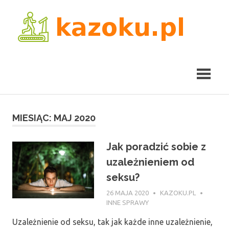
Skip
kaz
to
content
MIESIĄC:
MAJ 2020
Jak poradzić sobie z
uzależnieniem od
seksu?
26 MAJA 2020
KAZOKU.PL
INNE SPRAWY
Uzależnienie od seksu, tak jak każde inne uzależnienie,