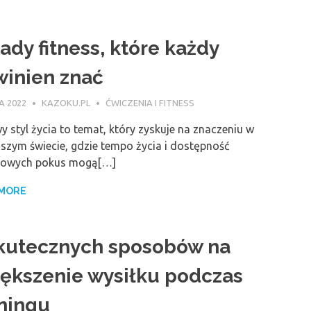
ady fitness, które każdy
inien znać
A 2022
KAZOKU.PL
ĆWICZENIA I FITNESS
 styl życia to temat, który zyskuje na znaczeniu w
jszym świecie, gdzie tempo życia i dostępność
rowych pokus mogą[…]
 MORE
skutecznych sposobów na
ększenie wysiłku podczas
ningu