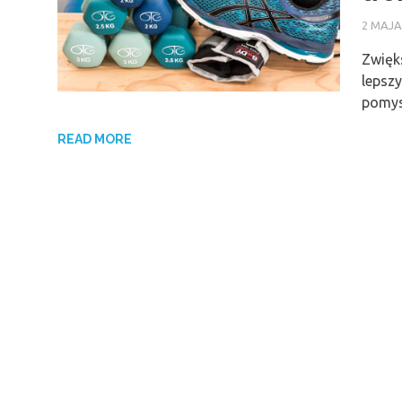
2 MAJA
Zwięks
lepsz
pomys
READ MORE