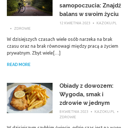
samopoczucia: Znajdź
balans w swoim życiu
12 KWIETNIA 2023
KAZOKU.PL
ZDROWIE
W dzisiejszych czasach wiele osób narzeka na brak
czasu oraz na brak równowagi między pracą a życiem
prywatnym. Zbyt wiele[…]
READ MORE
Obiady z dowozem:
Wygoda, smak i
zdrowie w jednym
8 KWIETNIA 2023
KAZOKU.PL
ZDROWIE
W dzisiejszym szybkim świecie, gdzie czas jest na wagę