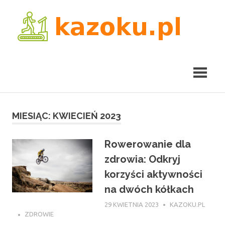
Skip
kaz
to
content
MIESIĄC:
KWIECIEŃ 2023
Rowerowanie dla
zdrowia: Odkryj
korzyści aktywności
na dwóch kółkach
29 KWIETNIA 2023
KAZOKU.PL
ZDROWIE