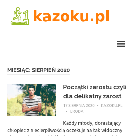
Skip
kaz
to
content
MIESIĄC:
SIERPIEŃ 2020
Początki zarostu czyli
dla delikatny zarost
17 SIERPNIA 2020
KAZOKU.PL
URODA
Każdy młody, dorastający
chłopiec z niecierpliwością oczekuje na tak widoczny