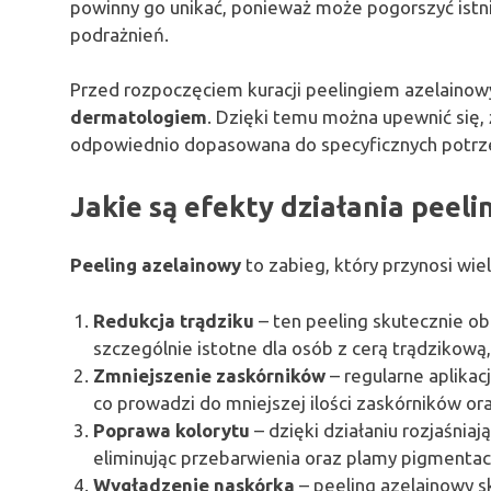
powinny go unikać, ponieważ może pogorszyć ist
podrażnień.
Przed rozpoczęciem kuracji peelingiem azelaino
dermatologiem
. Dzięki temu można upewnić się,
odpowiednio dopasowana do specyficznych potrze
Jakie są efekty działania peel
Peeling azelainowy
to zabieg, który przynosi wiel
Redukcja trądziku
– ten peeling skutecznie ob
szczególnie istotne dla osób z cerą trądzikową
Zmniejszenie zaskórników
– regularne aplikac
co prowadzi do mniejszej ilości zaskórników or
Poprawa kolorytu
– dzięki działaniu rozjaśnia
eliminując przebarwienia oraz plamy pigmentac
Wygładzenie naskórka
– peeling azelainowy s