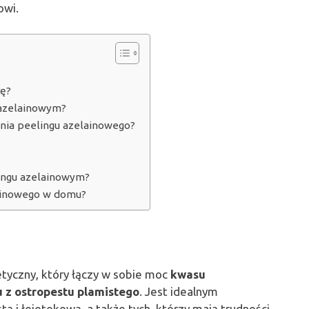
owi.
rę?
 azelainowym?
ania peelingu azelainowego?
lingu azelainowym?
lainowego w domu?
yczny, który łączy w sobie moc
kwasu
u z ostropestu plamistego
. Jest idealnym
tą i łojotokową, a także tych, którzy mają trudności