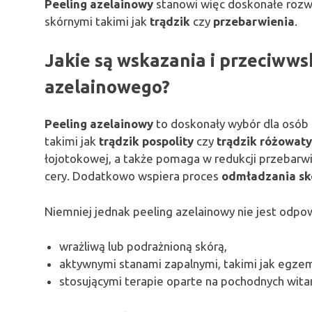
Peeling azelainowy
stanowi więc doskonałe rozwi
skórnymi takimi jak
trądzik
czy
przebarwienia
.
Jakie są wskazania i przeciww
azelainowego?
Peeling azelainowy
to doskonały wybór dla osób 
takimi jak
trądzik pospolity
czy
trądzik różowaty
łojotokowej, a także pomaga w redukcji przebarw
cery. Dodatkowo wspiera proces
odmładzania sk
Niemniej jednak peeling azelainowy nie jest odpow
wrażliwą lub podrażnioną skórą,
aktywnymi stanami zapalnymi, takimi jak egzem
stosującymi terapie oparte na pochodnych witam