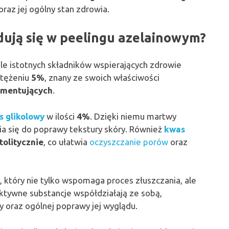
oraz jej ogólny stan zdrowia.
dują się w peelingu azelainowym?
ele istotnych składników wspierających zdrowie
tężeniu
5%
, znany ze swoich właściwości
gmentujących
.
s glikolowy
w ilości
4%
. Dzięki niemu martwy
ia się do poprawy tekstury skóry. Również
kwas
tolitycznie
, co ułatwia
oczyszczanie porów
oraz
), który nie tylko wspomaga proces złuszczania, ale
 aktywne substancje współdziałają ze sobą,
ry oraz ogólnej poprawy jej wyglądu.