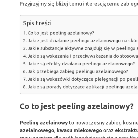
Przyjrzyjmy się bliżej temu interesującemu zabieg
Spis treści
Co to jest peeling azelainowy?
Jakie jest działanie peelingu azelainowego na skó
Jakie substancje aktywne znajdują się w peelingu
Jakie są wskazania i przeciwwskazania do stosow
Jakie są efekty działania peelingu azelainowego?
Jak przebiega zabieg peelingu azelainowego?
Jakie są wskazówki dotyczące pielęgnacji po pee
Jakie są porady dotyczące aplikacji peelingu aze
Co to jest peeling azelainowy?
Peeling azelainowy
to nowoczesny zabieg kosmet
azelainowego
,
kwasu mlekowego
oraz
ekstrakt
rozwiązaniem dla osób borykających się z cerą tłus