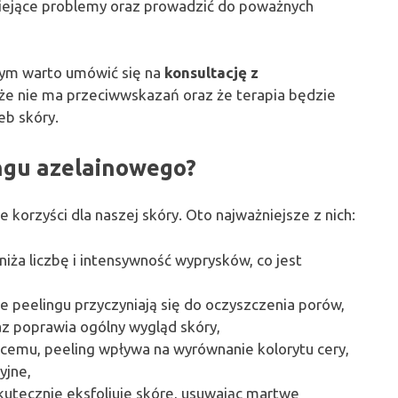
niejące problemy oraz prowadzić do poważnych
wym warto umówić się na
konsultację z
 że nie ma przeciwwskazań oraz że terapia będzie
b skóry.
ingu azelainowego?
e korzyści dla naszej skóry. Oto najważniejsze z nich:
niża liczbę i intensywność wyprysków, co jest
,
je peelingu przyczyniają się do oczyszczenia porów,
az poprawia ogólny wygląd skóry,
jącemu, peeling wpływa na wyrównanie kolorytu cery,
yjne,
kutecznie eksfoliuje skórę, usuwając martwe