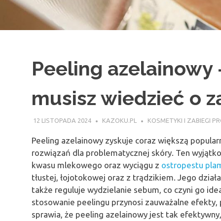
Peeling azelainowy 
musisz wiedzieć o z
12 LISTOPADA 2024
KAZOKU.PL
KOSMETYKI I ZABIEGI 
Peeling azelainowy zyskuje coraz większą popula
rozwiązań dla problematycznej skóry. Ten wyjątk
kwasu mlekowego oraz wyciągu z
ostropestu pla
tłustej, łojotokowej oraz z trądzikiem. Jego działa
także reguluje wydzielanie sebum, co czyni go id
stosowanie peelingu przynosi zauważalne efekty, p
sprawia, że peeling azelainowy jest tak efektywny,