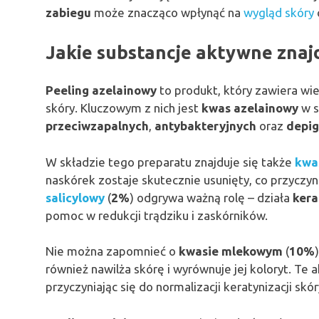
zabiegu
może znacząco wpłynąć na
wygląd skóry
Jakie substancje aktywne znaj
Peeling azelainowy
to produkt, który zawiera wi
skóry. Kluczowym z nich jest
kwas azelainowy
w s
przeciwzapalnych
,
antybakteryjnych
oraz
depi
W składzie tego preparatu znajduje się także
kwa
naskórek zostaje skutecznie usunięty, co przyczyn
salicylowy
(
2%
) odgrywa ważną rolę – działa
kera
pomoc w redukcji trądziku i zaskórników.
Nie można zapomnieć o
kwasie mlekowym
(
10%
również nawilża skórę i wyrównuje jej koloryt. Te
przyczyniając się do normalizacji keratynizacji skó