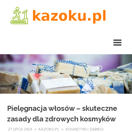
Skip
kaz
to
content
Pielęgnacja włosów – skuteczne
zasady dla zdrowych kosmyków
27 LIPCA 2024
KAZOKU.PL
KOSMETYKI I ZABIEGI