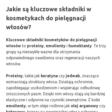
Jakie są kluczowe składniki w
kosmetykach do pielęgnacji
włosów?
Kluczowe składniki kosmetyków do pielęgnacji
włosów
to
proteiny
,
emolienty
i
humektanty
. Te trzy
grupy są niezwykle ważne dla utrzymania
odpowiedniego nawilżenia oraz regeneracji naszych
włosów.
Proteiny
, takie jak
keratyna
czy
jedwab
, znacząco
wzmacniają strukturę włosa. Działają ochronnie,
zapobiegając uszkodzeniom i wspierając odbudowę
zniszczonych pasm. Dzięki nim włosy stają się bardziej
elastyczne i odporne na czynniki zewnętrzne. Z kolei
emolienty
, w tym oleje roślinne jak
olej arganowy
czy
kokosowy
, tworzą na powierzchni włosa ochronną