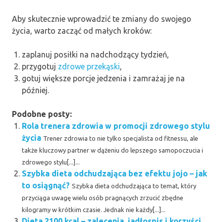
Aby skutecznie wprowadzić te zmiany do swojego
życia, warto zacząć od małych kroków:
zaplanuj posiłki na nadchodzący tydzień,
przygotuj
zdrowe przekąski
,
gotuj większe porcje jedzenia i zamrażaj je na
później.
Podobne posty:
Rola trenera zdrowia w promocji zdrowego stylu
życia
Trener zdrowia to nie tylko specjalista od fitnessu, ale
także kluczowy partner w dążeniu do lepszego samopoczucia i
zdrowego stylu[...]...
Szybka dieta odchudzająca bez efektu jojo – jak
to osiągnąć?
Szybka dieta odchudzająca to temat, który
przyciąga uwagę wielu osób pragnących zrzucić zbędne
kilogramy w krótkim czasie. Jednak nie każdy[...]...
Dieta 2100 kcal – zalecenia, jadłospis i korzyści