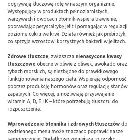
odgrywają kluczową rolę w naszym organizmie.
Występujący w produktach pełnoziarnistych,
warzywach i owocach błonnik wspiera trawienie,
poprawiając perystaltykę jelit i pomagając w regulacji
poziomu cukru we krwi. Działa również jak prebiotyk,
co sprzyja wzrostowi korzystnych bakterii w jelitach.
Zdrowe tłuszcze
, zwłaszcza
nienasycone kwasy
tłuszczowe
obecne w oliwie z oliwek, awokado oraz
rybach morskich, są niezbędne do prawidłowego
funkcjonowania naszego ciała. Wspierają odporność
poprzez produkcję hormonów oraz regulację stanów
zapalnych. Co więcej, umożliwiają przyswajanie
witamin A, D, E i K – które potrzebują tłuszczu do
rozpuszczenia.
Wprowadzenie błonnika i zdrowych tłuszczów
do
codziennego menu może znacząco poprawić nasze
samopoczucie. Dodatkowo zmniejsza to ryzyko