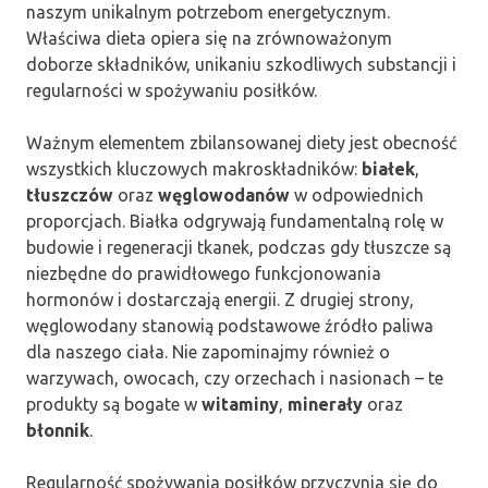
naszym unikalnym potrzebom energetycznym.
Właściwa dieta opiera się na zrównoważonym
doborze składników, unikaniu szkodliwych substancji i
regularności w spożywaniu posiłków.
Ważnym elementem zbilansowanej diety jest obecność
wszystkich kluczowych makroskładników:
białek
,
tłuszczów
oraz
węglowodanów
w odpowiednich
proporcjach. Białka odgrywają fundamentalną rolę w
budowie i regeneracji tkanek, podczas gdy tłuszcze są
niezbędne do prawidłowego funkcjonowania
hormonów i dostarczają energii. Z drugiej strony,
węglowodany stanowią podstawowe źródło paliwa
dla naszego ciała. Nie zapominajmy również o
warzywach, owocach, czy orzechach i nasionach – te
produkty są bogate w
witaminy
,
minerały
oraz
błonnik
.
Regularność spożywania posiłków przyczynia się do