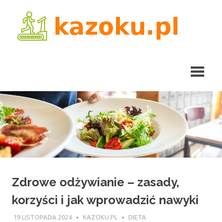
Skip
kaz
to
content
Zdrowe odżywianie – zasady,
korzyści i jak wprowadzić nawyki
19 LISTOPADA 2024
KAZOKU.PL
DIETA