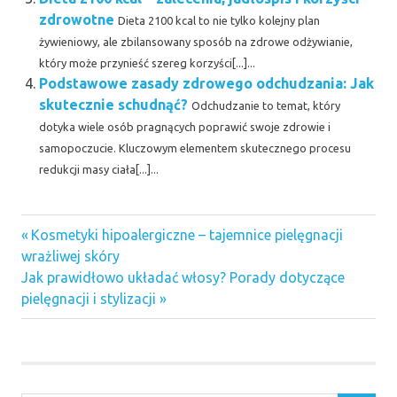
zdrowotne
Dieta 2100 kcal to nie tylko kolejny plan
żywieniowy, ale zbilansowany sposób na zdrowe odżywianie,
który może przynieść szereg korzyści[...]...
Podstawowe zasady zdrowego odchudzania: Jak
skutecznie schudnąć?
Odchudzanie to temat, który
dotyka wiele osób pragnących poprawić swoje zdrowie i
samopoczucie. Kluczowym elementem skutecznego procesu
redukcji masy ciała[...]...
Previous
Nawigacja
Kosmetyki hipoalergiczne – tajemnice pielęgnacji
Post:
wrażliwej skóry
wpisu
Next
Jak prawidłowo układać włosy? Porady dotyczące
Post:
pielęgnacji i stylizacji