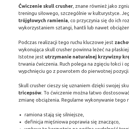
Ćwiczenie skull crusher
, znane również jako zgni
treningu siłowego, szczególnie w kulturystyce. J
trójgłowych ramienia
, co przyczynia się do ich 
wykorzystaniem sztangi, hantli lub nawet obciążen
Podczas realizacji tego ruchu kluczowe jest
zacho
wykonująca skull crusher powinna leżeć na płaskie
Istotne jest
utrzymanie naturalnej krzywizny kr
trwania ćwiczenia. Ruch polega na zgięciu łokci i 
wypchnięciu go z powrotem do pierwotnej pozycji
Skull crusher cieszy się uznaniem dzięki swojej s
tricepsów
. To ćwiczenie można łatwo dostosow
zmianę obciążenia. Regularne wykonywanie tego r
ramiona stają się silniejsze,
definicja mięśniowa poprawia się znacząco,
wpływa to korzystnie na ogólną wydolność tre