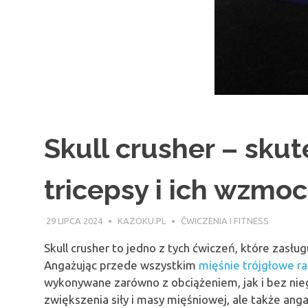
Skull crusher – sku
tricepsy i ich wzmoc
29 LIPCA 2024
KAZOKU.PL
ĆWICZENIA I FITNESS
Skull crusher to jedno z tych ćwiczeń, które zasł
Angażując przede wszystkim
mięśnie trójgłowe r
wykonywane zarówno z obciążeniem, jak i bez nieg
zwiększenia siły i masy mięśniowej, ale także anga