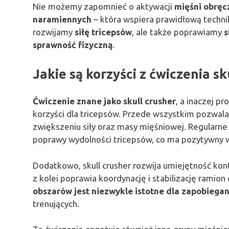
Nie możemy zapomnieć o aktywacji
mięśni obręc
naramiennych
– która wspiera prawidłową techni
rozwijamy
siłę tricepsów
, ale także poprawiamy
s
sprawność fizyczną
.
Jakie są korzyści z ćwiczenia sk
Ćwiczenie znane jako skull crusher
, a inaczej p
korzyści dla tricepsów. Przede wszystkim pozwala n
zwiększeniu siły oraz masy mięśniowej. Regularn
poprawy wydolności tricepsów, co ma pozytywny wp
Dodatkowo, skull crusher rozwija umiejętność kon
z kolei poprawia koordynację i stabilizację ramio
obszarów jest niezwykle istotne dla zapobiega
trenujących.