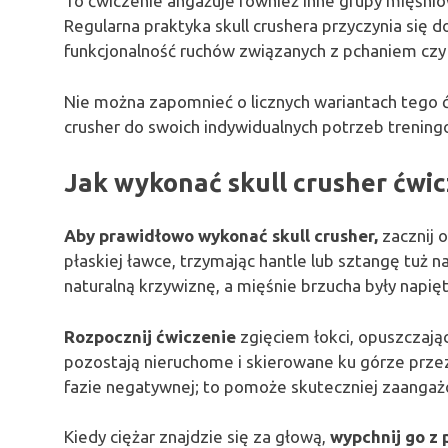
To ćwiczenie angażuje również inne grupy mięśnio
Regularna praktyka skull crushera przyczynia się 
funkcjonalność ruchów związanych z pchaniem cz
Nie można zapomnieć o licznych wariantach tego 
crusher do swoich indywidualnych potrzeb treni
Jak wykonać skull crusher ćwic
Aby prawidłowo wykonać skull crusher,
zacznij o
płaskiej ławce, trzymając hantle lub sztangę tuż na
naturalną krzywiznę, a mięśnie brzucha były napięt
Rozpocznij ćwiczenie
zgięciem łokci, opuszczając 
pozostają nieruchome i skierowane ku górze przez 
fazie negatywnej; to pomoże skuteczniej zaangaż
Kiedy ciężar znajdzie się za głową,
wypchnij go z