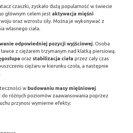
atacz czaszki, zyskało dużą popularność w świecie
ego głównym celem jest
aktywacja mięśni
rozwoju oraz wzrostu siły. Można je wykonywać z
ia własnego ciała.
wanie odpowiedniej pozycji wyjściowej
. Osoba
j ławce z ciężarem trzymanym nad klatką piersiową.
ęgosłupa
oraz
stabilizacja ciała
przez cały czas
opuszczeniu ciężaru w kierunku czoła, a następnie
.
kuteczności w
budowaniu masy mięśniowej
ać do różnych poziomów zaawansowania poprzez
uchu przynosi wymierne efekty:
ningową,