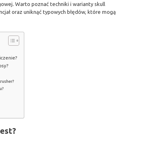
ej. Warto poznać techniki i warianty skull
ncjał oraz uniknąć typowych błędów, które mogą
iczenie?
psy?
rusher?
u?
jest?