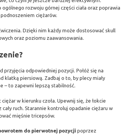
we, co czyni je jeszcze bardziej efektywnym.
do ogólnego rozwoju górnej części ciała oraz poprawia
y podnoszeniem ciężarów.
ćwiczenia. Dzięki nim każdy może dostosować skull
ngowych oraz poziomu zaawansowania.
zenie?
d przyjęcia odpowiedniej pozycji. Połóż się na
d klatką piersiową. Zadbaj o to, by plecy miały
e – to zapewni lepszą stabilność.
ciężar w kierunku czoła. Upewnij się, że łokcie
cały ruch. Starannie kontroluj opadanie ciężaru w
ować mięśnie tricepsów.
 powrotem do pierwotnej pozycji
poprzez