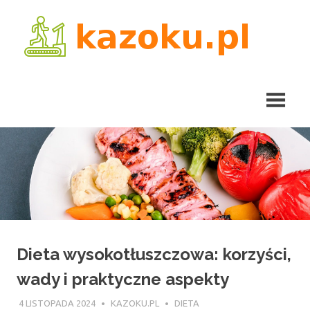
Skip
kaz
to
content
Dieta wysokotłuszczowa: korzyści,
wady i praktyczne aspekty
4 LISTOPADA 2024
KAZOKU.PL
DIETA