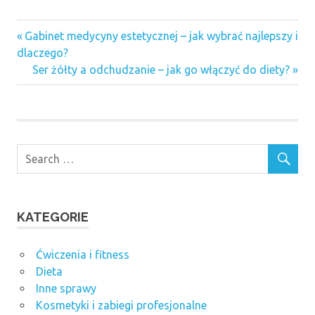
Previous
Nawigacja
Gabinet medycyny estetycznej – jak wybrać najlepszy i
Post:
dlaczego?
wpisu
Next
Ser żółty a odchudzanie – jak go włączyć do diety?
Post:
KATEGORIE
Ćwiczenia i fitness
Dieta
Inne sprawy
Kosmetyki i zabiegi profesjonalne