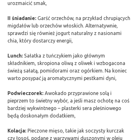
urozmaicić smak,
II śniadanie:
Garść orzechów, na przykład chrupiących
migdałów lub orzechów włoskich. Alternatywnie,
sprawdzi się również jogurt naturalny z nasionami
chia, który dostarczy energii,
Lunch:
Sałatka z tuńczykiem jako głównym
składnikiem, skropiona oliwą z oliwek i wzbogacona
świeżą sałatą, pomidorami oraz ogórkiem. Na koniec
warto posypać ją aromatycznymi pestkami dyni,
Podwieczorek:
Awokado przyprawione solą i
pieprzem to świetny wybór, a jeśli masz ochotę na coś
bardziej wykwintnego – plasterki sera pleśniowego
będą doskonałym dodatkiem,
Kolacja:
Pieczone mięso, takie jak soczysty kurczak
czy łosoś, podane z warzywami duszonymi w oleju