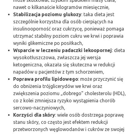
może skutkować szybkim spadkiem masy ciała,
nawet o kilkanaście kilogramów miesięcznie,
Stabilizacja poziomu glukozy
: taka dieta jest
szczególnie korzystna dla osób cierpiących na
insulinooporność oraz cukrzycę, ponieważ pomaga
utrzymać stabilny poziom cukru we krwi i poprawia
wyniki glikemiczne po posiłkach,
Wsparcie w leczeniu padaczki lekoopornej
: dieta
wysokotłuszczowa, zwłaszcza jej wersja
ketogeniczna, okazała się skuteczna w redukcji
napadów u pacjentów z tym schorzeniem,
Poprawa profilu lipidowego
: może przyczynić się
do obniżenia trójglicerydów we krwi oraz
zwiększenia poziomu „dobrego” cholesterolu (HDL),
co z kolei zmniejsza ryzyko wystąpienia chorób
sercowo-naczyniowych,
Korzyści dla skóry
: wiele osób dostrzega poprawę
stanu skóry, co często jest efektem redukcji
przetworzonych węglowodanów i cukrów ze swojej