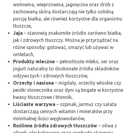
wołowina, wieprzowina, jagnięcina oraz drób z
zachowaną skórą dostarczają nie tylko solidną
porcję białka, ale również korzystne dla organizmu
tłuszcze,
Jaja
– stanowią znakomite źródło zarówno białka,
jak i zdrowych tłuszczy. Można je przyrządzać na
różne sposoby: gotować, smażyć lub używać w
omletach,
Produkty mleczne
– pełnotłuste mleko, ser oraz
jogurt naturalny to doskonałe źródła składników
odżywczych i zdrowych tłuszczów,
Orzechy i nasiona
– migdały, orzechy włoskie czy
pestki słonecznika oraz dyni są bogate w korzystne
kwasy tłuszczowe i błonnik,
Liściaste warzywa
– szpinak, jarmuż czy sałata
dostarczają cennych witamin i minerałów przy
minimalnej ilości węglowodanów,
Roślinne źródła zdrowych tłuszczów
– oliwa z
oliwek, olej kokosowy oraz awokado stanowią