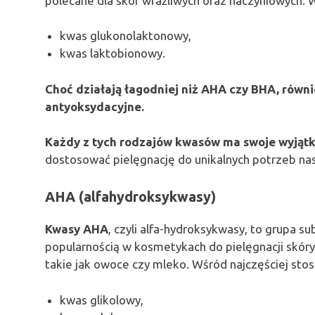
polecane dla skór wrażliwych oraz naczyniowych. W 
kwas glukonolaktonowy,
kwas laktobionowy.
Choć działają łagodniej niż AHA czy BHA, równi
antyoksydacyjne.
Każdy z tych rodzajów kwasów ma swoje wyjątk
dostosować pielęgnację do unikalnych potrzeb nas
AHA (alfahydroksykwasy)
Kwasy AHA
, czyli alfa-hydroksykwasy, to grupa su
popularnością w kosmetykach do pielęgnacji skóry.
takie jak owoce czy mleko. Wśród najczęściej st
kwas glikolowy,