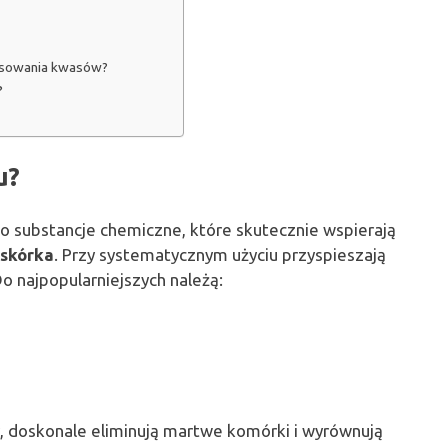
osowania kwasów?
?
u?
o substancje chemiczne, które skutecznie wspierają
askórka
. Przy systematycznym użyciu przyspieszają
o najpopularniejszych należą:
y, doskonale eliminują martwe komórki i wyrównują