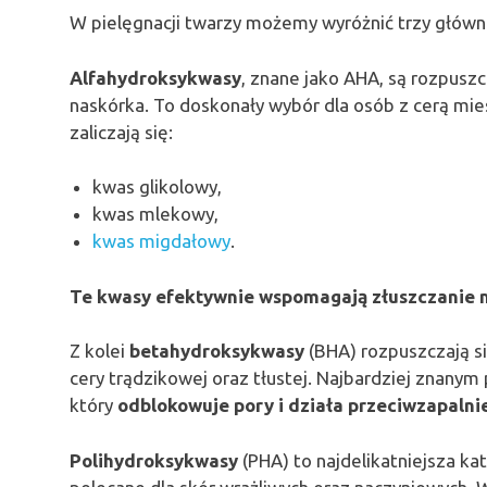
W pielęgnacji twarzy możemy wyróżnić trzy głów
Alfahydroksykwasy
, znane jako AHA, są rozpuszc
naskórka. To doskonały wybór dla osób z cerą mies
zaliczają się:
kwas glikolowy,
kwas mlekowy,
kwas migdałowy
.
Te kwasy efektywnie wspomagają złuszczanie
Z kolei
betahydroksykwasy
(BHA) rozpuszczają si
cery trądzikowej oraz tłustej. Najbardziej znanym
który
odblokowuje pory i działa przeciwzapalni
Polihydroksykwasy
(PHA) to najdelikatniejsza ka