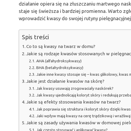
działanie opiera się na złuszczaniu martwego nask
staje się świeższa i bardziej promienna. Warto zg
wprowadzić kwasy do swojej rutyny pielęgnacyjnej i
Spis treści
Co to są kwasy na twarz w domu?
Jakie są rodzaje kwasów stosowanych w pielęgnacj
AHA (alfahydroksykwasy)
BHA (betahydroksykwasy)
Jakie inne kwasy stosuje się – kwas glikolowy, kwa
Jakie jest działanie kwasów na skórę?
Jak kwasy usuwają zrogowaciały naskórek?
Jak kwasy ujednolicają koloryt skóry i redukują przeb
Jakie są efekty stosowania kwasów na twarz?
Jak poprawia się struktura i koloryt skóry dzięki kwa
Jaki wpływ mają kwasy na cerę trądzikową i wrażliwą
Jakie są zasady używania kwasów w domowej pielę
Jak często stosować i aplikować kwasy?