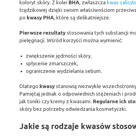
koloryt skóry. Z kolei
BHA
, zwłaszcza
kwas salicyl
trądzikowej dzięki swoim właściwościom przeciwz
po
kwasy PHA
, które są delikatniejsze.
Pierwsze rezultaty
stosowania tych substancji mo
pielęgnacji. Wśród korzyści można wymienić:
zwiększenie jędrności skóry,
spłycenie zmarszczek,
ograniczenie wydzielania sebum.
Dlatego
kwasy
stanowią niezwykle wszechstronny
Pamiętaj jednak o odpowiednich stężeniach i pro
jak toniki czy kremy z kwasami.
Regularne ich st
skóry bez potrzeby odwiedzania kosmetyczki.
Jakie są rodzaje kwasów stos