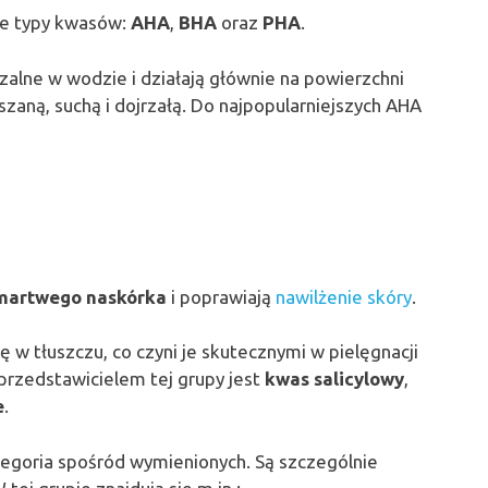
ne typy kwasów:
AHA
,
BHA
oraz
PHA
.
zalne w wodzie i działają głównie na powierzchni
zaną, suchą i dojrzałą. Do najpopularniejszych AHA
 martwego naskórka
i poprawiają
nawilżenie skóry
.
ę w tłuszczu, co czyni je skutecznymi w pielęgnacji
 przedstawicielem tej grupy jest
kwas salicylowy
,
e
.
tegoria spośród wymienionych. Są szczególnie