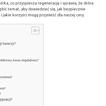
órka, co przyspiesza regenerację i sprawia, że skóra
łębić temat, aby dowiedzieć się, jak bezpiecznie
 jakie korzyści mogą przynieść dla naszej cery.
i twarzy?
s mlekowy, kwas migdałowy?
arwienia?
som?
?
gnacji?