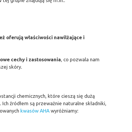
tej grupie znajdują się m.in.:
eż oferują właściwości nawilżające i
owe cechy i zastosowania
, co pozwala nam
zej skóry.
bstancji chemicznych, które cieszą się dużą
 Ich źródłem są przeważnie naturalne składniki,
osowanych
kwasów AHA
wyróżniamy: