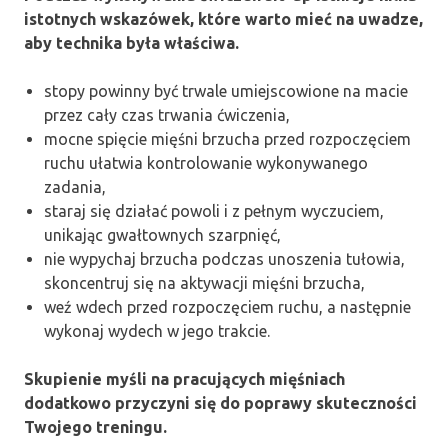
istotnych wskazówek, które warto mieć na uwadze,
aby technika była właściwa.
stopy powinny być trwale umiejscowione na macie
przez cały czas trwania ćwiczenia,
mocne spięcie mięśni brzucha przed rozpoczęciem
ruchu ułatwia kontrolowanie wykonywanego
zadania,
staraj się działać powoli i z pełnym wyczuciem,
unikając gwałtownych szarpnięć,
nie wypychaj brzucha podczas unoszenia tułowia,
skoncentruj się na aktywacji mięśni brzucha,
weź wdech przed rozpoczęciem ruchu, a następnie
wykonaj wydech w jego trakcie.
Skupienie myśli na pracujących mięśniach
dodatkowo przyczyni się do poprawy skuteczności
Twojego treningu.