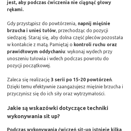
jest, aby podczas ćwiczenia nie ciągnąć głowy
rękami.
Gdy przystąpisz do powtórzenia,
napnij mięśnie
brzucha i unieś tułów
, przechodząc do pozycji
siedzącej. Staraj się, aby dolna część pleców pozostała
w kontakcie z matą. Pamiętaj o
kontroli ruchu oraz
prawidłowym oddychaniu
: wykonaj wydech przy
unoszeniu tułowia i wdech podczas powrotu do
pozycji początkowej.
Zaleca się realizację
3 serii po 15-20 powtórzeń
.
Dzięki temu efektywnie zaangażujesz mięśnie brzucha i
przyczynisz się do ich siły oraz wytrzymałości.
Jakie są wskazówki dotyczące techniki
wykonywania sit up?
Podczas wykonywania ćwiczeń sit-up istnieje kilka