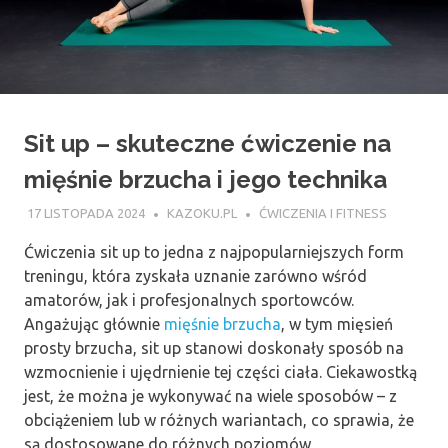
Sit up – skuteczne ćwiczenie na
mięśnie brzucha i jego technika
17 LISTOPADA 2024
KAZOKU.PL
ĆWICZENIA I FITNESS
Ćwiczenia sit up to jedna z najpopularniejszych form
treningu, która zyskała uznanie zarówno wśród
amatorów, jak i profesjonalnych sportowców.
Angażując głównie
mięśnie brzucha
, w tym mięsień
prosty brzucha, sit up stanowi doskonały sposób na
wzmocnienie i ujędrnienie tej części ciała. Ciekawostką
jest, że można je wykonywać na wiele sposobów – z
obciążeniem lub w różnych wariantach, co sprawia, że
są dostosowane do różnych poziomów