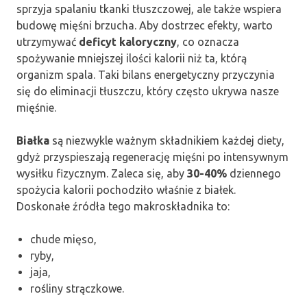
sprzyja spalaniu tkanki tłuszczowej, ale także wspiera
budowę mięśni brzucha. Aby dostrzec efekty, warto
utrzymywać
deficyt kaloryczny
, co oznacza
spożywanie mniejszej ilości kalorii niż ta, którą
organizm spala. Taki bilans energetyczny przyczynia
się do eliminacji tłuszczu, który często ukrywa nasze
mięśnie.
Białka
są niezwykle ważnym składnikiem każdej diety,
gdyż przyspieszają regenerację mięśni po intensywnym
wysiłku fizycznym. Zaleca się, aby
30-40%
dziennego
spożycia kalorii pochodziło właśnie z białek.
Doskonałe źródła tego makroskładnika to:
chude mięso,
ryby,
jaja,
rośliny strączkowe.