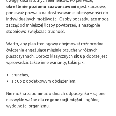
uwagę kilka istotnych elementów. Po pierwsze,
określenie poziomu zaawansowania
jest kluczowe,
ponieważ pozwala na dostosowanie intensywności do
indywidualnych możliwości. Osoby początkujące mogą
zacząć od mniejszej liczby powtórzeń, a następnie
stopniowo zwiększać trudność.
Warto, aby plan treningowy obejmował różnorodne
ćwiczenia angażujące mięśnie brzucha w różnych
płaszczyznach. Oprócz klasycznych
sit up
dobrze jest
wprowadzić także inne warianty, takie jak:
crunches,
sit up z dodatkowym obciążeniem.
Nie można zapominać o dniach odpoczynku – są one
niezwykle ważne dla
regeneracji mięśni
i ogólnej
wydolności organizmu.