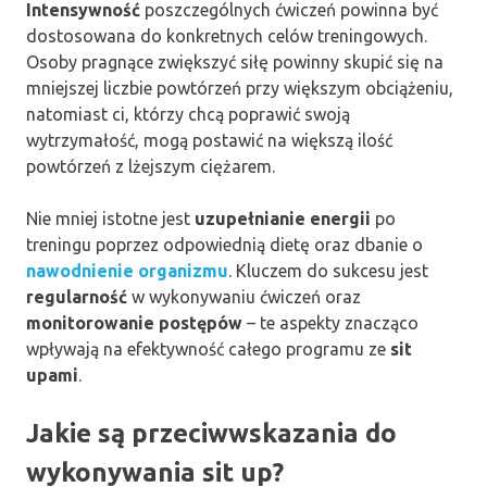
Intensywność
poszczególnych ćwiczeń powinna być
dostosowana do konkretnych celów treningowych.
Osoby pragnące zwiększyć siłę powinny skupić się na
mniejszej liczbie powtórzeń przy większym obciążeniu,
natomiast ci, którzy chcą poprawić swoją
wytrzymałość, mogą postawić na większą ilość
powtórzeń z lżejszym ciężarem.
Nie mniej istotne jest
uzupełnianie energii
po
treningu poprzez odpowiednią dietę oraz dbanie o
nawodnienie organizmu
. Kluczem do sukcesu jest
regularność
w wykonywaniu ćwiczeń oraz
monitorowanie postępów
– te aspekty znacząco
wpływają na efektywność całego programu ze
sit
upami
.
Jakie są przeciwwskazania do
wykonywania sit up?