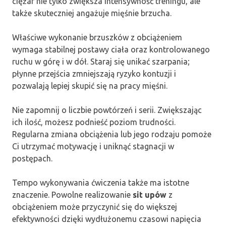
ciężar nie tylko zwiększa intensywność treningu, ale
także skuteczniej angażuje mięśnie brzucha.
Właściwe wykonanie brzuszków z obciążeniem
wymaga stabilnej postawy ciała oraz kontrolowanego
ruchu w górę i w dół. Staraj się unikać szarpania;
płynne przejścia zmniejszają ryzyko kontuzji i
pozwalają lepiej skupić się na pracy mięśni.
Nie zapomnij o liczbie powtórzeń i serii. Zwiększając
ich ilość, możesz podnieść poziom trudności.
Regularna zmiana obciążenia lub jego rodzaju pomoże
Ci utrzymać motywację i uniknąć stagnacji w
postępach.
Tempo wykonywania ćwiczenia także ma istotne
znaczenie. Powolne realizowanie
sit upów
z
obciążeniem może przyczynić się do większej
efektywności dzięki wydłużonemu czasowi napięcia