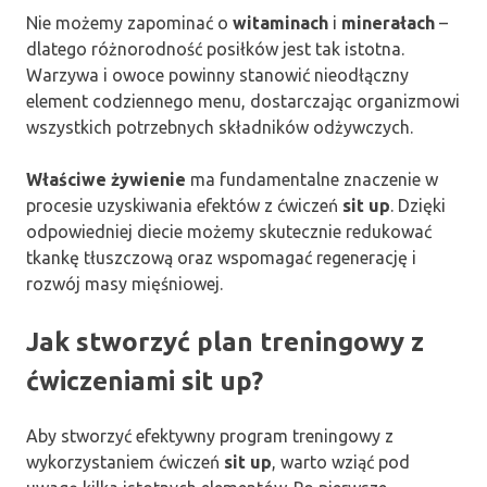
Nie możemy zapominać o
witaminach
i
minerałach
–
dlatego różnorodność posiłków jest tak istotna.
Warzywa i owoce powinny stanowić nieodłączny
element codziennego menu, dostarczając organizmowi
wszystkich potrzebnych składników odżywczych.
Właściwe żywienie
ma fundamentalne znaczenie w
procesie uzyskiwania efektów z ćwiczeń
sit up
. Dzięki
odpowiedniej diecie możemy skutecznie redukować
tkankę tłuszczową oraz wspomagać regenerację i
rozwój masy mięśniowej.
Jak stworzyć plan treningowy z
ćwiczeniami sit up?
Aby stworzyć efektywny program treningowy z
wykorzystaniem ćwiczeń
sit up
, warto wziąć pod