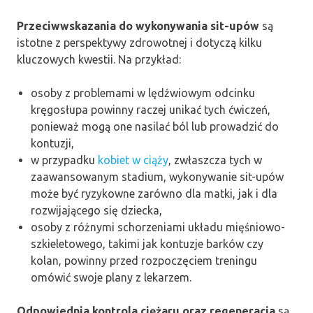
Przeciwwskazania do wykonywania sit-upów
są
istotne z perspektywy zdrowotnej i dotyczą kilku
kluczowych kwestii. Na przykład:
osoby z problemami w lędźwiowym odcinku
kręgosłupa powinny raczej unikać tych ćwiczeń,
ponieważ mogą one nasilać ból lub prowadzić do
kontuzji,
w przypadku
kobiet w ciąży
, zwłaszcza tych w
zaawansowanym stadium, wykonywanie sit-upów
może być ryzykowne zarówno dla matki, jak i dla
rozwijającego się dziecka,
osoby z różnymi schorzeniami układu mięśniowo-
szkieletowego, takimi jak kontuzje barków czy
kolan, powinny przed rozpoczęciem treningu
omówić swoje plany z lekarzem.
Odpowiednia kontrola ciężaru oraz regeneracja
są