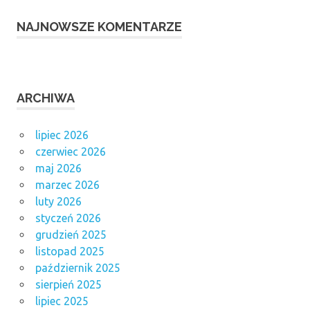
NAJNOWSZE KOMENTARZE
ARCHIWA
lipiec 2026
czerwiec 2026
maj 2026
marzec 2026
luty 2026
styczeń 2026
grudzień 2025
listopad 2025
październik 2025
sierpień 2025
lipiec 2025