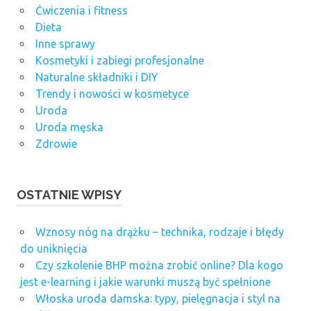
Ćwiczenia i fitness
Dieta
Inne sprawy
Kosmetyki i zabiegi profesjonalne
Naturalne składniki i DIY
Trendy i nowości w kosmetyce
Uroda
Uroda męska
Zdrowie
OSTATNIE WPISY
Wznosy nóg na drążku – technika, rodzaje i błędy
do uniknięcia
Czy szkolenie BHP można zrobić online? Dla kogo
jest e-learning i jakie warunki muszą być spełnione
Włoska uroda damska: typy, pielęgnacja i styl na