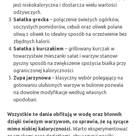
jest niskokaloryczna i dostarcza wielu wartości
odżywczych.
Sałatka grecka
– połączenie świeżych ogórków,
soczystych pomidorów, cebuli oraz oliwek polane
oliwą z oliwek to idealny sposób na orzeźwienie bez
zbędnych kalorii.
Sałatka z kurczakiem
– grillowany kurczak w
towarzystwie mieszanki sałat i warzyw stanowi
pyszny sposób na zwiększenie spożycia białka przy
ograniczonej kaloryczności.
Zupa jarzynowa
– klasyczny wybór polegający na
gotowaniu ulubionych warzyw w bulionie pozwala
na dowolne modyfikacje według własnych
upodobań.
Wszystkie te dania obfitują w wodę oraz błonnik
dzięki świeżym warzywom, co sprawia, że są sycące
mimo niskiej kaloryczności.
Warto eksperymentować
ze smakami oraz dodatkami, aby uczynić posiłki