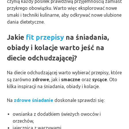
czynią każdy posiłek prawdziwą przyjemnością zamiast
przykrego obowiązku. Warto więc eksplorować nowe
smaki i techniki kulinarne, aby odkrywać nowe ulubione
dania dietetyczne.
Jakie
fit przepisy
na śniadania,
obiady i kolacje warto jeść na
diecie odchudzającej?
Na diecie odchudzającej warto wybierać przepisy, które
są zarówno
zdrowe
, jak i
smaczne
oraz
sycące
. Oto
kilka inspiracji na śniadania, obiady i kolacje.
Na
zdrowe śniadanie
doskonale sprawdzi się:
owsianka z dodatkiem świeżych owoców i
orzechów,
jajecznica z warzywami,