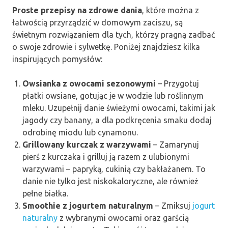
Proste przepisy na zdrowe dania
, które można z
łatwością przyrządzić w domowym zaciszu, są
świetnym rozwiązaniem dla tych, którzy pragną zadbać
o swoje zdrowie i sylwetkę. Poniżej znajdziesz kilka
inspirujących pomysłów:
Owsianka z owocami sezonowymi
– Przygotuj
płatki owsiane, gotując je w wodzie lub roślinnym
mleku. Uzupełnij danie świeżymi owocami, takimi jak
jagody czy banany, a dla podkręcenia smaku dodaj
odrobinę miodu lub cynamonu.
Grillowany kurczak z warzywami
– Zamarynuj
pierś z kurczaka i grilluj ją razem z ulubionymi
warzywami – papryką, cukinią czy bakłażanem. To
danie nie tylko jest niskokaloryczne, ale również
pełne białka.
Smoothie z jogurtem naturalnym
– Zmiksuj
jogurt
naturalny
z wybranymi owocami oraz garścią