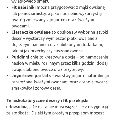
wyjątkowego smaku,
Fit naleśniki
można przygotować z mąki owsianej
lub pełnoziarnistej, a jako nadzienie wykorzystaj
twaróg zmieszany z jogurtem oraz świeżymi
owocami,
Ciasteczka owsiane
to doskonały wybór na szybki
deser – wystarczy wymieszać płatki owsiane z
dojrzałym bananem oraz ulubionymi dodatkami,
takimi jak orzechy czy suszone owoce,
Puddingi chia
to kreatywna opcja – po namoczeniu
nasion w mleku roślinnym przez kilka godzin, dodaj
swoje ulubione owoce oraz przyprawy,
Jogurtowe parfaits
– warstwy jogurtu naturalnego
przełożone świeżymi owocami oraz granolą tworzą
smakowity i zdrowy deser.
Te niskokaloryczne desery i fit przekąski
udowadniają, że dieta nie musi wiązać się z rezygnacją
ze słodkości! Dzięki tym prostym przepisom możesz