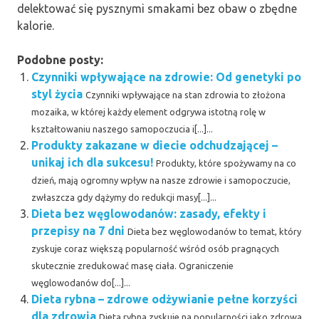
delektować się pysznymi smakami bez obaw o zbędne
kalorie.
Podobne posty:
Czynniki wpływające na zdrowie: Od genetyki po
styl życia
Czynniki wpływające na stan zdrowia to złożona
mozaika, w której każdy element odgrywa istotną rolę w
kształtowaniu naszego samopoczucia i[...]...
Produkty zakazane w diecie odchudzającej –
unikaj ich dla sukcesu!
Produkty, które spożywamy na co
dzień, mają ogromny wpływ na nasze zdrowie i samopoczucie,
zwłaszcza gdy dążymy do redukcji masy[...]...
Dieta bez węglowodanów: zasady, efekty i
przepisy na 7 dni
Dieta bez węglowodanów to temat, który
zyskuje coraz większą popularność wśród osób pragnących
skutecznie zredukować masę ciała. Ograniczenie
węglowodanów do[...]...
Dieta rybna – zdrowe odżywianie pełne korzyści
dla zdrowia
Dieta rybna zyskuje na popularności jako zdrowa