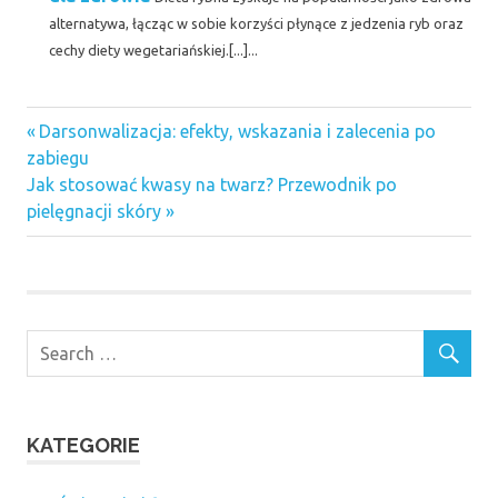
alternatywa, łącząc w sobie korzyści płynące z jedzenia ryb oraz
cechy diety wegetariańskiej.[...]...
Previous
Nawigacja
Darsonwalizacja: efekty, wskazania i zalecenia po
Post:
zabiegu
wpisu
Next
Jak stosować kwasy na twarz? Przewodnik po
Post:
pielęgnacji skóry
KATEGORIE