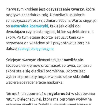
Pierwszym krokiem jest
oczyszczanie twarzy
, które
odgrywa zasadniczą rolę. Umożliwia usunięcie
zanieczyszczeń oraz nadmiaru sebum. Warto sięgnąć
po
naturalne kosmetyki
, takie jak olejki do
demakijażu czy pianki myjące, które są delikatne dla
skóry. Po tym etapie dobrze jest użyć
toniku
–
przywraca on właściwe pH i przygotowuje cerę na
dalsze
zabiegi pielęgnacyjne
.
Kolejnym ważnym elementem jest
nawilżenie
.
Stosowanie kremów oraz masek sprawia, że nasza
skóra staje się gładka i promienna. Dobrze jest
wybierać produkty bogate w
naturalne składniki
wspierające regenerację naskórka.
Nie można zapominać o
regularności
w stosowaniu
rutyny pielęgnacyjnej, która ma ogromny wpływ na
osiągane rezultaty. Dzięki systematycznej trosce o