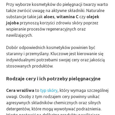
Przy wyborze kosmetyków do pielęgnacji twarzy warto
także zwrócić uwagę na aktywne składniki. Naturalne
substancje takie jak
aloes
,
witamina C
czy
olejek
jojoba
przynoszą korzyści zdrowiu skóry poprzez
wspieranie procesów regeneracyjnych oraz
nawilżających.
Dobór odpowiednich kosmetyków powinien być
staranny i przemyślany. Kluczowe jest kierowanie się
indywidualnymi potrzebami swojej cery oraz jakością
stosowanych produktów.
Rodzaje cery i ich potrzeby pielęgnacyjne
Cera wrażliwa
to
typ skóry
, który wymaga szczególnej
uwagi. Osoby z tym rodzajem cery powinny unikać
agresywnych składników chemicznych oraz silnych
detergentów, które mogą wywoływać podrażnienia.
Warto postawić na delikatne produkty nawilżające,