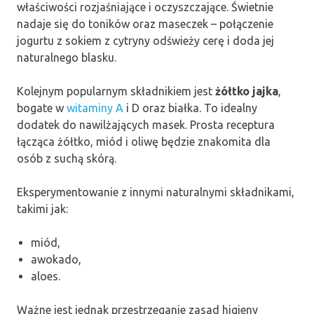
właściwości rozjaśniające i oczyszczające. Świetnie
nadaje się do toników oraz maseczek – połączenie
jogurtu z sokiem z cytryny odświeży cerę i doda jej
naturalnego blasku.
Kolejnym popularnym składnikiem jest
żółtko jajka
,
bogate w
witaminy A
i D oraz białka. To idealny
dodatek do nawilżających masek. Prosta receptura
łącząca żółtko, miód i oliwę będzie znakomita dla
osób z suchą skórą.
Eksperymentowanie z innymi naturalnymi składnikami,
takimi jak:
miód,
awokado,
aloes.
Ważne jest jednak przestrzeganie zasad higieny