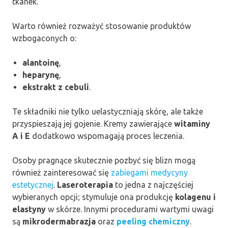
tkanek.
Warto również rozważyć stosowanie produktów
wzbogaconych o:
alantoinę
,
heparynę
,
ekstrakt z cebuli
.
Te składniki nie tylko uelastyczniają skórę, ale także
przyspieszają jej gojenie. Kremy zawierające
witaminy
A i E
dodatkowo wspomagają proces leczenia.
Osoby pragnące skutecznie pozbyć się blizn mogą
również zainteresować się
zabiegami medycyny
estetycznej
.
Laseroterapia
to jedna z najczęściej
wybieranych opcji; stymuluje ona produkcję
kolagenu i
elastyny
w skórze. Innymi procedurami wartymi uwagi
są
mikrodermabrazja
oraz
peeling chemiczny
.