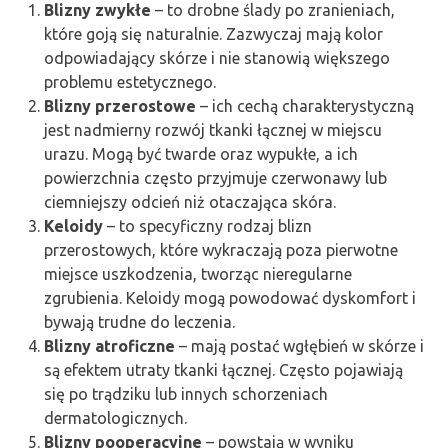
Blizny zwykłe
– to drobne ślady po zranieniach,
które goją się naturalnie. Zazwyczaj mają kolor
odpowiadający skórze i nie stanowią większego
problemu estetycznego.
Blizny przerostowe
– ich cechą charakterystyczną
jest nadmierny rozwój tkanki łącznej w miejscu
urazu. Mogą być twarde oraz wypukłe, a ich
powierzchnia często przyjmuje czerwonawy lub
ciemniejszy odcień niż otaczająca skóra.
Keloidy
– to specyficzny rodzaj blizn
przerostowych, które wykraczają poza pierwotne
miejsce uszkodzenia, tworząc nieregularne
zgrubienia. Keloidy mogą powodować dyskomfort i
bywają trudne do leczenia.
Blizny atroficzne
– mają postać wgłębień w skórze i
są efektem utraty tkanki łącznej. Często pojawiają
się po trądziku lub innych schorzeniach
dermatologicznych.
Blizny pooperacyjne
– powstają w wyniku