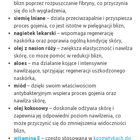
blizn poprzez rozpuszczanie fibryny, co przyczynia
się do ich wygładzenia,
siemię lniane
– działa przeciwzapalnie i przyspiesza
proces gojenia, co jest istotne w pielęgnacji blizn,
nagietek lekarski
– wspomaga regenerację
naskórka oraz poprawia ogólną kondycję skóry,
olej z nasion róży
– zwiększa elastyczność i nawilża
skórę, co może pomóc w redukcji blizn,
aloes
– ma działanie kojące i intensywnie
nawilżające, sprzyjając regeneracji uszkodzonego
naskórka,
miód
– dzięki swoim właściwościom
antybakteryjnym wspiera proces gojenia oraz
nawilża skórę,
olej kokosowy
– doskonale odżywia skórę i
zapewnia jej odpowiedni poziom nawilżenia, co
może przyczynić się do zmniejszenia widoczności
blizn,
witamina E
– często stosowana w
kosmetykach do