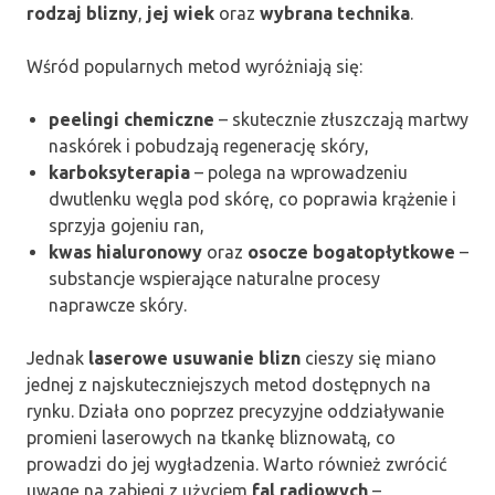
rodzaj blizny
,
jej wiek
oraz
wybrana technika
.
Wśród popularnych metod wyróżniają się:
peelingi chemiczne
– skutecznie złuszczają martwy
naskórek i pobudzają regenerację skóry,
karboksyterapia
– polega na wprowadzeniu
dwutlenku węgla pod skórę, co poprawia krążenie i
sprzyja gojeniu ran,
kwas hialuronowy
oraz
osocze bogatopłytkowe
–
substancje wspierające naturalne procesy
naprawcze skóry.
Jednak
laserowe usuwanie blizn
cieszy się miano
jednej z najskuteczniejszych metod dostępnych na
rynku. Działa ono poprzez precyzyjne oddziaływanie
promieni laserowych na tkankę bliznowatą, co
prowadzi do jej wygładzenia. Warto również zwrócić
uwagę na zabiegi z użyciem
fal radiowych
–