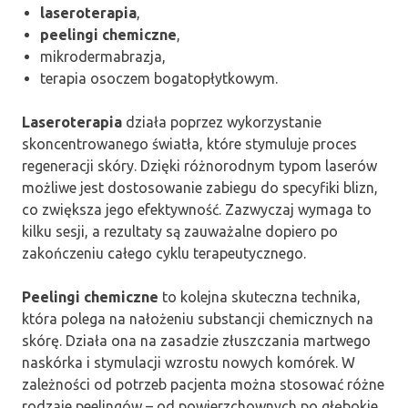
laseroterapia
,
peelingi chemiczne
,
mikrodermabrazja,
terapia osoczem bogatopłytkowym.
Laseroterapia
działa poprzez wykorzystanie
skoncentrowanego światła, które stymuluje proces
regeneracji skóry. Dzięki różnorodnym typom laserów
możliwe jest dostosowanie zabiegu do specyfiki blizn,
co zwiększa jego efektywność. Zazwyczaj wymaga to
kilku sesji, a rezultaty są zauważalne dopiero po
zakończeniu całego cyklu terapeutycznego.
Peelingi chemiczne
to kolejna skuteczna technika,
która polega na nałożeniu substancji chemicznych na
skórę. Działa ona na zasadzie złuszczania martwego
naskórka i stymulacji wzrostu nowych komórek. W
zależności od potrzeb pacjenta można stosować różne
rodzaje peelingów – od powierzchownych po głębokie.