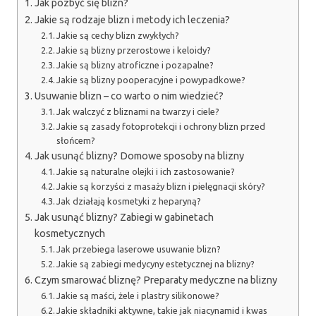
Jak pozbyć się blizn?
Jakie są rodzaje blizn i metody ich leczenia?
Jakie są cechy blizn zwykłych?
Jakie są blizny przerostowe i keloidy?
Jakie są blizny atroficzne i pozapalne?
Jakie są blizny pooperacyjne i powypadkowe?
Usuwanie blizn – co warto o nim wiedzieć?
Jak walczyć z bliznami na twarzy i ciele?
Jakie są zasady fotoprotekcji i ochrony blizn przed
słońcem?
Jak usunąć blizny? Domowe sposoby na blizny
Jakie są naturalne olejki i ich zastosowanie?
Jakie są korzyści z masaży blizn i pielęgnacji skóry?
Jak działają kosmetyki z heparyną?
Jak usunąć blizny? Zabiegi w gabinetach
kosmetycznych
Jak przebiega laserowe usuwanie blizn?
Jakie są zabiegi medycyny estetycznej na blizny?
Czym smarować bliznę? Preparaty medyczne na blizny
Jakie są maści, żele i plastry silikonowe?
Jakie składniki aktywne, takie jak niacynamid i kwas