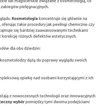
ckie lub magisterskie związane z kosmetologią, co
h zabiegów pielęgnacyjnych.
yglądu.
Kosmetologia
koncentruje się głównie na
, oferując takie procedury jak peelingi chemiczne czy
 zajmuje się bardziej zaawansowanymi technikami
az korekcję różnych defektów estetycznych.
ólne dla obu dziedzin:
 i kosmetolodzy dążą do poprawy wyglądu swoich
mpleksową opiekę nad osobami korzystającymi z ich
stają z nowoczesnych technologii oraz innowacyjnych
teczny wybór
pomiędzy tymi dwoma podejściami