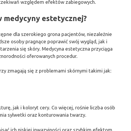
 oczekiwań względem efektów zabiegowych.
w medycyny estetycznej?
ępne dla szerokiego grona pacjentów, niezależnie
dsze osoby pragnące poprawić swój wygląd, jak i
tarzenia się skóry. Medycyna estetyczna przyciąga
óżnorodności oferowanych procedur.
rzy zmagają się z problemami skórnymi takimi jak:
ę, jak i koloryt cery. Co więcej, rośnie liczba osób
a sylwetki oraz konturowania twarzy.
sać ich niskiej inwazyjności oraz szybkim efektom.