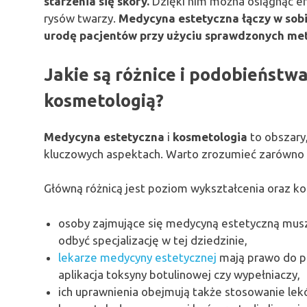
starzenia się skóry.
Dzięki nim można osiągnąć ef
rysów twarzy.
Medycyna estetyczna łączy w sobi
urodę pacjentów przy użyciu sprawdzonych me
Jakie są różnice i podobieńst
kosmetologią?
Medycyna estetyczna
i
kosmetologia
to obszary
kluczowych aspektach. Warto zrozumieć zarówno ic
Główną różnicą jest poziom wykształcenia oraz k
osoby zajmujące się medycyną estetyczną musz
odbyć specjalizację w tej dziedzinie,
lekarze medycyny estetycznej
mają prawo do pr
aplikacja toksyny botulinowej czy wypełniaczy,
ich uprawnienia obejmują także stosowanie lek