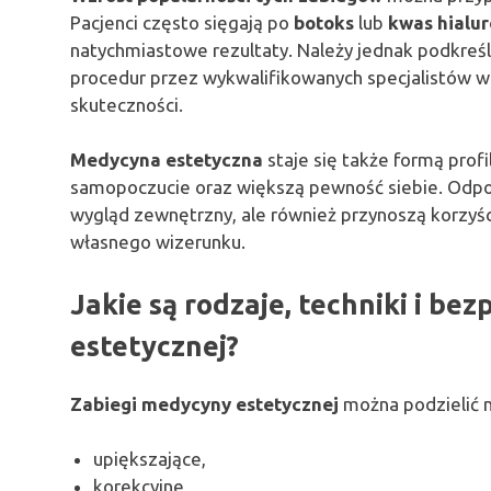
Pacjenci często sięgają po
botoks
lub
kwas hialu
natychmiastowe rezultaty. Należy jednak podkreśl
procedur przez wykwalifikowanych specjalistów 
skuteczności.
Medycyna estetyczna
staje się także formą prof
samopoczucie oraz większą pewność siebie. Odpow
wygląd zewnętrzny, ale również przynoszą korzyśc
własnego wizerunku.
Jakie są rodzaje, techniki i b
estetycznej?
Zabiegi medycyny estetycznej
można podzielić n
upiększające,
korekcyjne,