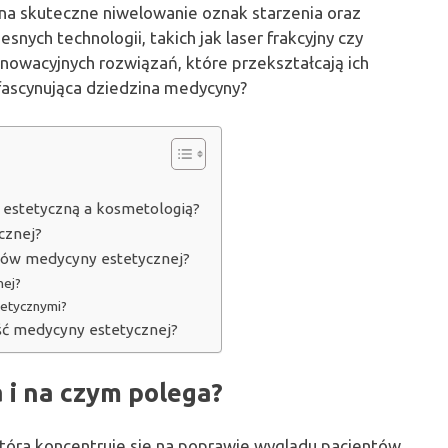
na skuteczne niwelowanie oznak starzenia oraz
ych technologii, takich jak laser frakcyjny czy
innowacyjnych rozwiązań, które przekształcają ich
a fascynująca dziedzina medycyny?
 estetyczną a kosmetologią?
cznej?
egów medycyny estetycznej?
nej?
tetycznymi?
ść medycyny estetycznej?
 i na czym polega?
która koncentruje się na poprawie wyglądu pacjentów