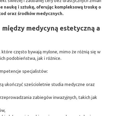
ekt świeżej i zadbanej cery bez drastycznych zmian
e naukę i sztukę, oferując kompleksową troskę o
tod oraz środków medycznych.
wa między medycyną estetyczną a
, które często bywają mylone, mimo że różnią się w
h podobieństwa, jak i różnice.
ompetencje specjalistów:
ą ukończyć sześcioletnie studia medyczne oraz
zeprowadzania zabiegów inwazyjnych, takich jak
ów,