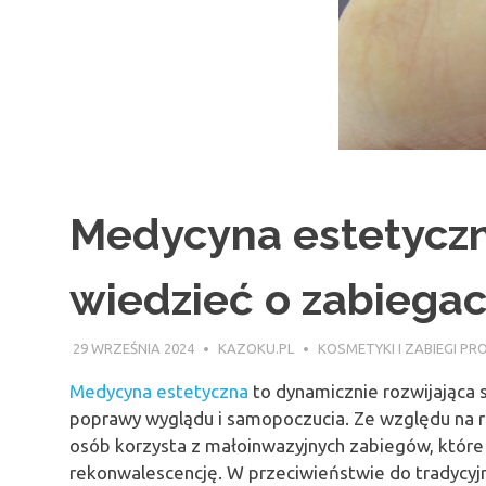
Medycyna estetyczn
wiedzieć o zabiegac
29 WRZEŚNIA 2024
KAZOKU.PL
KOSMETYKI I ZABIEGI P
Medycyna estetyczna
to dynamicznie rozwijająca s
poprawy wyglądu i samopoczucia. Ze względu na r
osób korzysta z małoinwazyjnych zabiegów, które 
rekonwalescencję. W przeciwieństwie do tradycy