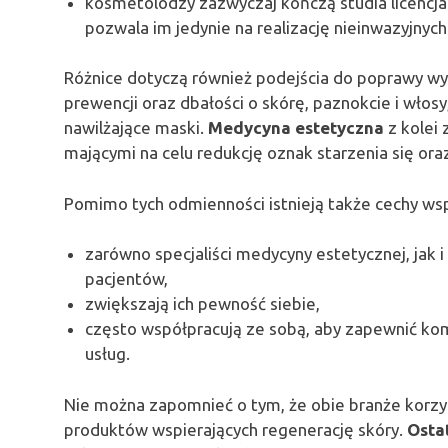
kosmetolodzy zazwyczaj kończą studia licencja
pozwala im jedynie na realizację nieinwazyjnyc
Różnice dotyczą również podejścia do poprawy w
prewencji oraz dbałości o skórę, paznokcie i włosy
nawilżające maski.
Medycyna estetyczna
z kolei
mającymi na celu redukcję oznak starzenia się or
Pomimo tych odmienności istnieją także cechy wsp
zarówno specjaliści medycyny estetycznej, jak
pacjentów,
zwiększają ich pewność siebie,
często współpracują ze sobą, aby zapewnić ko
usług.
Nie można zapomnieć o tym, że obie branże korzy
produktów wspierających regenerację skóry.
Osta