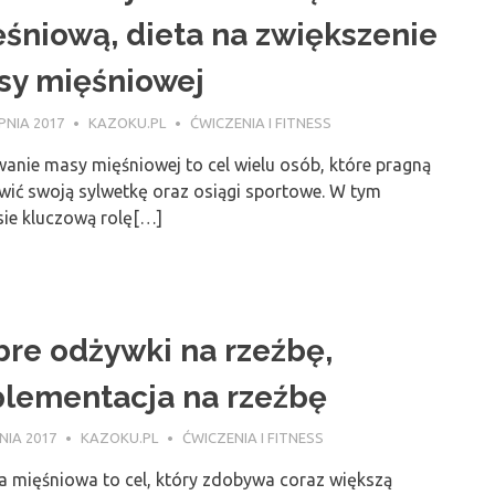
śniową, dieta na zwiększenie
sy mięśniowej
PNIA 2017
KAZOKU.PL
ĆWICZENIA I FITNESS
anie masy mięśniowej to cel wielu osób, które pragną
wić swoją sylwetkę oraz osiągi sportowe. W tym
sie kluczową rolę[…]
re odżywki na rzeźbę,
lementacja na rzeźbę
NIA 2017
KAZOKU.PL
ĆWICZENIA I FITNESS
a mięśniowa to cel, który zdobywa coraz większą