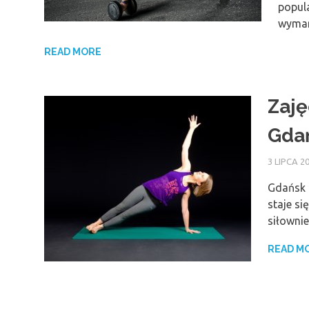
popul
wymar
READ MORE
Zaję
Gda
3 LIPCA 2
Gdańsk t
staje si
siłownie
READ M