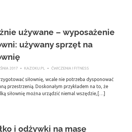
żnie używane – wyposażenie
owni: używany sprzęt na
ownię
ŚNIA 2017
KAZOKU.PL
ĆWICZENIA I FITNESS
rzygotować siłownię, wcale nie potrzeba dysponować
ną przestrzenią. Doskonałym przykładem na to, że
elką siłownię można urządzić niemal wszędzie,[…]
łko i odżywki na masę