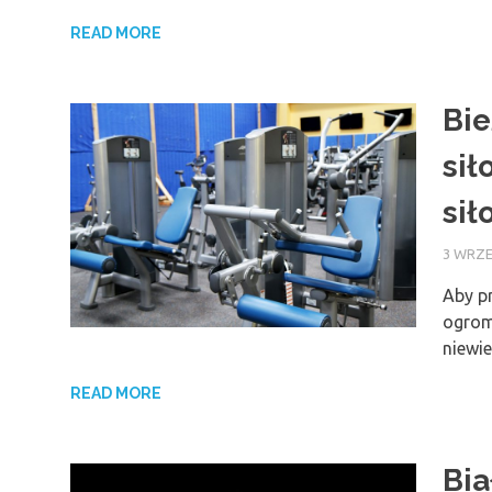
READ MORE
Bie
sił
sił
3 WRZE
Aby p
ogrom
niewi
READ MORE
Bia