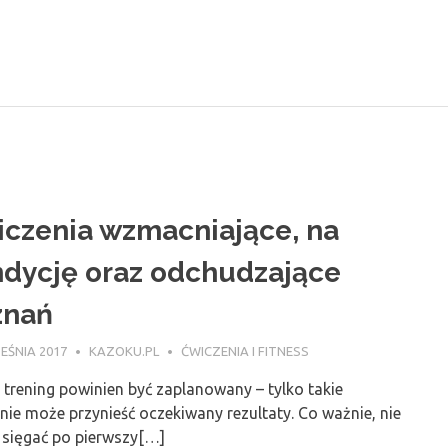
azoku.pl
czenia wzmacniające, na
dycję oraz odchudzające
znań
EŚNIA 2017
KAZOKU.PL
ĆWICZENIA I FITNESS
trening powinien być zaplanowany – tylko takie
nie może przynieść oczekiwany rezultaty. Co ważnie, nie
 sięgać po pierwszy[…]