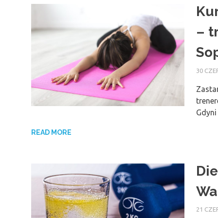
Kur
– t
So
30 CZE
Zastan
trene
Gdyni
READ MORE
Die
Wa
21 CZE