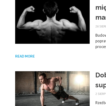
mię
ma
26 SIER
Budow
popra
proce
READ MORE
Dob
sup
2 SIERP
Rzeźb