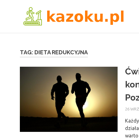
Skip
k
to
content
TAG:
DIETA REDUKCYJNA
Ćwi
kon
Po
26 WRZ
Każdy 
działa
warto