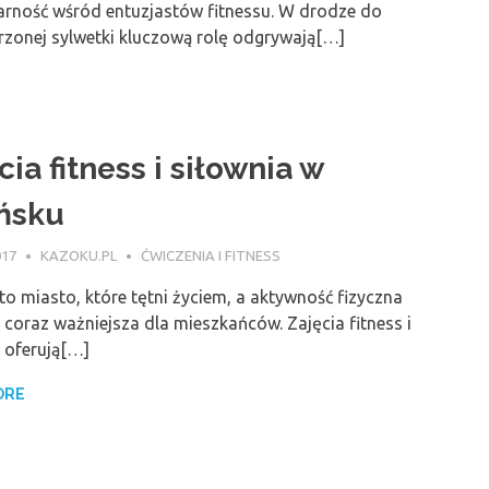
arność wśród entuzjastów fitnessu. W drodze do
zonej sylwetki kluczową rolę odgrywają[…]
cia fitness i siłownia w
ńsku
017
KAZOKU.PL
ĆWICZENIA I FITNESS
o miasto, które tętni życiem, a aktywność fizyczna
ę coraz ważniejsza dla mieszkańców. Zajęcia fitness i
 oferują[…]
ORE