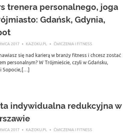
s trenera personalnego, joga
rójmiasto: Gdańsk, Gdynia,
pot
RWCA 2017
KAZOKU.PL
ĆWICZENIA I FITNESS
awiasz się nad karierą w branży fitness i chcesz zostać
rem personalnym? W Trójmieście, czyli w Gdańsku,
 i Sopocie,[…]
ta indywidualna redukcyjna w
rszawie
RWCA 2017
KAZOKU.PL
ĆWICZENIA I FITNESS