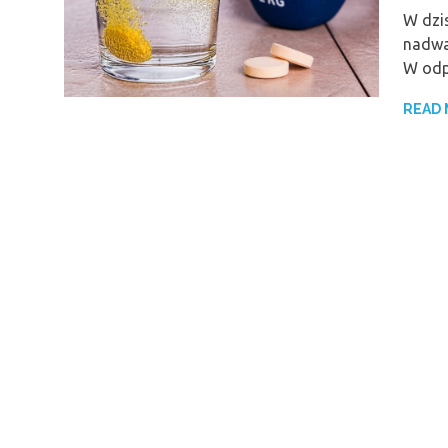
W dzi
nadwa
W odp
READ