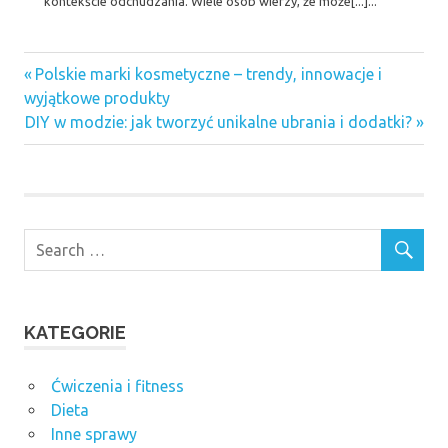
kontekście odchudzania. Wiele osób wierzy, że może[...]...
Previous
Nawigacja
Polskie marki kosmetyczne – trendy, innowacje i
Post:
wyjątkowe produkty
wpisu
Next
DIY w modzie: jak tworzyć unikalne ubrania i dodatki?
Post:
KATEGORIE
Ćwiczenia i fitness
Dieta
Inne sprawy