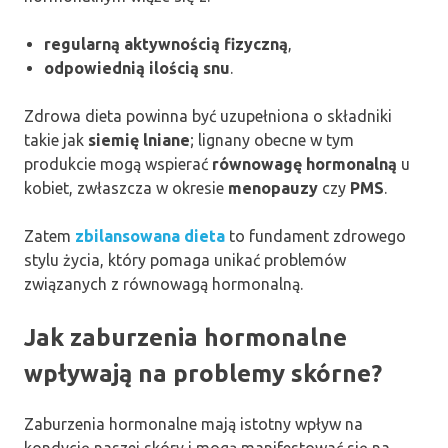
regularną aktywnością fizyczną
,
odpowiednią ilością snu
.
Zdrowa dieta powinna być uzupełniona o składniki
takie jak
siemię lniane
; lignany obecne w tym
produkcie mogą wspierać
równowagę hormonalną
u
kobiet, zwłaszcza w okresie
menopauzy
czy
PMS
.
Zatem
zbilansowana dieta
to fundament zdrowego
stylu życia, który pomaga unikać problemów
związanych z równowagą hormonalną.
Jak zaburzenia hormonalne
wpływają na problemy skórne?
Zaburzenia hormonalne mają istotny wpływ na
kondycję naszej skóry i mogą manifestować się na