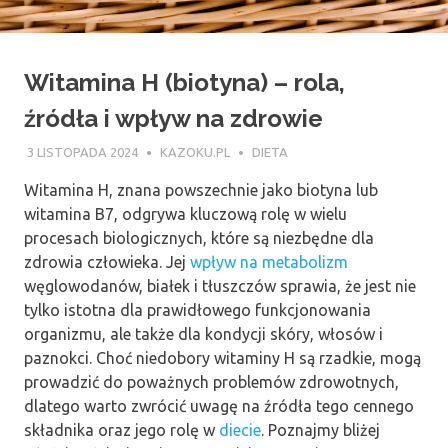
Witamina H (biotyna) – rola,
źródła i wpływ na zdrowie
3 LISTOPADA 2024
KAZOKU.PL
DIETA
Witamina H, znana powszechnie jako biotyna lub
witamina B7, odgrywa kluczową rolę w wielu
procesach biologicznych, które są niezbędne dla
zdrowia człowieka. Jej
wpływ na metabolizm
węglowodanów, białek i tłuszczów sprawia, że jest nie
tylko istotna dla prawidłowego funkcjonowania
organizmu, ale także dla kondycji skóry, włosów i
paznokci. Choć niedobory witaminy H są rzadkie, mogą
prowadzić do poważnych problemów zdrowotnych,
dlatego warto zwrócić uwagę na źródła tego cennego
składnika oraz jego rolę w
diecie
. Poznajmy bliżej