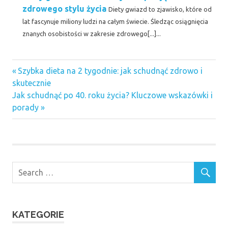
zdrowego stylu życia
Diety gwiazd to zjawisko, które od
lat fascynuje miliony ludzi na całym świecie. Śledząc osiągnięcia
znanych osobistości w zakresie zdrowego[...]...
Previous
Nawigacja
Szybka dieta na 2 tygodnie: jak schudnąć zdrowo i
Post:
skutecznie
wpisu
Next
Jak schudnąć po 40. roku życia? Kluczowe wskazówki i
Post:
porady
KATEGORIE