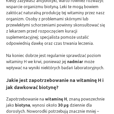
Kiedy zażywasz antybiotyki, warto również rozważyć
wsparcie organizmu biotyną. Leki te mogą bowiem
zakłócać naturalną produkcję tej witaminy przez nasz
organizm. Osoby z problemami skórnymi lub
przewlekłymi schorzeniami powinny skonsultować się
z lekarzem przed rozpoczęciem kuracji
suplementacyjnej; specjalista pomoże ustalić
odpowiednią dawkę oraz czas trwania leczenia.
Na koniec dobrze jest regularnie sprawdzać poziom
witaminy H we krwi, ponieważ jej
nadmiar
może
wpływać na wyniki niektórych badań laboratoryjnych.
Jakie jest zapotrzebowanie na witaminę H i
jak dawkować biotynę?
Zapotrzebowanie na
witaminę H
, znaną powszechnie
jako
biotyna
, wynosi około
30 µg
dziennie dla
dorosłych. Noworodki potrzebują znacznie mniej –