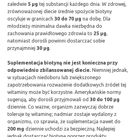
zaledwie
5 µg
tej substancji każdego dnia. W zdrowej,
zrównoważonej diecie średnie spożycie biotyny
oscyluje w granicach
30 do 70 µg
na dobę. Dla
młodzieży minimalna dawka niezbędna do
zachowania prawidłowego zdrowia to
25 µg
,
natomiast dorośli powinni dostarczać sobie
przynajmniej
30 µg
.
Suplementacja biotyną nie jest konieczna przy
odpowiednio zbilansowanej diecie.
Niemniej jednak,
w sytuacjach niedoboru lub zwiększonego
zapotrzebowania rozważenie dodatkowych źródeł tej
witaminy może być korzystne. Amerykańskie normy
sugerują, aby dorośli przyjmowali od
30 do 100 µg
dziennie. Co ważne, organizm zazwyczaj dobrze
toleruje tę witaminę; nadmiar zostaje wydalony z
organizmu, co sprawia, że suplementacja nawet do
200 mg
dziennie uchodzi za bezpieczną. Najlepiej
jednak dostarczać biotynę poprzez produkty