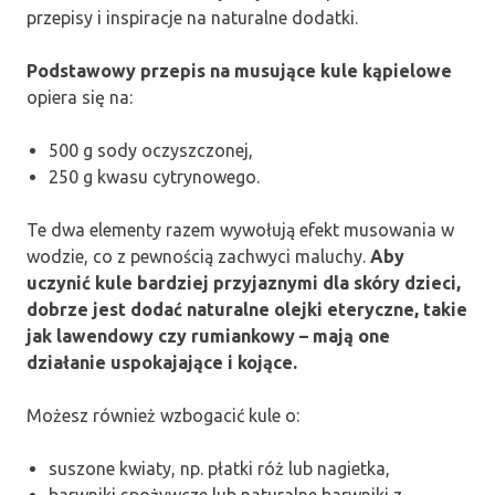
przepisy i inspiracje na naturalne dodatki.
Podstawowy przepis na musujące kule kąpielowe
opiera się na:
500 g sody oczyszczonej,
250 g kwasu cytrynowego.
Te dwa elementy razem wywołują efekt musowania w
wodzie, co z pewnością zachwyci maluchy.
Aby
uczynić kule bardziej przyjaznymi dla skóry dzieci,
dobrze jest dodać naturalne olejki eteryczne, takie
jak lawendowy czy rumiankowy – mają one
działanie uspokajające i kojące.
Możesz również wzbogacić kule o:
suszone kwiaty, np. płatki róż lub nagietka,
barwniki spożywcze lub naturalne barwniki z