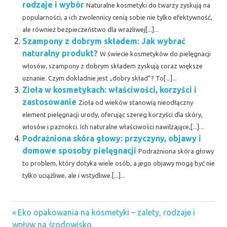
rodzaje i wybór
Naturalne kosmetyki do twarzy zyskują na
popularności, a ich zwolennicy cenią sobie nie tylko efektywność,
ale również bezpieczeństwo dla wrażliwej[...]...
Szampony z dobrym składem: Jak wybrać
naturalny produkt?
W świecie kosmetyków do pielęgnacji
włosów, szampony z dobrym składem zyskują coraz większe
uznanie. Czym dokładnie jest „dobry skład”? To[...]...
Zioła w kosmetykach: właściwości, korzyści i
zastosowanie
Zioła od wieków stanowią nieodłączny
element pielęgnacji urody, oferując szereg korzyści dla skóry,
włosów i paznokci. Ich naturalne właściwości nawilżające,[...]...
Podrażniona skóra głowy: przyczyny, objawy i
domowe sposoby pielęgnacji
Podrażniona skóra głowy
to problem, który dotyka wiele osób, a jego objawy mogą być nie
tylko uciążliwe, ale i wstydliwe.[...]...
Previous
Nawigacja
Eko opakowania na kosmetyki – zalety, rodzaje i
Post:
wpływ na środowisko