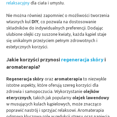
relaksacyjny
dla ciała i umysłu.
Nie można również zapomnieć o możliwości tworzenia
własnych kul
DIY
, co pozwala na dostosowanie
składników do indywidualnych preferencji. Dodając
ulubione olejki czy suszone kwiaty, każda kąpiel staje
się unikalnym przeżyciem pełnym zdrowotnych i
estetycznych korzyści.
Jakie korzyści przynosi
regeneracja skóry
i
aromaterapia?
Regeneracja skóry
oraz
aromaterapia
to niezwykle
istotne aspekty, które oferują szereg korzyści dla
zdrowia i samopoczucia. Wykorzystanie
olejków
eterycznych
, takich jak popularny
olejek lawendowy
w musujących kulach kąpielowych, może znacząco
poprawić nastrój i sprzyjać relaksowi. Aromaterapia
odgrywa kluczową rolę w redukcji stresu oraz napięcia,