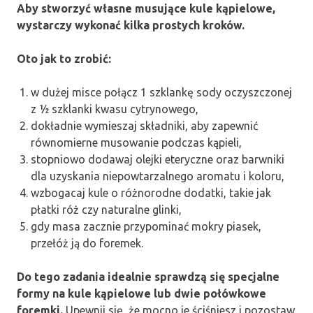
Aby stworzyć własne musujące kule kąpielowe,
wystarczy wykonać kilka prostych kroków.
Oto jak to zrobić:
w dużej misce połącz 1 szklankę sody oczyszczonej
z ½ szklanki kwasu cytrynowego,
dokładnie wymieszaj składniki, aby zapewnić
równomierne musowanie podczas kąpieli,
stopniowo dodawaj olejki eteryczne oraz barwniki
dla uzyskania niepowtarzalnego aromatu i koloru,
wzbogacaj kule o różnorodne dodatki, takie jak
płatki róż czy naturalne glinki,
gdy masa zacznie przypominać mokry piasek,
przełóż ją do foremek.
Do tego zadania idealnie sprawdzą się specjalne
formy na kule kąpielowe lub dwie połówkowe
foremki.
Upewnij się, że mocno je ściśniesz i pozostaw