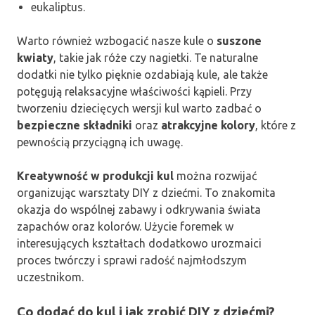
eukaliptus.
Warto również wzbogacić nasze kule o
suszone
kwiaty
, takie jak róże czy nagietki. Te naturalne
dodatki nie tylko pięknie ozdabiają kule, ale także
potęgują relaksacyjne właściwości kąpieli. Przy
tworzeniu dziecięcych wersji kul warto zadbać o
bezpieczne składniki
oraz
atrakcyjne kolory
, które z
pewnością przyciągną ich uwagę.
Kreatywność w produkcji kul
można rozwijać
organizując warsztaty DIY z dziećmi. To znakomita
okazja do wspólnej zabawy i odkrywania świata
zapachów oraz kolorów. Użycie foremek w
interesujących kształtach dodatkowo urozmaici
proces twórczy i sprawi radość najmłodszym
uczestnikom.
Co dodać do kul i jak zrobić DIY z dziećmi?