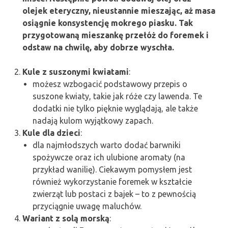
olejek eteryczny, nieustannie mieszając, aż masa
osiągnie konsystencję mokrego piasku. Tak
przygotowaną mieszankę przełóż do foremek i
odstaw na chwilę, aby dobrze wyschła.
Kule z suszonymi kwiatami
:
możesz wzbogacić podstawowy przepis o
suszone kwiaty, takie jak róże czy lawenda. Te
dodatki nie tylko pięknie wyglądają, ale także
nadają kulom wyjątkowy zapach.
Kule dla dzieci
:
dla najmłodszych warto dodać barwniki
spożywcze oraz ich ulubione aromaty (na
przykład wanilię). Ciekawym pomysłem jest
również wykorzystanie foremek w kształcie
zwierząt lub postaci z bajek – to z pewnością
przyciągnie uwagę maluchów.
Wariant z solą morską
: