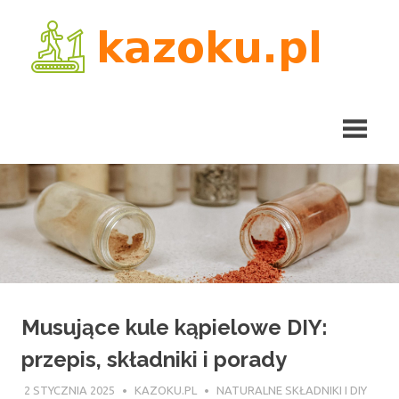
Skip
kaz
to
content
Musujące kule kąpielowe DIY:
przepis, składniki i porady
2 STYCZNIA 2025
KAZOKU.PL
NATURALNE SKŁADNIKI I DIY