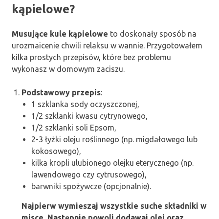
kąpielowe?
Musujące kule kąpielowe
to doskonały sposób na
urozmaicenie chwili relaksu w wannie. Przygotowałem
kilka prostych przepisów, które bez problemu
wykonasz w domowym zaciszu.
Podstawowy przepis
:
1 szklanka sody oczyszczonej,
1/2 szklanki kwasu cytrynowego,
1/2 szklanki soli Epsom,
2-3 łyżki oleju roślinnego (np. migdałowego lub
kokosowego),
kilka kropli ulubionego olejku eterycznego (np.
lawendowego czy cytrusowego),
barwniki spożywcze (opcjonalnie).
Najpierw wymieszaj wszystkie suche składniki w
misce. Następnie powoli dodawaj olej oraz