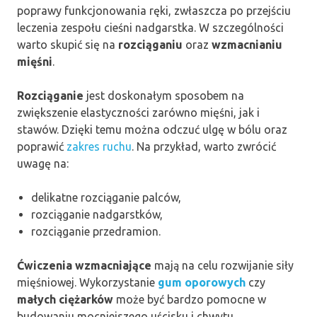
poprawy funkcjonowania ręki, zwłaszcza po przejściu
leczenia zespołu cieśni nadgarstka. W szczególności
warto skupić się na
rozciąganiu
oraz
wzmacnianiu
mięśni
.
Rozciąganie
jest doskonałym sposobem na
zwiększenie elastyczności zarówno mięśni, jak i
stawów. Dzięki temu można odczuć ulgę w bólu oraz
poprawić
zakres ruchu
. Na przykład, warto zwrócić
uwagę na:
delikatne rozciąganie palców,
rozciąganie nadgarstków,
rozciąganie przedramion.
Ćwiczenia wzmacniające
mają na celu rozwijanie siły
mięśniowej. Wykorzystanie
gum oporowych
czy
małych ciężarków
może być bardzo pomocne w
budowaniu mocniejszego uścisku i chwytu.