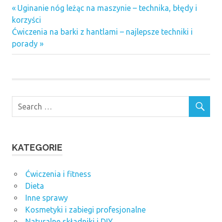
Previous
Nawigacja
Uginanie nóg leżąc na maszynie – technika, błędy i
Post:
korzyści
wpisu
Next
Ćwiczenia na barki z hantlami – najlepsze techniki i
Post:
porady
KATEGORIE
Ćwiczenia i fitness
Dieta
Inne sprawy
Kosmetyki i zabiegi profesjonalne
Naturalne składniki i DIY