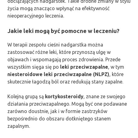
obciążających nadgarstek. Takie drobne zmiany w stylu
życia mogą znacząco wpłynąć na efektywność
nieoperacyjnego leczenia.
Jakie leki mogą być pomocne w leczeniu?
W terapii zespołu cieśni nadgarstka można
zastosować różne leki, które przynoszą ulgę w
objawach i wspomagają proces zdrowienia. Przede
wszystkim sięga się po
leki przeciwzapalne
, w tym
niesteroidowe leki przeciwzapalne (NLPZ)
, które
skutecznie łagodzą ból oraz redukują stany zapalne.
Kolejną grupą są
kortykosteroidy
, znane ze swojego
działania przeciwzapalnego. Mogą być one podawane
zarówno doustnie, jak i w formie zastrzyków
bezpośrednio do obszaru dotkniętego stanem
zapalnym.