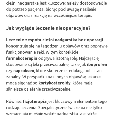
cieśni nadgarstka jest kluczowe; należy dostosować je
do potrzeb pacjenta, biorąc pod uwagę nasilenie
objawów oraz reakcję na wcześniejsze terapie.
Jak wygląda leczenie nieoperacyjne?
Leczenie zespołu cieśni nadgarstka bez operacji
koncentruje się na łagodzeniu objawów oraz poprawie
funkcjonowania ręki. W tym kontekście
farmakoterapia
odgrywa istotną rolę. Najczęściej
stosowane są leki przeciwzapalne, takie jak
ibuprofen
czy
naproksen
, które skutecznie redukują ból i stan
zapalny. W przypadku nasilonych objawów, lekarze
mogą sięgnąć po
kortykosteroidy
, które mają
silniejsze działanie przeciwzapalne.
Również
fizjoterapia
jest kluczowym elementem tego
rodzaju leczenia. Specjalistyczne ćwiczenia nie tylko
wzmacniają mięśnie wokół nadgarstka, ale także