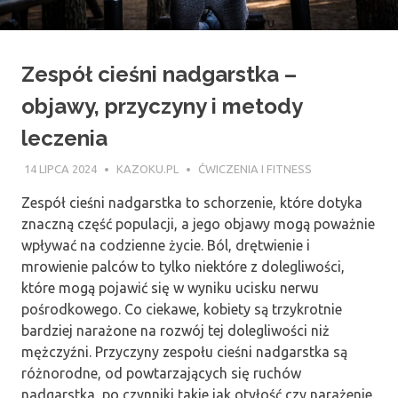
Zespół cieśni nadgarstka –
objawy, przyczyny i metody
leczenia
14 LIPCA 2024
KAZOKU.PL
ĆWICZENIA I FITNESS
Zespół cieśni nadgarstka to schorzenie, które dotyka
znaczną część populacji, a jego objawy mogą poważnie
wpływać na codzienne życie. Ból, drętwienie i
mrowienie palców to tylko niektóre z dolegliwości,
które mogą pojawić się w wyniku ucisku nerwu
pośrodkowego. Co ciekawe, kobiety są trzykrotnie
bardziej narażone na rozwój tej dolegliwości niż
mężczyźni. Przyczyny zespołu cieśni nadgarstka są
różnorodne, od powtarzających się ruchów
nadgarstka, po czynniki takie jak otyłość czy narażenie