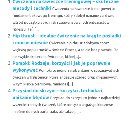
Ćwiczenia na ławeczce treningowej – skuteczne
metody i techniki
Ćwiczenia na ławeczce treningowej to
fundament siłowego treningu, który zdobył uznanie zarówno
wśród początkujących, jak i zaawansowanych entuzjastów
fitnessu. Te[...]...
Hip thrust – idealne ćwiczenie na krągłe pośladki
i mocne mięśnie
Ćwiczenie hip thrust zdobywa coraz
większą popularność w świecie fitness, a to nie bez powodu. To
niezwykle skuteczne ćwiczenie, które[...]...
Pompki: Rodzaje, korzyści i jak je poprawnie
wykonywać
Pompki to jedno z najbardziej rozpoznawalnych
ćwiczeń w kalistenice, które angażuje szereg grup mięśniowych,
w tym klatkę piersiową, ramiona i[...]...
Przysiad do skrzyni – korzyści, technika i
unikanie błędów
Przysiad do skrzyni to jedno z najbardziej
wszechstronnych ćwiczeń, które nie tylko angażuje kluczowe
mięśnie dolnych partii ciała, ale także[...]...