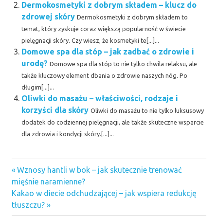
Dermokosmetyki z dobrym składem – klucz do
zdrowej skóry
Dermokosmetyki z dobrym składem to
temat, który zyskuje coraz większą popularność w świecie
pielęgnacji skóry. Czy wiesz, że kosmetyki te[...]...
Domowe spa dla stóp – jak zadbać o zdrowie i
urodę?
Domowe spa dla stóp to nie tylko chwila relaksu, ale
także kluczowy element dbania o zdrowie naszych nóg. Po
długim[...]...
Oliwki do masażu – właściwości, rodzaje i
korzyści dla skóry
Oliwki do masażu to nie tylko luksusowy
dodatek do codziennej pielęgnacji, ale także skuteczne wsparcie
dla zdrowia i kondycji skóry.[...]...
Previous
Nawigacja
Wznosy hantli w bok – jak skutecznie trenować
Post:
mięśnie naramienne?
wpisu
Next
Kakao w diecie odchudzającej – jak wspiera redukcję
Post:
tłuszczu?