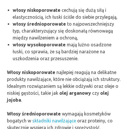
włosy niskoporowate
cechują się dużą siłą i
elastycznością, ich łuski ściśle do siebie przylegają,
włosy średnioporowate
to najpowszechniejszy
typ, charakteryzujący się doskonałą równowagą
między nawilżeniem a ochroną,
włosy wysokoporowate
mają luźno osadzone
łuski, co sprawia, że są bardziej narażone na
uszkodzenia oraz przesuszenie.
Włosy niskoporowate
najlepiej reagują na delikatne
produkty nawilżające, które nie obciążają ich struktury.
Idealnym rozwiązaniem są lekkie odżywki oraz oleje o
niskiej gęstości, takie jak
olej arganowy
czy
olej
jojoba
.
Włosy średnioporowate
wymagają kosmetyków
bogatych w
składniki nawilżające
oraz proteiny, co
skutecznie wspiera ich zdrowie i sprężystość.