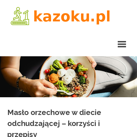
Skip
kaz
to
content
Masło orzechowe w diecie
odchudzającej – korzyści i
przepisy