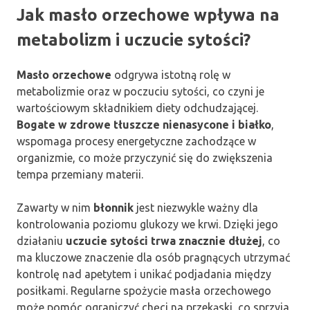
Jak masło orzechowe wpływa na
metabolizm i uczucie sytości?
Masło orzechowe
odgrywa istotną rolę w
metabolizmie oraz w poczuciu sytości, co czyni je
wartościowym składnikiem diety odchudzającej.
Bogate w zdrowe tłuszcze nienasycone i białko
,
wspomaga procesy energetyczne zachodzące w
organizmie, co może przyczynić się do zwiększenia
tempa przemiany materii.
Zawarty w nim
błonnik
jest niezwykle ważny dla
kontrolowania poziomu glukozy we krwi. Dzięki jego
działaniu
uczucie sytości trwa znacznie dłużej
, co
ma kluczowe znaczenie dla osób pragnących utrzymać
kontrolę nad apetytem i unikać podjadania między
posiłkami. Regularne spożycie masła orzechowego
może pomóc ograniczyć chęci na przekąski, co sprzyja