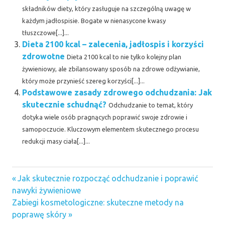
składników diety, który zasługuje na szczególną uwagę w
każdym jadłospisie. Bogate w nienasycone kwasy
tłuszczowe[...]...
Dieta 2100 kcal – zalecenia, jadłospis i korzyści
zdrowotne
Dieta 2100 kcal to nie tylko kolejny plan
żywieniowy, ale zbilansowany sposób na zdrowe odżywianie,
który może przynieść szereg korzyści[...]...
Podstawowe zasady zdrowego odchudzania: Jak
skutecznie schudnąć?
Odchudzanie to temat, który
dotyka wiele osób pragnących poprawić swoje zdrowie i
samopoczucie. Kluczowym elementem skutecznego procesu
redukcji masy ciała[...]...
Previous
Nawigacja
Jak skutecznie rozpocząć odchudzanie i poprawić
Post:
nawyki żywieniowe
wpisu
Next
Zabiegi kosmetologiczne: skuteczne metody na
Post:
poprawę skóry