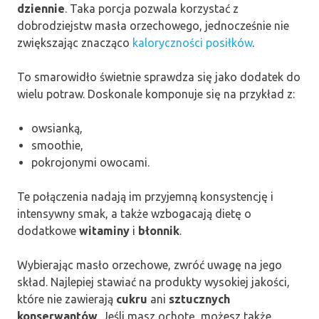
dziennie
. Taka porcja pozwala korzystać z
dobrodziejstw masła orzechowego, jednocześnie nie
zwiększając znacząco
kaloryczności posiłków
.
To smarowidło świetnie sprawdza się jako dodatek do
wielu potraw. Doskonale komponuje się na przykład z:
owsianką,
smoothie,
pokrojonymi owocami.
Te połączenia nadają im przyjemną konsystencję i
intensywny smak, a także wzbogacają dietę o
dodatkowe
witaminy
i
błonnik
.
Wybierając masło orzechowe, zwróć uwagę na jego
skład. Najlepiej stawiać na produkty wysokiej jakości,
które nie zawierają
cukru
ani
sztucznych
konserwantów
. Jeśli masz ochotę, możesz także