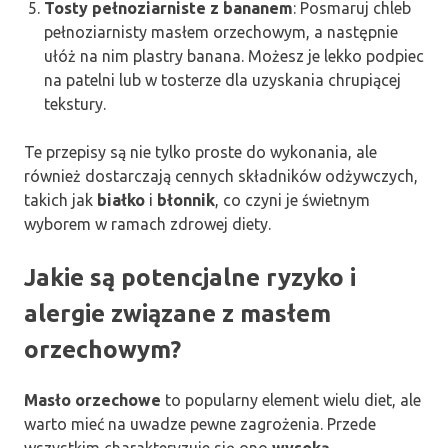
Tosty pełnoziarniste z bananem
: Posmaruj chleb
pełnoziarnisty masłem orzechowym, a następnie
ułóż na nim plastry banana. Możesz je lekko podpiec
na patelni lub w tosterze dla uzyskania chrupiącej
tekstury.
Te przepisy są nie tylko proste do wykonania, ale
również dostarczają cennych składników odżywczych,
takich jak
białko
i
błonnik
, co czyni je świetnym
wyborem w ramach zdrowej diety.
Jakie są potencjalne ryzyko i
alergie związane z masłem
orzechowym?
Masło orzechowe
to popularny element wielu diet, ale
warto mieć na uwadze pewne zagrożenia. Przede
wszystkim charakteryzuje się ono
wysoką