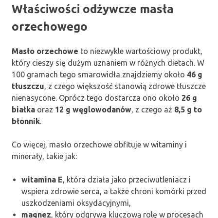
Właściwości odżywcze masła
orzechowego
Masło orzechowe
to niezwykle wartościowy produkt,
który cieszy się dużym uznaniem w różnych dietach. W
100 gramach tego smarowidła znajdziemy około
46 g
tłuszczu
, z czego większość stanowią zdrowe tłuszcze
nienasycone. Oprócz tego dostarcza ono około
26 g
białka
oraz
12 g węglowodanów
, z czego aż
8,5 g to
błonnik
.
Co więcej, masło orzechowe obfituje w witaminy i
minerały, takie jak:
witamina E
, która działa jako przeciwutleniacz i
wspiera zdrowie serca, a także chroni komórki przed
uszkodzeniami oksydacyjnymi,
magnez
, który odgrywa kluczową rolę w procesach