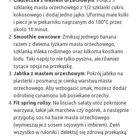
Ciasteczka z masłem orzechowym
: Połącz 1
szklankę masła orzechowego z 1/2 szklanki cukru
kokosowego i dodaj jedno jajko. Uformuj małe kulki
i piecz je w piekarniku nagrzanym do 180°C przez
około 10 minut.
Smoothie owocowe
: Zmiksuj jednego banana
razem z dwiema łyżkami masła orzechowego,
szklanką mleka roślinnego oraz kilkoma kostkami
lodu. Taki napój to nie tylko pyszna, ale również
sycąca opcja na przekąskę.
Jabłka z masłem orzechowym
: Pokrój jabłko na
plasterki i posmaruj je cienką warstwą masła
orzechowego. Aby wzbogacić smak, możesz dodać
odrobinę cynamonu lub posiekane orzechy.
Fit spring rollsy
: Na liściach sałaty ułóż pokrojone
warzywa, takie jak marchew czy ogórek, a następnie
przygotuj sos na bazie masła orzechowego
(wymieszaj je z sosem sojowym i imbirem). Zwiń
wszystko w ruloniki i delektuj się zdrową przekąską.