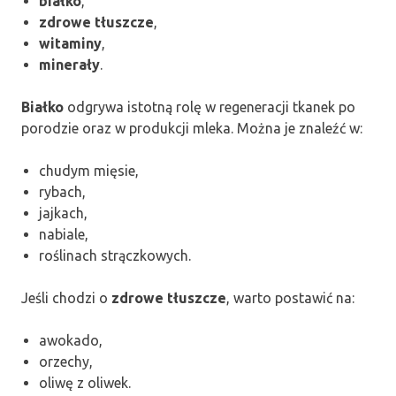
białko
,
zdrowe tłuszcze
,
witaminy
,
minerały
.
Białko
odgrywa istotną rolę w regeneracji tkanek po
porodzie oraz w produkcji mleka. Można je znaleźć w:
chudym mięsie,
rybach,
jajkach,
nabiale,
roślinach strączkowych.
Jeśli chodzi o
zdrowe tłuszcze
, warto postawić na:
awokado,
orzechy,
oliwę z oliwek.