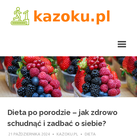
Skip
kaz
to
content
Dieta po porodzie – jak zdrowo
schudnąć i zadbać o siebie?
21 PAŹDZIERNIKA 2024
KAZOKU.PL
DIETA