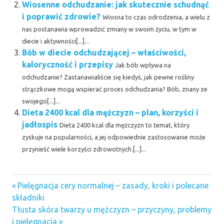
Wiosenne odchudzanie: jak skutecznie schudnąć
i poprawić zdrowie?
Wiosna to czas odrodzenia, a wielu z
nas postanawia wprowadzić zmiany w swoim życiu, w tym w
diecie i aktywności[...]...
Bób w diecie odchudzającej – właściwości,
kaloryczność i przepisy
Jak bób wpływa na
odchudzanie? Zastanawialiście się kiedyś, jak pewne rośliny
strączkowe mogą wspierać proces odchudzania? Bób, znany ze
swojego[...]...
Dieta 2400 kcal dla mężczyzn – plan, korzyści i
jadłospis
Dieta 2400 kcal dla mężczyzn to temat, który
zyskuje na popularności, a jej odpowiednie zastosowanie może
przynieść wiele korzyści zdrowotnych.[...]...
Previous
Nawigacja
Pielęgnacja cery normalnej – zasady, kroki i polecane
Post:
składniki
wpisu
Next
Tłusta skóra twarzy u mężczyzn – przyczyny, problemy
Post:
i pielęgnacja