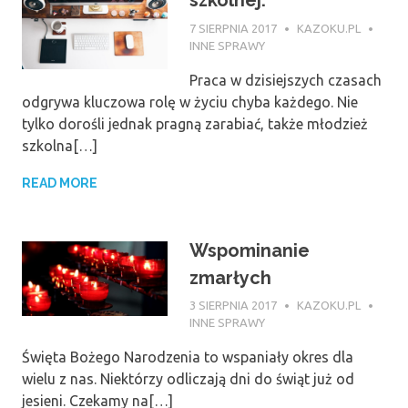
szkolnej.
7 SIERPNIA 2017
KAZOKU.PL
INNE SPRAWY
Praca w dzisiejszych czasach
odgrywa kluczowa rolę w życiu chyba każdego. Nie
tylko dorośli jednak pragną zarabiać, także młodzież
szkolna[…]
READ MORE
Wspominanie
zmarłych
3 SIERPNIA 2017
KAZOKU.PL
INNE SPRAWY
Święta Bożego Narodzenia to wspaniały okres dla
wielu z nas. Niektórzy odliczają dni do świąt już od
jesieni. Czekamy na[…]