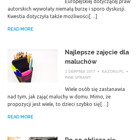
Europejskiej dotyczącej praw
autorskich wywołały niemałą burzę i sporo dyskusji.
Kwestia dotyczyła także możliwości[…]
READ MORE
Najlepsze zajęcie dla
maluchów
2 SIERPNIA 2017
KAZOKU.PL
INNE SPRAWY
Wiele osób się zastanawia
nad tym, jak zająć maluchy w domu. Mimo, że
propozycji jest wiele, to dzieci szybko się[…]
READ MORE
Po co oblicza się