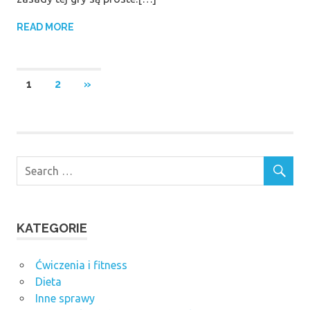
READ MORE
Stronicowanie
NEXT
1
2
»
POSTS
wpisów
KATEGORIE
Ćwiczenia i fitness
Dieta
Inne sprawy