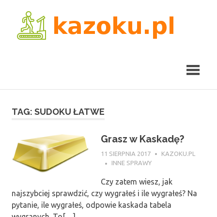
Skip
kaz
to
content
TAG:
SUDOKU ŁATWE
Grasz w Kaskadę?
11 SIERPNIA 2017
KAZOKU.PL
INNE SPRAWY
Czy zatem wiesz, jak
najszybciej sprawdzić, czy wygrałeś i ile wygrałeś? Na
pytanie, ile wygrałeś, odpowie kaskada tabela
wygranych. To[…]