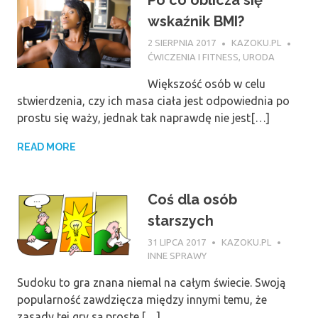
wskaźnik BMI?
2 SIERPNIA 2017
KAZOKU.PL
ĆWICZENIA I FITNESS
,
URODA
Większość osób w celu
stwierdzenia, czy ich masa ciała jest odpowiednia po
prostu się waży, jednak tak naprawdę nie jest[…]
READ MORE
Coś dla osób
starszych
31 LIPCA 2017
KAZOKU.PL
INNE SPRAWY
Sudoku to gra znana niemal na całym świecie. Swoją
popularność zawdzięcza między innymi temu, że
zasady tej gry są proste.[…]