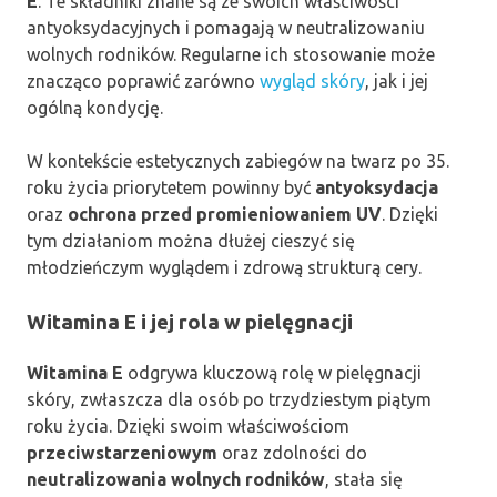
E
. Te składniki znane są ze swoich właściwości
antyoksydacyjnych i pomagają w neutralizowaniu
wolnych rodników. Regularne ich stosowanie może
znacząco poprawić zarówno
wygląd skóry
, jak i jej
ogólną kondycję.
W kontekście estetycznych zabiegów na twarz po 35.
roku życia priorytetem powinny być
antyoksydacja
oraz
ochrona przed promieniowaniem UV
. Dzięki
tym działaniom można dłużej cieszyć się
młodzieńczym wyglądem i zdrową strukturą cery.
Witamina E i jej rola w pielęgnacji
Witamina E
odgrywa kluczową rolę w pielęgnacji
skóry, zwłaszcza dla osób po trzydziestym piątym
roku życia. Dzięki swoim właściwościom
przeciwstarzeniowym
oraz zdolności do
neutralizowania wolnych rodników
, stała się