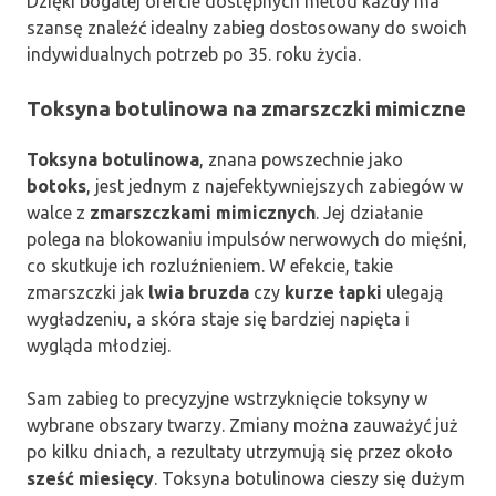
Dzięki bogatej ofercie dostępnych metod każdy ma
szansę znaleźć idealny zabieg dostosowany do swoich
indywidualnych potrzeb po 35. roku życia.
Toksyna botulinowa na zmarszczki mimiczne
Toksyna botulinowa
, znana powszechnie jako
botoks
, jest jednym z najefektywniejszych zabiegów w
walce z
zmarszczkami mimicznych
. Jej działanie
polega na blokowaniu impulsów nerwowych do mięśni,
co skutkuje ich rozluźnieniem. W efekcie, takie
zmarszczki jak
lwia bruzda
czy
kurze łapki
ulegają
wygładzeniu, a skóra staje się bardziej napięta i
wygląda młodziej.
Sam zabieg to precyzyjne wstrzyknięcie toksyny w
wybrane obszary twarzy. Zmiany można zauważyć już
po kilku dniach, a rezultaty utrzymują się przez około
sześć miesięcy
. Toksyna botulinowa cieszy się dużym