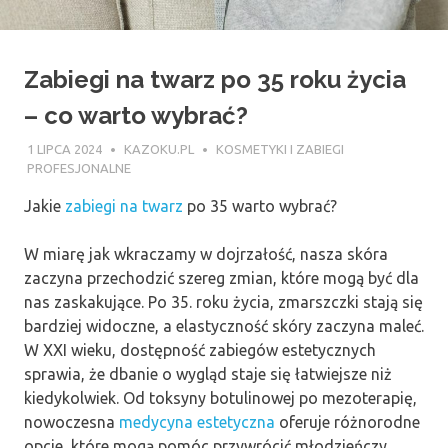
Zabiegi na twarz po 35 roku życia
– co warto wybrać?
1 LIPCA 2024
KAZOKU.PL
KOSMETYKI I ZABIEGI
PROFESJONALNE
Jakie
zabiegi na twarz
po 35 warto wybrać?
W miarę jak wkraczamy w dojrzałość, nasza skóra
zaczyna przechodzić szereg zmian, które mogą być dla
nas zaskakujące. Po 35. roku życia, zmarszczki stają się
bardziej widoczne, a elastyczność skóry zaczyna maleć.
W XXI wieku, dostępność zabiegów estetycznych
sprawia, że dbanie o wygląd staje się łatwiejsze niż
kiedykolwiek. Od toksyny botulinowej po mezoterapię,
nowoczesna
medycyna estetyczna
oferuje różnorodne
opcje, które mogą pomóc przywrócić młodzieńczy