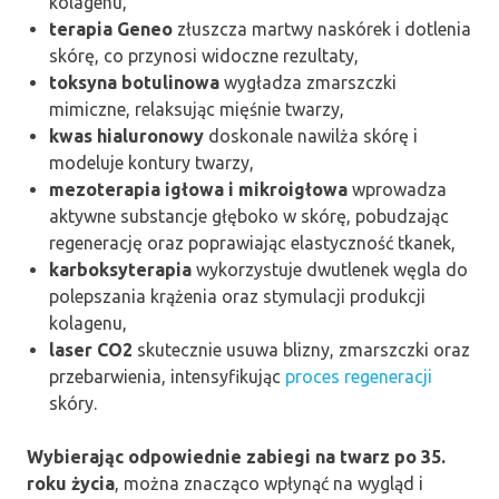
kolagenu,
terapia Geneo
złuszcza martwy naskórek i dotlenia
skórę, co przynosi widoczne rezultaty,
toksyna botulinowa
wygładza zmarszczki
mimiczne, relaksując mięśnie twarzy,
kwas hialuronowy
doskonale nawilża skórę i
modeluje kontury twarzy,
mezoterapia igłowa i mikroigłowa
wprowadza
aktywne substancje głęboko w skórę, pobudzając
regenerację oraz poprawiając elastyczność tkanek,
karboksyterapia
wykorzystuje dwutlenek węgla do
polepszania krążenia oraz stymulacji produkcji
kolagenu,
laser CO2
skutecznie usuwa blizny, zmarszczki oraz
przebarwienia, intensyfikując
proces regeneracji
skóry.
Wybierając odpowiednie zabiegi na twarz po 35.
roku życia
, można znacząco wpłynąć na wygląd i