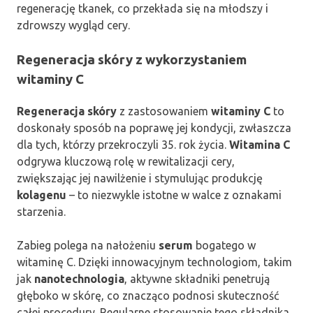
regenerację tkanek, co przekłada się na młodszy i
zdrowszy wygląd cery.
Regeneracja skóry z wykorzystaniem
witaminy C
Regeneracja skóry
z zastosowaniem
witaminy C
to
doskonały sposób na poprawę jej kondycji, zwłaszcza
dla tych, którzy przekroczyli 35. rok życia.
Witamina C
odgrywa kluczową rolę w rewitalizacji cery,
zwiększając jej nawilżenie i stymulując produkcję
kolagenu
– to niezwykle istotne w walce z oznakami
starzenia.
Zabieg polega na nałożeniu
serum
bogatego w
witaminę C. Dzięki innowacyjnym technologiom, takim
jak
nanotechnologia
, aktywne składniki penetrują
głęboko w skórę, co znacząco podnosi skuteczność
całej procedury. Regularne stosowanie tego składnika