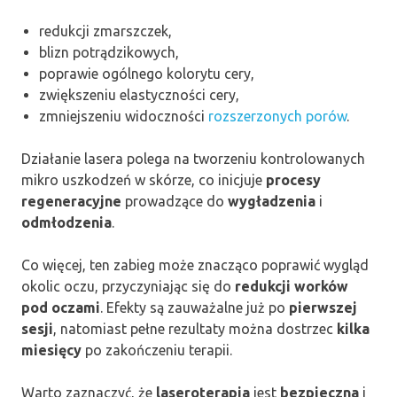
redukcji zmarszczek,
blizn potrądzikowych,
poprawie ogólnego kolorytu cery,
zwiększeniu elastyczności cery,
zmniejszeniu widoczności
rozszerzonych porów
.
Działanie lasera polega na tworzeniu kontrolowanych
mikro uszkodzeń w skórze, co inicjuje
procesy
regeneracyjne
prowadzące do
wygładzenia
i
odmłodzenia
.
Co więcej, ten zabieg może znacząco poprawić wygląd
okolic oczu, przyczyniając się do
redukcji worków
pod oczami
. Efekty są zauważalne już po
pierwszej
sesji
, natomiast pełne rezultaty można dostrzec
kilka
miesięcy
po zakończeniu terapii.
Warto zaznaczyć, że
laseroterapia
jest
bezpieczna
i