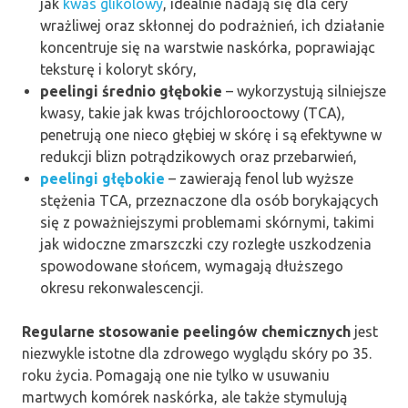
jak
kwas glikolowy
, idealnie nadają się dla cery
wrażliwej oraz skłonnej do podrażnień, ich działanie
koncentruje się na warstwie naskórka, poprawiając
teksturę i koloryt skóry,
peelingi średnio głębokie
– wykorzystują silniejsze
kwasy, takie jak kwas trójchlorooctowy (TCA),
penetrują one nieco głębiej w skórę i są efektywne w
redukcji blizn potrądzikowych oraz przebarwień,
peelingi głębokie
– zawierają fenol lub wyższe
stężenia TCA, przeznaczone dla osób borykających
się z poważniejszymi problemami skórnymi, takimi
jak widoczne zmarszczki czy rozległe uszkodzenia
spowodowane słońcem, wymagają dłuższego
okresu rekonwalescencji.
Regularne stosowanie peelingów chemicznych
jest
niezwykle istotne dla zdrowego wyglądu skóry po 35.
roku życia. Pomagają one nie tylko w usuwaniu
martwych komórek naskórka, ale także stymulują