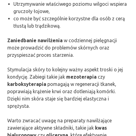
Utrzymywanie właściwego poziomu wilgoci wspiera
gruczoły łojowe,
co może być szczególnie korzystne dla osób z cerą
tłustą lub trądzikową.
Zaniedbanie nawilżenia
w codziennej pielęgnacji
może prowadzić do problemów skórnych oraz
przyspieszać proces starzenia.
Stymulacja skóry to kolejny ważny aspekt troski o jej
kondycję. Zabiegi takie jak
mezoterapia
czy
karboksyterapia
pomagają w regeneracji tkanek,
poprawiają krążenie krwi oraz dotleniają komórki.
Dzięki nim skóra staje się bardziej elastyczna i
sprężysta.
Warto zwracać uwagę na preparaty nawilżające
zawierające aktywne składniki, takie jak
kwas
hialuronowy
czy
gliceryna
, które efektywnie