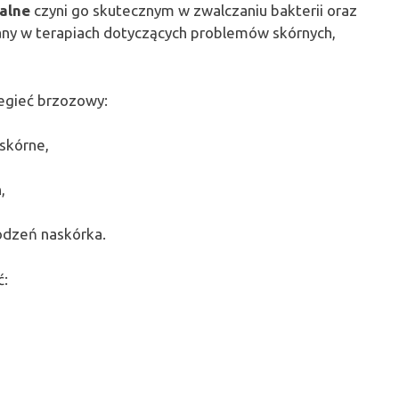
alne
czyni go skutecznym w zwalczaniu bakterii oraz
wany w terapiach dotyczących problemów skórnych,
egieć brzozowy:
 skórne,
,
kodzeń naskórka.
ć: