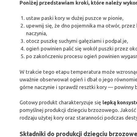
Poniżej przedstawiam kroki, które należy wyko
ustaw paski kory w dużej puszce w pionie,
upewnij się, że dno pojemnika ma otwór, przez
naczynia,
otocz puszkę suchymi gałęziami i podpal je,
ogień powinien palić się wokół puszki przez ok
po zakończeniu procesu ogień powinien wygasn
W trakcie tego etapu temperatura może wzrosną
uważnie obserwował ogień i dbał o jego równomiern
górne naczynie i sprawdź resztki kory — powinny 
Gotowy produkt charakteryzuje się
lepką konsyst
pomyślnej produkcji dziegciu brzozowego. Jakość 
rodzaju użytej kory oraz staranności podczas destyl
Składniki do produkcji dziegciu brzozow