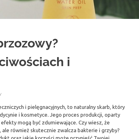
 brzozowy?
ciwościach i
Y
zniczych i pielęgnacyjnych, to naturalny skarb, który
cynie i kosmetyce. Jego proces produkcji, oparty
, a efekty mogą być zdumiewające. Czy wiesz, że
, ale również skutecznie zwalcza bakterie i grzyby?
dukt oraz jakie korzyści może przynieść Twojej