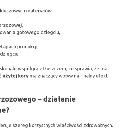
u kluczowych materiałów:
brzozowej,
chowania gotowego dziegciu,
etapach produkcji,
dziegciu.
oskonale współgra z tłuszczem, co sprawia, że ma
ć użytej kory
ma znaczący wpływ na finalny efekt
brzozowego – działanie
ne?
oferuje szereg korzystnych właściwości zdrowotnych.