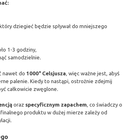
nać:
 który dziegieć będzie spływał do mniejszego
oło 1-3 godziny,
ąć samodzielnie.
ć nawet do
1000° Celsjusza
, więc ważne jest, abyś
e palenie. Kiedy to nastąpi, ostrożnie zdejmij
być całkowicie zwęglone.
encją
oraz
specyficznym zapachem
, co świadczy o
finalnego produktu w dużej mierze zależy od
acji.
ego