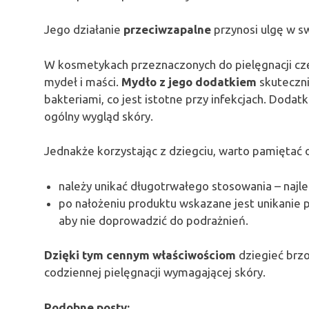
Jego działanie
przeciwzapalne
przynosi ulgę w s
W kosmetykach przeznaczonych do pielęgnacji cz
mydeł i maści.
Mydło z jego dodatkiem
skuteczni
bakteriami, co jest istotne przy infekcjach. Doda
ogólny wygląd skóry.
Jednakże korzystając z dziegciu, warto pamiętać o
należy unikać długotrwałego stosowania – najle
po nałożeniu produktu wskazane jest unikanie 
aby nie doprowadzić do podrażnień.
Dzięki tym cennym właściwościom
dziegieć brz
codziennej pielęgnacji wymagającej skóry.
Podobne posty: