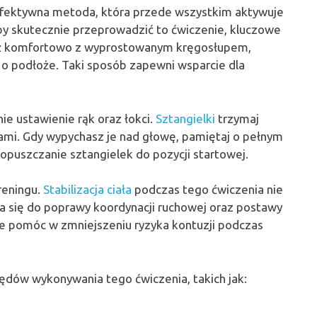
fektywna metoda, która przede wszystkim aktywuje
by skutecznie przeprowadzić to ćwiczenie, kluczowe
iądź komfortowo z wyprostowanym kręgosłupem,
y o podłoże. Taki sposób zapewni wsparcie dla
e ustawienie rąk oraz łokci.
Sztangielki
trzymaj
ami. Gdy wypychasz je nad głowę, pamiętaj o pełnym
 opuszczanie sztangielek do pozycji startowej.
reningu.
Stabilizacja ciała
podczas tego ćwiczenia nie
ia się do poprawy koordynacji ruchowej oraz postawy
e pomóc w zmniejszeniu ryzyka kontuzji podczas
dów wykonywania tego ćwiczenia, takich jak: