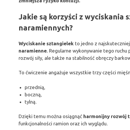
zmniejsza ryzyko kontuzji.
Jakie są korzyści z wyciskania 
naramiennych?
Wyciskanie sztangielek
to jedno z najskuteczni
naramienne
. Regularne wykonywanie tego ruchu p
rozwój siły, ale także na stabilność obręczy barkow
To ćwiczenie angażuje wszystkie trzy części mięś
przednią,
boczną,
tylną.
Dzięki temu można osiągnąć
harmonijny rozwój t
funkcjonalności ramion oraz ich wyglądu.