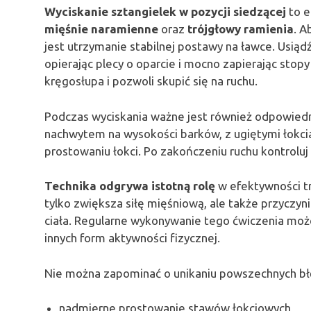
Wyciskanie sztangielek w pozycji siedzącej
to e
mięśnie naramienne
oraz
trójgłowy ramienia
. A
jest utrzymanie stabilnej postawy na ławce. Us
opierając plecy o oparcie i mocno zapierając stop
kręgosłupa i pozwoli skupić się na ruchu.
Podczas wyciskania ważne jest również odpowiedni
nachwytem na wysokości barków, z ugiętymi łokci
prostowaniu łokci. Po zakończeniu ruchu kontroluj
Technika odgrywa istotną rolę
w efektywności t
tylko zwiększa siłę mięśniową, ale także przyczyn
ciała. Regularne wykonywanie tego ćwiczenia moż
innych form aktywności fizycznej.
Nie można zapominać o unikaniu powszechnych błę
nadmierne prostowanie stawów łokciowych,