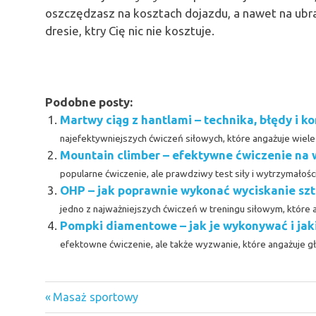
oszczędzasz na kosztach dojazdu, a nawet na ub
dresie, ktry Cię nic nie kosztuje.
Podobne posty:
Martwy ciąg z hantlami – technika, błędy i k
najefektywniejszych ćwiczeń siłowych, które angażuje wiele mi
Mountain climber – efektywne ćwiczenie na 
popularne ćwiczenie, ale prawdziwy test siły i wytrzymałości, 
OHP – jak poprawnie wykonać wyciskanie sz
jedno z najważniejszych ćwiczeń w treningu siłowym, które an
Pompki diamentowe – jak je wykonywać i jak
efektowne ćwiczenie, ale także wyzwanie, które angażuje głów
firma
Previous
Nawigacja
Masaż sportowy
rodzina
Post: