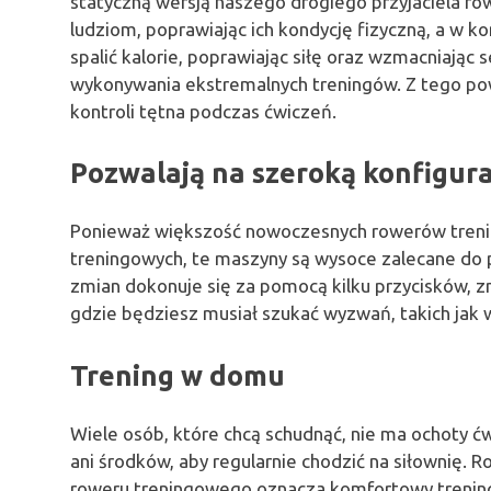
statyczną wersją naszego drogiego przyjaciela ro
ludziom, poprawiając ich kondycję fizyczną, a w 
spalić kalorie, poprawiając siłę oraz wzmacniając 
wykonywania ekstremalnych treningów. Z tego po
kontroli tętna podczas ćwiczeń.
Pozwalają
na
szeroką
konfigura
Ponieważ większość nowoczesnych rowerów tren
treningowych, te maszyny są wysoce zalecane do
zmian dokonuje się za pomocą kilku przycisków, z
gdzie będziesz musiał szukać wyzwań, takich jak w
Trening
w
domu
Wiele osób, które chcą schudnąć, nie ma ochoty ćw
ani środków, aby regularnie chodzić na siłownię. R
roweru treningowego oznacza komfortowy trening