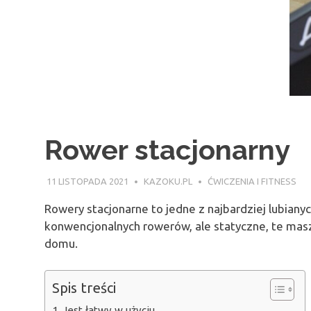
Rower stacjonarny
11 LISTOPADA 2021
KAZOKU.PL
ĆWICZENIA I FITNESS
Rowery stacjonarne to jedne z najbardziej lubiany
konwencjonalnych rowerów, ale statyczne, te masz
domu.
Spis treści
Jest łatwy w użyciu