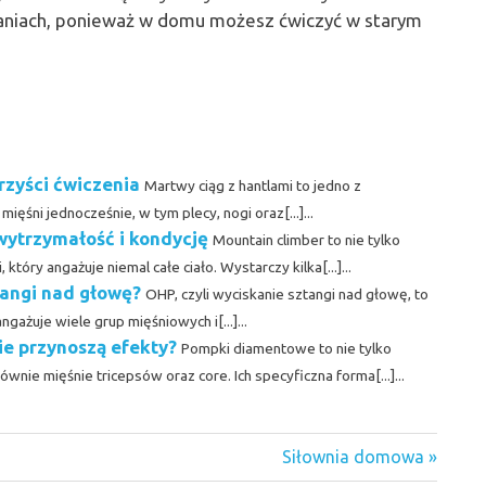
raniach, ponieważ w domu możesz ćwiczyć w starym
orzyści ćwiczenia
Martwy ciąg z hantlami to jedno z
ęśni jednocześnie, w tym plecy, nogi oraz[...]...
wytrzymałość i kondycję
Mountain climber to nie tylko
który angażuje niemal całe ciało. Wystarczy kilka[...]...
tangi nad głowę?
OHP, czyli wyciskanie sztangi nad głowę, to
gażuje wiele grup mięśniowych i[...]...
ie przynoszą efekty?
Pompki diamentowe to nie tylko
nie mięśnie tricepsów oraz core. Ich specyficzna forma[...]...
Next
Siłownia domowa
Post: