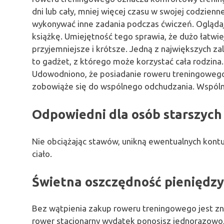
dni lub cały, mniej więcej czasu w swojej codzienne
wykonywać inne zadania podczas ćwiczeń. Oglądaj t
książkę. Umiejętność tego sprawia, że ​​dużo łatwie
przyjemniejsze i krótsze. Jedną z największych za
to gadżet, z którego może korzystać cała rodzina.
Udowodniono, że posiadanie roweru treningowego 
zobowiąże się do wspólnego odchudzania. Wspólny 
Odpowiedni
dla
osób
starszych
Nie obciążając stawów, unikną ewentualnych kontuz
ciało.
Świetna
oszczędność
pieniędzy
Bez wątpienia zakup roweru treningowego jest znac
rower stacjonarny wydatek ponosisz jednorazowo, 