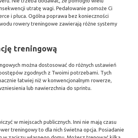
weru. Nie trzeba dodawać, że pomogło wielu
konsekwencji utratę wagi. Pedałowanie pomoże Ci
serce i płuca. Ogólna poprawa bez konieczności
wodu rowery treningowe zawierają różne systemy
cję
treningową
ingowych można dostosować do różnych ustawień
 postępów zgodnych z Twoimi potrzebami. Tych
nacznie łatwiej niż w konwencjonalnym rowerze,
zniesienia lub nawierzchnia do sprintu.
iczyć w miejscach publicznych. Inni nie mają czasu
ower treningowy to dla nich świetna opcja. Posiadanie
 w zaciszu własnego domu. Możesz trenować kilka