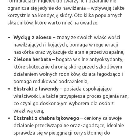
formulacjach mgiełek do twarzy. Ich działanie nie
ogranicza się jedynie do nawilżania – wpływają także
korzystnie na kondycję skóry. Oto kilka popularnych
składników, które warto mieć na uwadze:
Wyciąg z aloesu
– znany ze swoich właściwości
nawilżających i kojących, pomaga w regeneracji
naskórka oraz wykazuje działanie przeciwzapalne,
Zielona herbata
– bogata w silne antyoksydanty,
które skutecznie chronią skórę przed szkodliwym
działaniem wolnych rodników, działa łagodząco i
pomaga redukować podrażnienia,
Ekstrakt z lawendy
– posiada uspokajające
właściwości, a także przyspiesza proces gojenia ran,
co czyni go doskonałym wyborem dla osób z
wrażliwą cerą,
Ekstrakt z chabra łąkowego
– ceniony za swoje
działanie przeciwzapalne oraz łagodzące, idealnie
sprawdza się w pielęgnacji cery skłonnej do