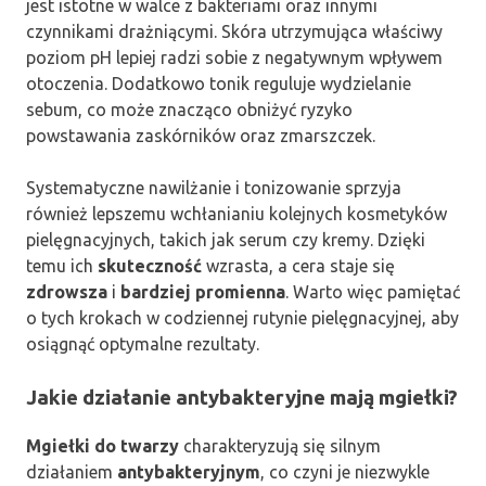
jest istotne w walce z bakteriami oraz innymi
czynnikami drażniącymi. Skóra utrzymująca właściwy
poziom pH lepiej radzi sobie z negatywnym wpływem
otoczenia. Dodatkowo tonik reguluje wydzielanie
sebum, co może znacząco obniżyć ryzyko
powstawania zaskórników oraz zmarszczek.
Systematyczne nawilżanie i tonizowanie sprzyja
również lepszemu wchłanianiu kolejnych kosmetyków
pielęgnacyjnych, takich jak serum czy kremy. Dzięki
temu ich
skuteczność
wzrasta, a cera staje się
zdrowsza
i
bardziej promienna
. Warto więc pamiętać
o tych krokach w codziennej rutynie pielęgnacyjnej, aby
osiągnąć optymalne rezultaty.
Jakie działanie antybakteryjne mają mgiełki?
Mgiełki do twarzy
charakteryzują się silnym
działaniem
antybakteryjnym
, co czyni je niezwykle