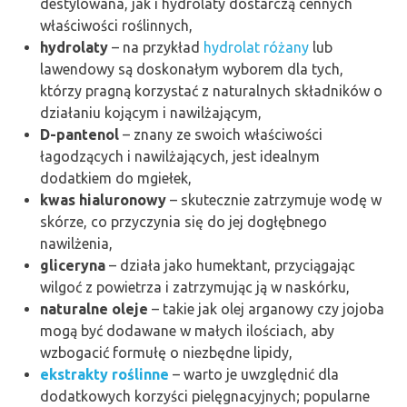
destylowana, jak i hydrolaty dostarczą cennych
właściwości roślinnych,
hydrolaty
– na przykład
hydrolat różany
lub
lawendowy są doskonałym wyborem dla tych,
którzy pragną korzystać z naturalnych składników o
działaniu kojącym i nawilżającym,
D-pantenol
– znany ze swoich właściwości
łagodzących i nawilżających, jest idealnym
dodatkiem do mgiełek,
kwas hialuronowy
– skutecznie zatrzymuje wodę w
skórze, co przyczynia się do jej dogłębnego
nawilżenia,
gliceryna
– działa jako humektant, przyciągając
wilgoć z powietrza i zatrzymując ją w naskórku,
naturalne oleje
– takie jak olej arganowy czy jojoba
mogą być dodawane w małych ilościach, aby
wzbogacić formułę o niezbędne lipidy,
ekstrakty roślinne
– warto je uwzględnić dla
dodatkowych korzyści pielęgnacyjnych; popularne