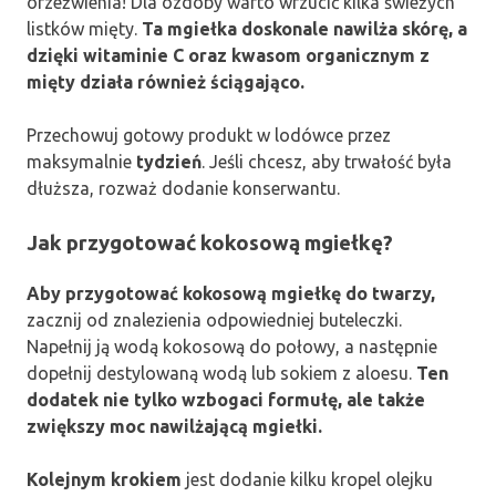
orzeźwienia! Dla ozdoby warto wrzucić kilka świeżych
listków mięty.
Ta mgiełka doskonale nawilża skórę, a
dzięki witaminie C oraz kwasom organicznym z
mięty działa również ściągająco.
Przechowuj gotowy produkt w lodówce przez
maksymalnie
tydzień
. Jeśli chcesz, aby trwałość była
dłuższa, rozważ dodanie konserwantu.
Jak przygotować kokosową mgiełkę?
Aby przygotować kokosową mgiełkę do twarzy,
zacznij od znalezienia odpowiedniej buteleczki.
Napełnij ją wodą kokosową do połowy, a następnie
dopełnij destylowaną wodą lub sokiem z aloesu.
Ten
dodatek nie tylko wzbogaci formułę, ale także
zwiększy moc nawilżającą mgiełki.
Kolejnym krokiem
jest dodanie kilku kropel olejku