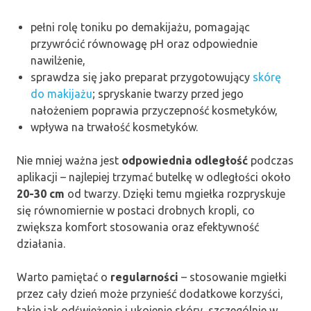
pełni rolę toniku po demakijażu, pomagając
przywrócić równowagę pH oraz odpowiednie
nawilżenie,
sprawdza się jako preparat przygotowujący
skórę
do makijażu
; spryskanie twarzy przed jego
nałożeniem poprawia przyczepność kosmetyków,
wpływa na trwałość kosmetyków.
Nie mniej ważna jest
odpowiednia odległość
podczas
aplikacji – najlepiej trzymać butelkę w odległości około
20-30 cm
od twarzy. Dzięki temu mgiełka rozpryskuje
się równomiernie w postaci drobnych kropli, co
zwiększa komfort stosowania oraz efektywność
działania.
Warto pamiętać o
regularności
– stosowanie mgiełki
przez cały dzień może przynieść dodatkowe korzyści,
takie jak odświeżenie i ukojenie skóry, szczególnie w