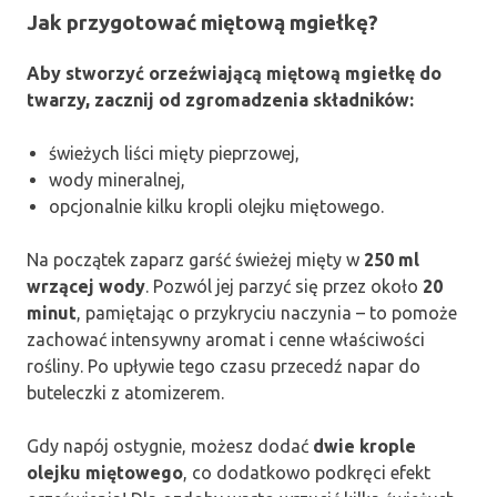
Jak przygotować miętową mgiełkę?
Aby stworzyć orzeźwiającą miętową mgiełkę do
twarzy, zacznij od zgromadzenia składników:
świeżych liści mięty pieprzowej,
wody mineralnej,
opcjonalnie kilku kropli olejku miętowego.
Na początek zaparz garść świeżej mięty w
250 ml
wrzącej wody
. Pozwól jej parzyć się przez około
20
minut
, pamiętając o przykryciu naczynia – to pomoże
zachować intensywny aromat i cenne właściwości
rośliny. Po upływie tego czasu przecedź napar do
buteleczki z atomizerem.
Gdy napój ostygnie, możesz dodać
dwie krople
olejku miętowego
, co dodatkowo podkręci efekt