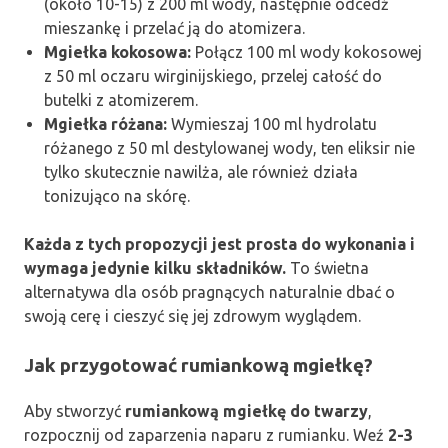
(około 10-15) z 200 ml wody, następnie odcedź
mieszankę i przelać ją do atomizera.
Mgiełka kokosowa:
Połącz 100 ml wody kokosowej
z 50 ml oczaru wirginijskiego, przelej całość do
butelki z atomizerem.
Mgiełka różana:
Wymieszaj 100 ml hydrolatu
różanego z 50 ml destylowanej wody, ten eliksir nie
tylko skutecznie nawilża, ale również działa
tonizująco na skórę.
Każda z tych propozycji jest prosta do wykonania i
wymaga jedynie kilku składników.
To świetna
alternatywa dla osób pragnących naturalnie dbać o
swoją cerę i cieszyć się jej zdrowym wyglądem.
Jak przygotować rumiankową mgiełkę?
Aby stworzyć
rumiankową mgiełkę do twarzy
,
rozpocznij od zaparzenia naparu z rumianku. Weź
2-3