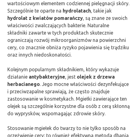
wartościowym elementem codziennej pielęgnacji skóry.
Szczególnie te oparte na
hydrolatach
, takie jak
hydrolat z kwiatów pomarańczy
, są znane ze swoich
właściwości zwalczających bakterie. Naturalne
składniki zawarte w tych produktach skutecznie
ograniczają rozwój mikroorganizmów na powierzchni
cery, co znacznie obniża ryzyko pojawienia się trądziku
oraz innych niedoskonałości.
Kolejnym popularnym składnikiem, który wykazuje
działanie
antybakteryjne
, jest
olejek z drzewa
herbacianego
. Jego mocne właściwości dezynfekujące
i przeciwzapalne sprawiają, że często znajduje
zastosowanie w kosmetykach. Mgiełki zawierające ten
olejek są szczególnie korzystne dla osób z cerą skłonną
do wyprysków, wspomagając zdrowie skóry.
Stosowanie mgiełek do twarzy to nie tylko sposób na
orzeźwienie cery; to również efektywna metoda dbania