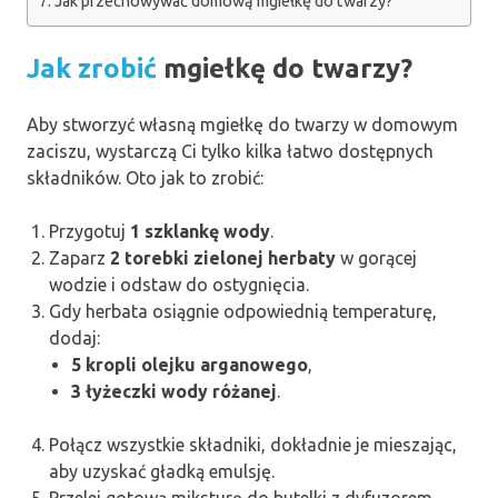
Jak przechowywać domową mgiełkę do twarzy?
Jak zrobić
mgiełkę do twarzy?
Aby stworzyć własną mgiełkę do twarzy w domowym
zaciszu, wystarczą Ci tylko kilka łatwo dostępnych
składników. Oto jak to zrobić:
Przygotuj
1 szklankę wody
.
Zaparz
2 torebki zielonej herbaty
w gorącej
wodzie i odstaw do ostygnięcia.
Gdy herbata osiągnie odpowiednią temperaturę,
dodaj:
5 kropli olejku arganowego
,
3 łyżeczki wody różanej
.
Połącz wszystkie składniki, dokładnie je mieszając,
aby uzyskać gładką emulsję.