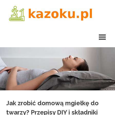
Skip
kaz
to
content
Jak zrobić domową mgiełkę do
twarzy? Przepisy DIY i składniki