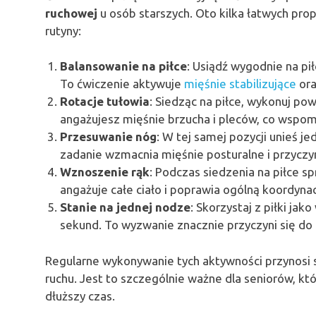
ruchowej
u osób starszych. Oto kilka łatwych pro
rutyny:
Balansowanie na piłce
: Usiądź wygodnie na piłc
To ćwiczenie aktywuje
mięśnie stabilizujące
ora
Rotacje tułowia
: Siedząc na piłce, wykonuj pow
angażujesz mięśnie brzucha i pleców, co wspom
Przesuwanie nóg
: W tej samej pozycji unieś j
zadanie wzmacnia mięśnie posturalne i przyczy
Wznoszenie rąk
: Podczas siedzenia na piłce s
angażuje całe ciało i poprawia ogólną koordyna
Stanie na jednej nodze
: Skorzystaj z piłki jak
sekund. To wyzwanie znacznie przyczyni się do
Regularne wykonywanie tych aktywności przynosi
ruchu. Jest to szczególnie ważne dla seniorów, kt
dłuższy czas.