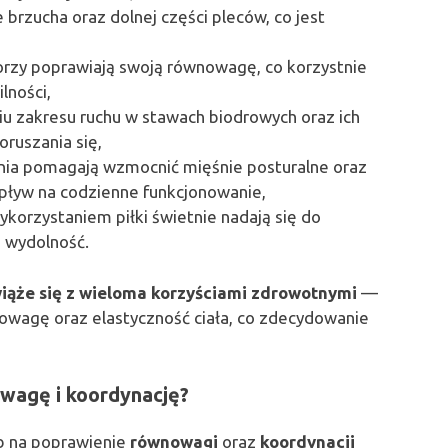
 brzucha oraz dolnej części pleców, co jest
iorzy poprawiają swoją równowagę, co korzystnie
lności,
niu zakresu ruchu w stawach biodrowych oraz ich
ruszania się,
nia pomagają wzmocnić mięśnie posturalne oraz
pływ na codzienne funkcjonowanie,
wykorzystaniem piłki świetnie nadają się do
h wydolność.
ąże się z wieloma korzyściami zdrowotnymi
—
owagę oraz elastyczność ciała, co zdecydowanie
owagę i koordynację?
ób na poprawienie
równowagi
oraz
koordynacji