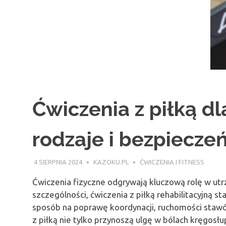
Ćwiczenia z piłką dl
rodzaje i bezpiecze
4 SIERPNIA 2024
KAZOKU.PL
ĆWICZENIA I FITNESS
Ćwiczenia fizyczne odgrywają kluczową rolę w utr
szczególności, ćwiczenia z piłką rehabilitacyjną st
sposób na poprawę koordynacji, ruchomości stawów
z piłką nie tylko przynoszą ulgę w bólach kręgosłu