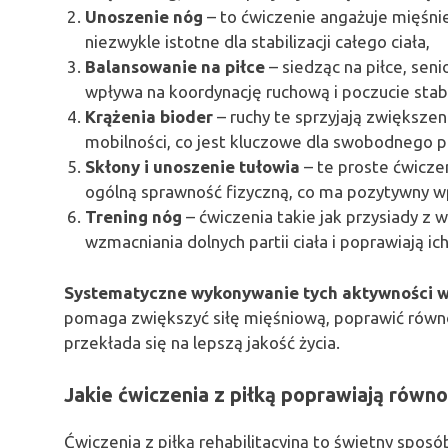
Unoszenie nóg
– to ćwiczenie angażuje mięśnie
niezwykle istotne dla stabilizacji całego ciała,
Balansowanie na piłce
– siedząc na piłce, sen
wpływa na koordynację ruchową i poczucie stabi
Krążenia bioder
– ruchy te sprzyjają zwiększe
mobilności, co jest kluczowe dla swobodnego po
Skłony i unoszenie tułowia
– te proste ćwicze
ogólną sprawność fizyczną, co ma pozytywny w
Trening nóg
– ćwiczenia takie jak przysiady z 
wzmacniania dolnych partii ciała i poprawiają ic
Systematyczne wykonywanie tych aktywności wi
pomaga zwiększyć siłę mięśniową, poprawić równ
przekłada się na lepszą jakość życia.
Jakie ćwiczenia z piłką poprawiają równ
Ćwiczenia z piłką rehabilitacyjną to świetny spos