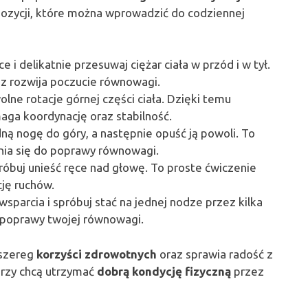
pozycji, które można wprowadzić do codziennej
e i delikatnie przesuwaj ciężar ciała w przód i w tył.
z rozwija poczucie równowagi.
olne rotacje górnej części ciała. Dzięki temu
aga koordynację oraz stabilność.
edną nogę do góry, a następnie opuść ją powoli. To
nia się do poprawy równowagi.
próbuj unieść ręce nad głowę. To proste ćwiczenie
cję ruchów.
o wsparcia i spróbuj stać na jednej nodze przez kilka
 poprawy twojej równowagi.
 szereg
korzyści zdrowotnych
oraz sprawia radość z
órzy chcą utrzymać
dobrą kondycję fizyczną
przez