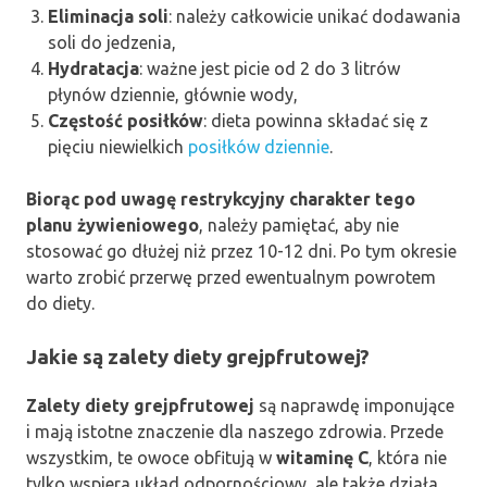
Eliminacja soli
: należy całkowicie unikać dodawania
soli do jedzenia,
Hydratacja
: ważne jest picie od 2 do 3 litrów
płynów dziennie, głównie wody,
Częstość posiłków
: dieta powinna składać się z
pięciu niewielkich
posiłków dziennie
.
Biorąc pod uwagę restrykcyjny charakter tego
planu żywieniowego
, należy pamiętać, aby nie
stosować go dłużej niż przez 10-12 dni. Po tym okresie
warto zrobić przerwę przed ewentualnym powrotem
do diety.
Jakie są zalety diety grejpfrutowej?
Zalety diety grejpfrutowej
są naprawdę imponujące
i mają istotne znaczenie dla naszego zdrowia. Przede
wszystkim, te owoce obfitują w
witaminę C
, która nie
tylko wspiera układ odpornościowy, ale także działa