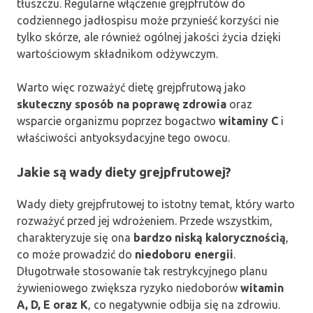
tłuszczu. Regularne włączenie grejpfrutów do
codziennego jadłospisu może przynieść korzyści nie
tylko skórze, ale również ogólnej jakości życia dzięki
wartościowym składnikom odżywczym.
Warto więc rozważyć dietę grejpfrutową jako
skuteczny sposób na poprawę zdrowia
oraz
wsparcie organizmu poprzez bogactwo
witaminy C
i
właściwości antyoksydacyjne tego owocu.
Jakie są wady diety grejpfrutowej?
Wady diety grejpfrutowej to istotny temat, który warto
rozważyć przed jej wdrożeniem. Przede wszystkim,
charakteryzuje się ona
bardzo niską kalorycznością
,
co może prowadzić do
niedoboru energii
.
Długotrwałe stosowanie tak restrykcyjnego planu
żywieniowego zwiększa ryzyko niedoborów
witamin
A, D, E oraz K
, co negatywnie odbija się na zdrowiu.