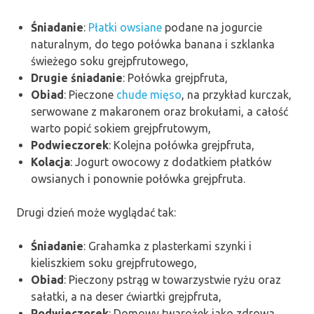
Śniadanie
:
Płatki owsiane
podane na jogurcie
naturalnym, do tego połówka banana i szklanka
świeżego soku grejpfrutowego,
Drugie śniadanie
: Połówka grejpfruta,
Obiad
: Pieczone
chude mięso
, na przykład kurczak,
serwowane z makaronem oraz brokułami, a całość
warto popić sokiem grejpfrutowym,
Podwieczorek
: Kolejna połówka grejpfruta,
Kolacja
: Jogurt owocowy z dodatkiem płatków
owsianych i ponownie połówka grejpfruta.
Drugi dzień może wyglądać tak:
Śniadanie
: Grahamka z plasterkami szynki i
kieliszkiem soku grejpfrutowego,
Obiad
: Pieczony pstrąg w towarzystwie ryżu oraz
sałatki, a na deser ćwiartki grejpfruta,
Podwieczorek
: Domowy twarożek jako zdrowa