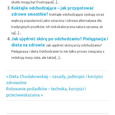
skutki mogą być frustrujące[...]...
Koktajle odchudzające – jak przygotować
zdrowe smoothie?
Koktajle odchudzające zyskują coraz
większą popularność jako smaczna i zdrowa alternatywa dla
tradycyjnych posiłków. Ich niskokaloryczna natura sprawia, że
są[...]...
Jak ujędrnić skórę po odchudzaniu? Pielęgnacja i
dieta na zdrowie
Jak ujędrnić skórę przy odchudzaniu?
Pielęgnacja i dieta Odchudzanie to nie tylko proces związany z
redukcją masy ciała, ale także[...]...
Previous
Nawigacja
Dieta Chodakowskiej – zasady, jadłospis i korzyści
Post:
zdrowotne
wpisu
Next
Rolowanie pośladków – technika, korzyści i
Post:
przeciwwskazania