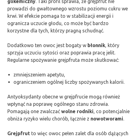
glikemiczny
. Taki profil sprawia, że grejpfrut nie
prowadzi do gwałtownego wzrostu poziomu cukru we
krwi. W efekcie pomaga to w stabilizacji energii i
ogranicza uczucie głodu, co może być bardzo
korzystne dla tych, którzy pragną schudnąć.
Dodatkowo ten owoc jest bogaty w
błonnik
, który
sprzyja uczuciu sytości oraz poprawia pracę jelit.
Regularne spożywanie grejpfruta może skutkować:
zmniejszeniem apetytu,
ograniczeniem ogólnej liczby spożywanych kalorii.
Antyoksydanty obecne w grejpfrucie mogą również
wpłynąć na poprawę ogólnego stanu zdrowia.
Pomagają one zwalczać
wolne rodniki
, co potencjalnie
obniża ryzyko wielu chorób, łącznie z
nowotworami
.
Grejpfrut
to więc owoc pełen zalet dla osób dążących