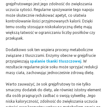
grejpfrutowego jest jego zdolność do zwiększania
uczucia sytości. Regularne spożywanie tego napoju
może skutecznie redukować apetyt, co ułatwia
kontrolowanie ilości przyjmowanych kalorii. Dzięki
temu osoby stosujące niskokaloryczną dietę mają
większą łatwość w ograniczaniu liczby posiłków czy
przekąsek.
Dodatkowo sok ten wspiera procesy metaboliczne
związane z tłuszczami. Enzymy obecne w grejpfrucie
przyspieszają
spalanie tkanki tłuszczowej
. W
rezultacie regularne picie soku może sprzyjać redukcji
masy ciała, zachowując jednocześnie zdrową dietę.
Warto zauważyć, że sok grejpfrutowy to nie tylko
smaczny dodatek do diety, ale również istotny element
dla osób pragnących zadbać o swoją sylwetkę. Jego
niska kaloryczność, zdolność do zwiększania uczucia
sytości oraz korzystny wpływ na metabolizm czynią go