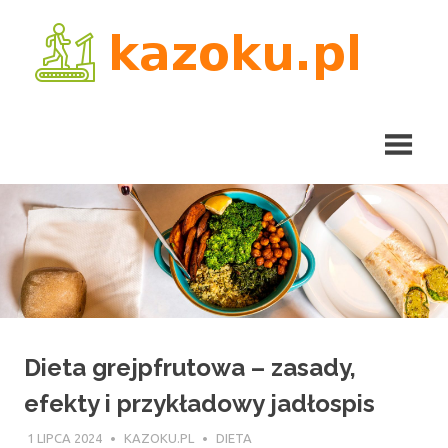
Skip
kaz
to
content
Dieta grejpfrutowa – zasady,
efekty i przykładowy jadłospis
1 LIPCA 2024
KAZOKU.PL
DIETA