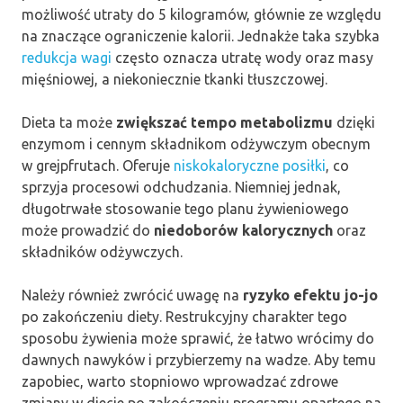
możliwość utraty do 5 kilogramów, głównie ze względu
na znaczące ograniczenie kalorii. Jednakże taka szybka
redukcja wagi
często oznacza utratę wody oraz masy
mięśniowej, a niekoniecznie tkanki tłuszczowej.
Dieta ta może
zwiększać tempo metabolizmu
dzięki
enzymom i cennym składnikom odżywczym obecnym
w grejpfrutach. Oferuje
niskokaloryczne posiłki
, co
sprzyja procesowi odchudzania. Niemniej jednak,
długotrwałe stosowanie tego planu żywieniowego
może prowadzić do
niedoborów kalorycznych
oraz
składników odżywczych.
Należy również zwrócić uwagę na
ryzyko efektu jo-jo
po zakończeniu diety. Restrukcyjny charakter tego
sposobu żywienia może sprawić, że łatwo wrócimy do
dawnych nawyków i przybierzemy na wadze. Aby temu
zapobiec, warto stopniowo wprowadzać zdrowe
zmiany w diecie po zakończeniu programu opartego na