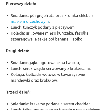
Pierwszy dzień:
Śniadanie: pół grejpfruta oraz kromka chleba z
masłem orzechowym
,
Lunch: tuńczyk podany z pieczywem,
Kolacja: grillowane mięso kurczaka, fasolka
szparagowa, a także pół banana i jabłko.
Drugi dzień:
Śniadanie: jajko ugotowane na twardo,
Lunch: serek wiejski serwowany z krakersami,
Kolacja: kiełbaski wołowe w towarzystwie
marchewki oraz brokułów.
Trzeci dzień:
Śniadanie: krakersy podane z serem cheddar,
Lunch: jajko ugotowane na twardo wraz z chlebem,