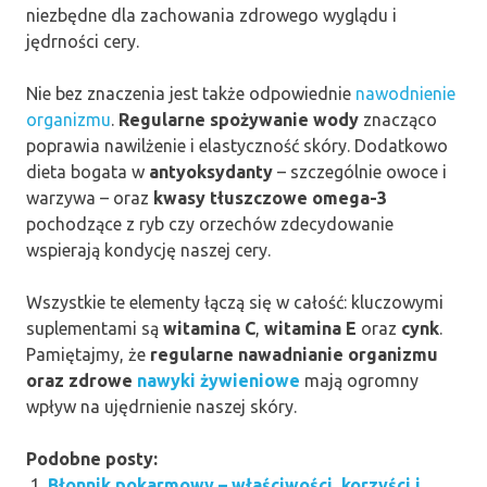
niezbędne dla zachowania zdrowego wyglądu i
jędrności cery.
Nie bez znaczenia jest także odpowiednie
nawodnienie
organizmu
.
Regularne spożywanie wody
znacząco
poprawia nawilżenie i elastyczność skóry. Dodatkowo
dieta bogata w
antyoksydanty
– szczególnie owoce i
warzywa – oraz
kwasy tłuszczowe omega-3
pochodzące z ryb czy orzechów zdecydowanie
wspierają kondycję naszej cery.
Wszystkie te elementy łączą się w całość: kluczowymi
suplementami są
witamina C
,
witamina E
oraz
cynk
.
Pamiętajmy, że
regularne nawadnianie organizmu
oraz zdrowe
nawyki żywieniowe
mają ogromny
wpływ na ujędrnienie naszej skóry.
Podobne posty:
Błonnik pokarmowy – właściwości, korzyści i