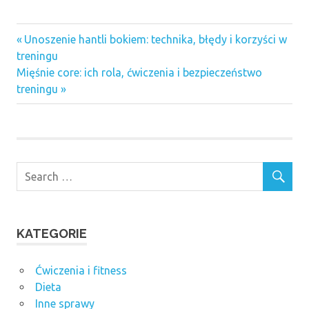
Previous
Nawigacja
Unoszenie hantli bokiem: technika, błędy i korzyści w
Post:
treningu
wpisu
Next
Mięśnie core: ich rola, ćwiczenia i bezpieczeństwo
Post:
treningu
KATEGORIE
Ćwiczenia i fitness
Dieta
Inne sprawy