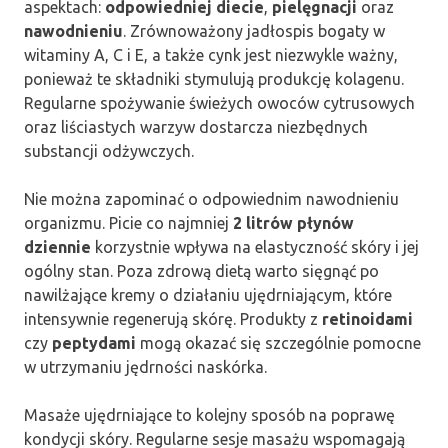
aspektach:
odpowiedniej diecie
,
pielęgnacji
oraz
nawodnieniu
. Zrównoważony jadłospis bogaty w
witaminy A, C i E, a także cynk jest niezwykle ważny,
ponieważ te składniki stymulują produkcję kolagenu.
Regularne spożywanie świeżych owoców cytrusowych
oraz liściastych warzyw dostarcza niezbędnych
substancji odżywczych.
Nie można zapominać o odpowiednim nawodnieniu
organizmu. Picie co najmniej
2 litrów płynów
dziennie
korzystnie wpływa na elastyczność skóry i jej
ogólny stan. Poza zdrową dietą warto sięgnąć po
nawilżające kremy o działaniu ujędrniającym, które
intensywnie regenerują skórę. Produkty z
retinoidami
czy
peptydami
mogą okazać się szczególnie pomocne
w utrzymaniu jędrności naskórka.
Masaże ujędrniające to kolejny sposób na poprawę
kondycji skóry. Regularne sesje masażu wspomagają