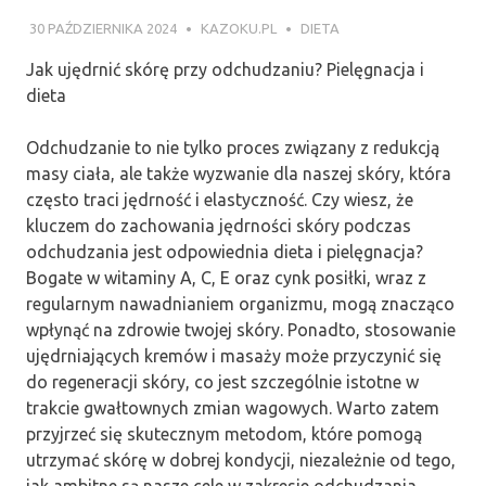
30 PAŹDZIERNIKA 2024
KAZOKU.PL
DIETA
Jak ujędrnić skórę przy odchudzaniu? Pielęgnacja i
dieta
Odchudzanie to nie tylko proces związany z redukcją
masy ciała, ale także wyzwanie dla naszej skóry, która
często traci jędrność i elastyczność. Czy wiesz, że
kluczem do zachowania jędrności skóry podczas
odchudzania jest odpowiednia dieta i pielęgnacja?
Bogate w witaminy A, C, E oraz cynk posiłki, wraz z
regularnym nawadnianiem organizmu, mogą znacząco
wpłynąć na zdrowie twojej skóry. Ponadto, stosowanie
ujędrniających kremów i masaży może przyczynić się
do regeneracji skóry, co jest szczególnie istotne w
trakcie gwałtownych zmian wagowych. Warto zatem
przyjrzeć się skutecznym metodom, które pomogą
utrzymać skórę w dobrej kondycji, niezależnie od tego,
jak ambitne są nasze cele w zakresie odchudzania.