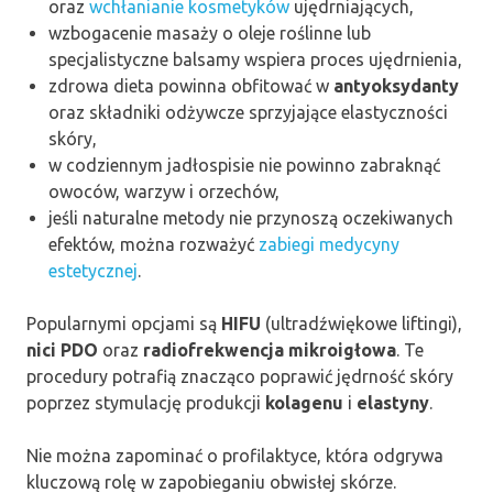
oraz
wchłanianie kosmetyków
ujędrniających,
wzbogacenie masaży o oleje roślinne lub
specjalistyczne balsamy wspiera proces ujędrnienia,
zdrowa dieta powinna obfitować w
antyoksydanty
oraz składniki odżywcze sprzyjające elastyczności
skóry,
w codziennym jadłospisie nie powinno zabraknąć
owoców, warzyw i orzechów,
jeśli naturalne metody nie przynoszą oczekiwanych
efektów, można rozważyć
zabiegi medycyny
estetycznej
.
Popularnymi opcjami są
HIFU
(ultradźwiękowe liftingi),
nici PDO
oraz
radiofrekwencja mikroigłowa
. Te
procedury potrafią znacząco poprawić jędrność skóry
poprzez stymulację produkcji
kolagenu
i
elastyny
.
Nie można zapominać o profilaktyce, która odgrywa
kluczową rolę w zapobieganiu obwisłej skórze.