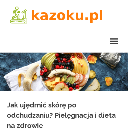
Skip
kaz
to
content
Jak ujędrnić skórę po
odchudzaniu? Pielęgnacja i dieta
na zdrowie