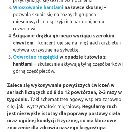
przyczyniając się do ich wzmocnienia.
Wiosłowanie hantlami
na ławce skośnej
–
pozwala skupić się na różnych grupach
mięśniowych, co sprzyja ich harmonijnemu
rozwojowi.
Ściąganie drążka górnego wyciągu szerokim
chwytem
– koncentruje się na mięśniach grzbietu i
wpływa korzystnie na sylwetkę.
Odwrotne rozpiętki
w opadzie tułowia z
hantlami
– skutecznie aktywują tylną część barków i
górną część pleców.
Zaleca się wykonywanie powyższych ćwiczeń w
seriach liczących od 8 do 12 powtórzeń, 2-3 razy w
tygodniu.
Taki schemat treningowy wspiera zarówno
siłę, jak i wytrzymałość mięśniową.
Regularny ruch
jest niezwykle istotny dla poprawy postawy ciała
oraz ogólnej kondycji fizycznej, co ma kluczowe
znaczenie dla zdrowia naszego kręgosłupa.