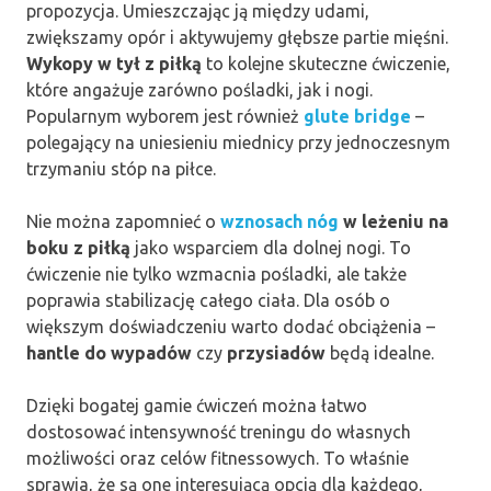
propozycja. Umieszczając ją między udami,
zwiększamy opór i aktywujemy głębsze partie mięśni.
Wykopy w tył z piłką
to kolejne skuteczne ćwiczenie,
które angażuje zarówno pośladki, jak i nogi.
Popularnym wyborem jest również
glute bridge
–
polegający na uniesieniu miednicy przy jednoczesnym
trzymaniu stóp na piłce.
Nie można zapomnieć o
wznosach nóg
w leżeniu na
boku z piłką
jako wsparciem dla dolnej nogi. To
ćwiczenie nie tylko wzmacnia pośladki, ale także
poprawia stabilizację całego ciała. Dla osób o
większym doświadczeniu warto dodać obciążenia –
hantle do wypadów
czy
przysiadów
będą idealne.
Dzięki bogatej gamie ćwiczeń można łatwo
dostosować intensywność treningu do własnych
możliwości oraz celów fitnessowych. To właśnie
sprawia, że są one interesującą opcją dla każdego,