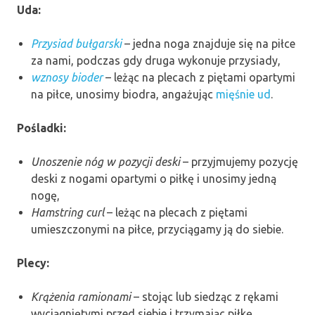
Uda:
Przysiad bułgarski
– jedna noga znajduje się na piłce
za nami, podczas gdy druga wykonuje przysiady,
wznosy bioder
– leżąc na plecach z piętami opartymi
na piłce, unosimy biodra, angażując
mięśnie ud
.
Pośladki:
Unoszenie nóg w pozycji deski
– przyjmujemy pozycję
deski z nogami opartymi o piłkę i unosimy jedną
nogę,
Hamstring curl
– leżąc na plecach z piętami
umieszczonymi na piłce, przyciągamy ją do siebie.
Plecy:
Krążenia ramionami
– stojąc lub siedząc z rękami
wyciągniętymi przed siebie i trzymając piłkę,