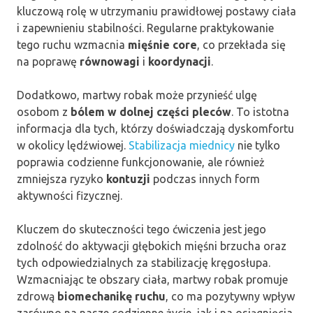
kluczową rolę w utrzymaniu prawidłowej postawy ciała
i zapewnieniu stabilności. Regularne praktykowanie
tego ruchu wzmacnia
mięśnie core
, co przekłada się
na poprawę
równowagi
i
koordynacji
.
Dodatkowo, martwy robak może przynieść ulgę
osobom z
bólem w dolnej części pleców
. To istotna
informacja dla tych, którzy doświadczają dyskomfortu
w okolicy lędźwiowej.
Stabilizacja miednicy
nie tylko
poprawia codzienne funkcjonowanie, ale również
zmniejsza ryzyko
kontuzji
podczas innych form
aktywności fizycznej.
Kluczem do skuteczności tego ćwiczenia jest jego
zdolność do aktywacji głębokich mięśni brzucha oraz
tych odpowiedzialnych za stabilizację kręgosłupa.
Wzmacniając te obszary ciała, martwy robak promuje
zdrową
biomechanikę ruchu
, co ma pozytywny wpływ