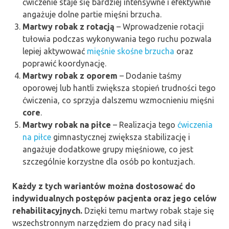
ćwiczenie staje się bardziej intensywne i efektywnie
angażuje dolne partie mięśni brzucha.
Martwy robak z rotacją
– Wprowadzenie rotacji
tułowia podczas wykonywania tego ruchu pozwala
lepiej aktywować
mięśnie skośne brzucha
oraz
poprawić koordynację.
Martwy robak z oporem
– Dodanie taśmy
oporowej lub hantli zwiększa stopień trudności tego
ćwiczenia, co sprzyja dalszemu wzmocnieniu mięśni
core
.
Martwy robak na piłce
– Realizacja tego
ćwiczenia
na piłce
gimnastycznej zwiększa stabilizację i
angażuje dodatkowe grupy mięśniowe, co jest
szczególnie korzystne dla osób po kontuzjach.
Każdy z tych wariantów można dostosować do
indywidualnych postępów pacjenta oraz jego celów
rehabilitacyjnych.
Dzięki temu martwy robak staje się
wszechstronnym narzędziem do pracy nad siłą i