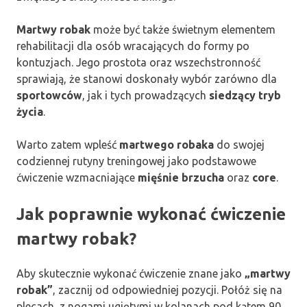
Martwy robak
może być także świetnym elementem
rehabilitacji dla osób wracających do formy po
kontuzjach. Jego prostota oraz wszechstronność
sprawiają, że stanowi doskonały wybór zarówno dla
sportowców
, jak i tych prowadzących
siedzący tryb
życia
.
Warto zatem wpleść
martwego robaka
do swojej
codziennej rutyny treningowej jako podstawowe
ćwiczenie wzmacniające
mięśnie brzucha
oraz
core
.
Jak poprawnie wykonać ćwiczenie
martwy robak?
Aby skutecznie wykonać ćwiczenie znane jako
„martwy
robak”
, zacznij od odpowiedniej pozycji. Połóż się na
plecach, z nogami ugiętymi w kolanach pod kątem 90