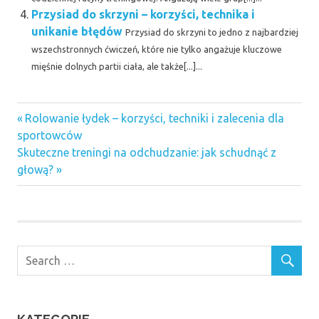
Przysiad do skrzyni – korzyści, technika i
unikanie błędów
Przysiad do skrzyni to jedno z najbardziej
wszechstronnych ćwiczeń, które nie tylko angażuje kluczowe
mięśnie dolnych partii ciała, ale także[...]...
Previous
Nawigacja
Rolowanie łydek – korzyści, techniki i zalecenia dla
Post:
sportowców
wpisu
Next
Skuteczne treningi na odchudzanie: jak schudnąć z
Post:
głową?