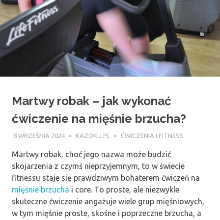
Martwy robak – jak wykonać
ćwiczenie na mięśnie brzucha?
8 WRZEŚNIA 2024
KAZOKU.PL
ĆWICZENIA I FITNESS
Martwy robak, choć jego nazwa może budzić
skojarzenia z czymś nieprzyjemnym, to w świecie
fitnessu staje się prawdziwym bohaterem ćwiczeń na
mięśnie brzucha
i core. To proste, ale niezwykle
skuteczne ćwiczenie angażuje wiele grup mięśniowych,
w tym mięśnie proste, skośne i poprzeczne brzucha, a