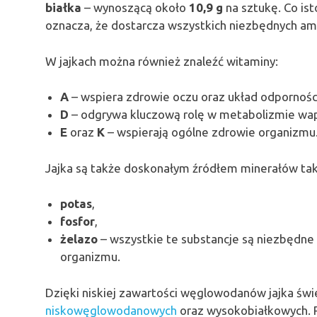
białka
– wynoszącą około
10,9 g
na sztukę. Co ist
oznacza, że dostarcza wszystkich niezbędnych a
W jajkach można również znaleźć witaminy:
A
– wspiera zdrowie oczu oraz układ odpornośc
D
– odgrywa kluczową rolę w metabolizmie wapn
E
oraz
K
– wspierają ogólne zdrowie organizmu
Jajka są także doskonałym źródłem minerałów taki
potas
,
fosfor
,
żelazo
– wszystkie te substancje są niezbędn
organizmu.
Dzięki niskiej zawartości węglowodanów jajka świ
niskowęglowodanowych
oraz wysokobiałkowych. R