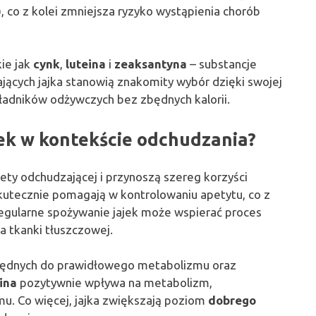
), co z kolei zmniejsza ryzyko wystąpienia chorób
kie jak
cynk
,
luteina
i
zeaksantyna
– substancje
jących jajka stanowią znakomity wybór dzięki swojej
kładników odżywczych bez zbędnych kalorii.
jek w kontekście odchudzania?
ty odchudzającej i przynoszą szereg korzyści
utecznie pomagają w kontrolowaniu apetytu, co z
Regularne spożywanie jajek może wspierać proces
a tkanki tłuszczowej.
ędnych do prawidłowego metabolizmu oraz
ina
pozytywnie wpływa na metabolizm,
u. Co więcej, jajka zwiększają poziom
dobrego