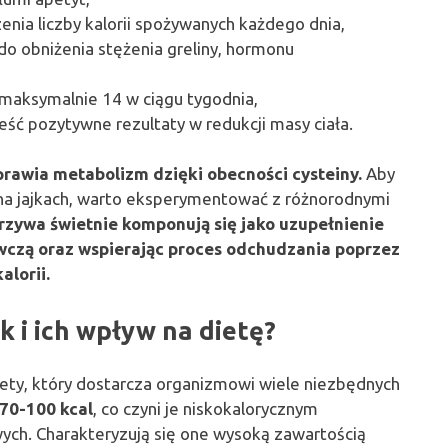
enia liczby kalorii spożywanych każdego dnia,
o obniżenia stężenia greliny, hormonu
b maksymalnie 14 w ciągu tygodnia,
ść pozytywne rezultaty w redukcji masy ciała.
oprawia metabolizm dzięki obecności cysteiny.
Aby
 na jajkach, warto eksperymentować z różnorodnymi
zywa świetnie komponują się jako uzupełnienie
ywczą oraz wspierając proces odchudzania poprzez
alorii.
k i ich wpływ na dietę?
iety, który dostarcza organizmowi wiele niezbędnych
70-100 kcal
, co czyni je niskokalorycznym
ch. Charakteryzują się one wysoką zawartością