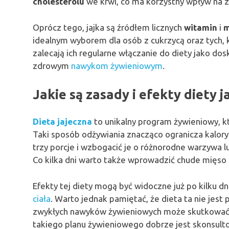
cholesterolu
we krwi, co ma korzystny wpływ na z
Oprócz tego, jajka są źródłem licznych
witamin
i
m
idealnym wyborem dla osób z cukrzycą oraz tych, 
zalecają ich regularne włączanie do diety jako do
zdrowym
nawykom żywieniowym
.
Jakie są zasady i efekty diety j
Dieta jajeczna
to unikalny program żywieniowy, k
Taki sposób odżywiania znacząco ogranicza kaloryc
trzy porcje i wzbogacić je o różnorodne warzywa 
Co kilka dni warto także wprowadzić chude mięso 
Efekty tej diety mogą być widoczne już po kilku d
ciała
. Warto jednak pamiętać, że dieta ta nie jest
zwykłych nawyków żywieniowych może skutkować 
takiego planu żywieniowego dobrze jest skonsult