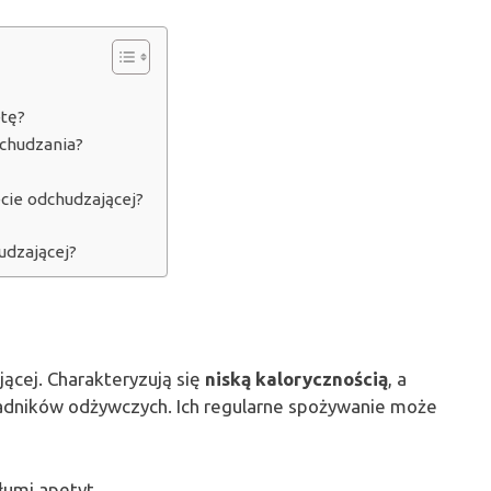
etę?
dchudzania?
ecie odchudzającej?
udzającej?
ącej. Charakteryzują się
niską kalorycznością
, a
adników odżywczych. Ich regularne spożywanie może
łumi apetyt,