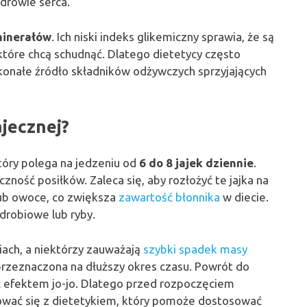
drowie serca.
inerałów
. Ich niski indeks glikemiczny sprawia, że są
które chcą schudnąć. Dlatego dietetycy często
skonałe źródło składników odżywczych sprzyjających
ajecznej?
tóry polega na jedzeniu od
6 do 8 jajek dziennie
.
zność posiłków. Zaleca się, aby rozłożyć te jajka na
lub owoce, co zwiększa
zawartość błonnika
w diecie.
drobiowe lub ryby.
niach, a niektórzy zauważają
szybki spadek masy
 przeznaczona na dłuższy okres czasu. Powrót do
efektem jo-jo. Dlatego przed rozpoczęciem
ować się z dietetykiem, który pomoże dostosować