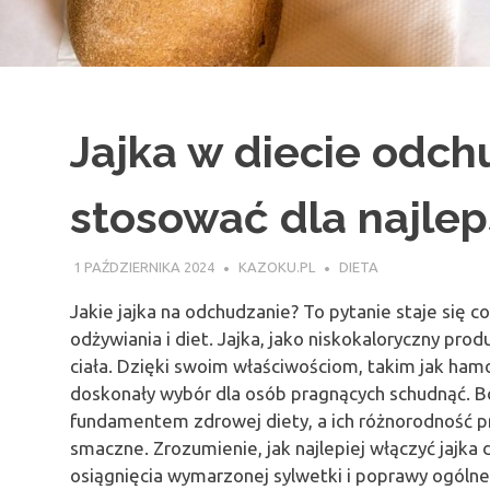
Jajka w diecie odchu
stosować dla najle
1 PAŹDZIERNIKA 2024
KAZOKU.PL
DIETA
Jakie jajka na odchudzanie? To pytanie staje się 
odżywiania i diet. Jajka, jako niskokaloryczny pro
ciała. Dzięki swoim właściwościom, takim jak ham
doskonały wybór dla osób pragnących schudnąć. Bo
fundamentem zdrowej diety, a ich różnorodność pr
smaczne. Zrozumienie, jak najlepiej włączyć jajka
osiągnięcia wymarzonej sylwetki i poprawy ogóln