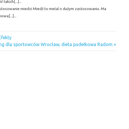
akich[...]...
stosowanie miedzi Miedź to metal o dużym zastosowaniu. Ma
wa[...]...
Efekty
ing dla sportowców Wrocław, dieta pudełkowa Radom