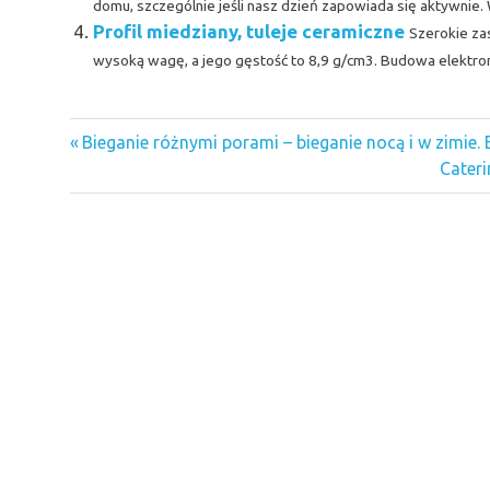
domu, szczególnie jeśli nasz dzień zapowiada się aktywnie. W t
Profil miedziany, tuleje ceramiczne
Szerokie za
wysoką wagę, a jego gęstość to 8,9 g/cm3. Budowa elektrono
dieta
Previous
Nawigacja
Bieganie różnymi porami – bieganie nocą i w zimie. 
Post:
Next
Cater
wpisu
Post: