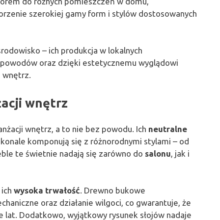
wyborem do różnych pomieszczeń w domu,
orzenie szerokiej gamy form i stylów dostosowanych
rodowisko – ich produkcja w lokalnych
h powodów oraz dzięki estetycznemu wyglądowi
i wnętrz.
acji wnętrz
anżacji wnętrz, a to nie bez powodu. Ich
neutralne
skonale komponują się z różnorodnymi stylami – od
le te świetnie nadają się zarówno do
salonu
, jak i
 ich
wysoka trwałość
. Drewno bukowe
haniczne oraz działanie wilgoci, co gwarantuje, że
e lat. Dodatkowo, wyjątkowy rysunek słojów nadaje