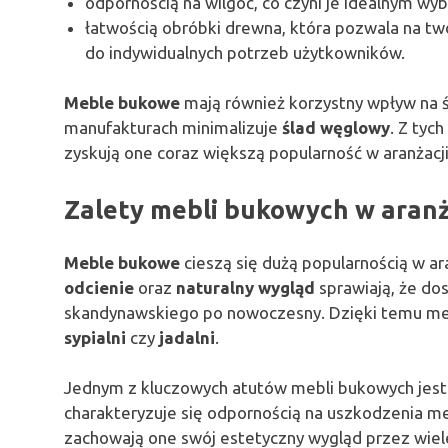
odpornością na wilgoć, co czyni je idealnym 
łatwością obróbki drewna, która pozwala na tw
do indywidualnych potrzeb użytkowników.
Meble bukowe
mają również korzystny wpływ na ś
manufakturach minimalizuje
ślad węglowy
. Z tyc
zyskują one coraz większą popularność w aranżacj
Zalety mebli bukowych w aranż
Meble bukowe
cieszą się dużą popularnością w ar
odcienie
oraz
naturalny wygląd
sprawiają, że do
skandynawskiego po nowoczesny. Dzięki temu meb
sypialni
czy
jadalni
.
Jednym z kluczowych atutów mebli bukowych jest
charakteryzuje się odpornością na uszkodzenia mec
zachowają one swój estetyczny wygląd przez wiel