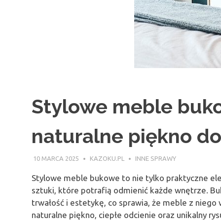
Stylowe meble buko
naturalne piękno d
10 MARCA 2025
KAZOKU.PL
INNE SPRAWY
Stylowe meble bukowe to nie tylko praktyczne el
sztuki, które potrafią odmienić każde wnętrze. Buk
trwałość i estetykę, co sprawia, że meble z nieg
naturalne piękno, ciepłe odcienie oraz unikalny ry