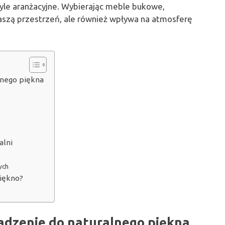
style aranżacyjne. Wybierając meble bukowe,
aszą przestrzeń, ale również wpływa na atmosferę
nego piękna
alni
ych
iękno?
dzenie do naturalnego piękna