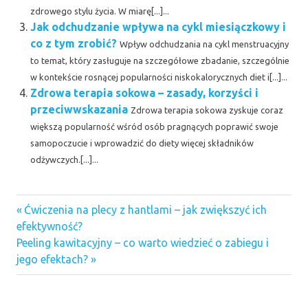
zdrowego stylu życia. W miarę[...]...
Jak odchudzanie wpływa na cykl miesiączkowy i
co z tym zrobić?
Wpływ odchudzania na cykl menstruacyjny
to temat, który zasługuje na szczegółowe zbadanie, szczególnie
w kontekście rosnącej popularności niskokalorycznych diet i[...]...
Zdrowa terapia sokowa – zasady, korzyści i
przeciwwskazania
Zdrowa terapia sokowa zyskuje coraz
większą popularność wśród osób pragnących poprawić swoje
samopoczucie i wprowadzić do diety więcej składników
odżywczych.[...]...
Previous
Nawigacja
Ćwiczenia na plecy z hantlami – jak zwiększyć ich
Post:
efektywność?
wpisu
Next
Peeling kawitacyjny – co warto wiedzieć o zabiegu i
Post:
jego efektach?