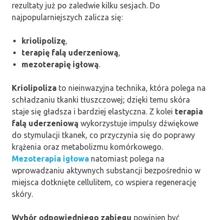
rezultaty już po zaledwie kilku sesjach. Do
najpopularniejszych zalicza się:
kriolipolizę
,
terapię falą uderzeniową
,
mezoterapię igłową
.
Kriolipoliza
to nieinwazyjna technika, która polega na
schładzaniu tkanki tłuszczowej; dzięki temu skóra
staje się gładsza i bardziej elastyczna. Z kolei
terapia
falą uderzeniową
wykorzystuje impulsy dźwiękowe
do stymulacji tkanek, co przyczynia się do poprawy
krążenia oraz metabolizmu komórkowego.
Mezoterapia igłowa
natomiast polega na
wprowadzaniu aktywnych substancji bezpośrednio w
miejsca dotknięte cellulitem, co wspiera regenerację
skóry.
Wybór odpowiedniego zabiegu
powinien być