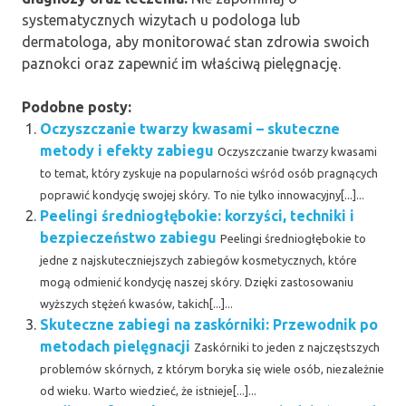
systematycznych wizytach u podologa lub
dermatologa, aby monitorować stan zdrowia swoich
paznokci oraz zapewnić im właściwą pielęgnację.
Podobne posty:
Oczyszczanie twarzy kwasami – skuteczne
metody i efekty zabiegu
Oczyszczanie twarzy kwasami
to temat, który zyskuje na popularności wśród osób pragnących
poprawić kondycję swojej skóry. To nie tylko innowacyjny[...]...
Peelingi średniogłębokie: korzyści, techniki i
bezpieczeństwo zabiegu
Peelingi średniogłębokie to
jedne z najskuteczniejszych zabiegów kosmetycznych, które
mogą odmienić kondycję naszej skóry. Dzięki zastosowaniu
wyższych stężeń kwasów, takich[...]...
Skuteczne zabiegi na zaskórniki: Przewodnik po
metodach pielęgnacji
Zaskórniki to jeden z najczęstszych
problemów skórnych, z którym boryka się wiele osób, niezależnie
od wieku. Warto wiedzieć, że istnieje[...]...