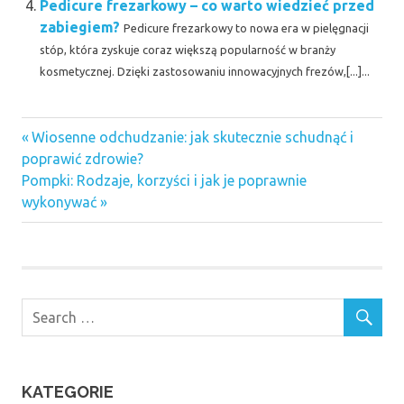
Pedicure frezarkowy – co warto wiedzieć przed
zabiegiem?
Pedicure frezarkowy to nowa era w pielęgnacji
stóp, która zyskuje coraz większą popularność w branży
kosmetycznej. Dzięki zastosowaniu innowacyjnych frezów,[...]...
Previous
Nawigacja
Wiosenne odchudzanie: jak skutecznie schudnąć i
Post:
poprawić zdrowie?
wpisu
Next
Pompki: Rodzaje, korzyści i jak je poprawnie
Post:
wykonywać
KATEGORIE