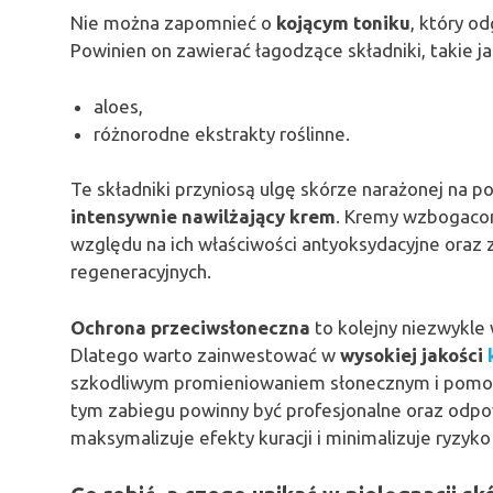
Nie można zapomnieć o
kojącym toniku
, który o
Powinien on zawierać łagodzące składniki, takie ja
aloes,
różnorodne ekstrakty roślinne.
Te składniki przyniosą ulgę skórze narażonej na p
intensywnie nawilżający krem
. Kremy wzbogac
względu na ich właściwości antyoksydacyjne oraz
regeneracyjnych.
Ochrona przeciwsłoneczna
to kolejny niezwykle 
Dlatego warto zainwestować w
wysokiej jakości
szkodliwym promieniowaniem słonecznym i pomoż
tym zabiegu powinny być profesjonalne oraz odpow
maksymalizuje efekty kuracji i minimalizuje ryzyk