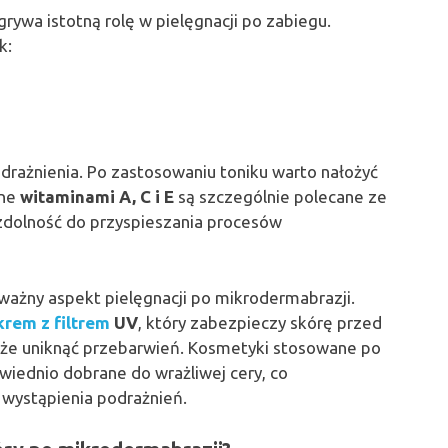
dgrywa istotną rolę w pielęgnacji po zabiegu.
k:
odrażnienia. Po zastosowaniu toniku warto nałożyć
one
witaminami A, C i E
są szczególnie polecane ze
 zdolność do przyspieszania procesów
ważny aspekt pielęgnacji po mikrodermabrazji.
krem z filtrem
UV
, który zabezpieczy skórę przed
e uniknąć przebarwień. Kosmetyki stosowane po
iednio dobrane do wrażliwej cery, co
o wystąpienia podrażnień.