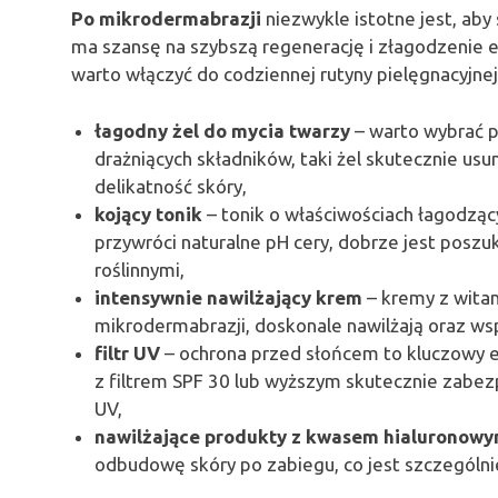
Po mikrodermabrazji
niezwykle istotne jest, aby
ma szansę na szybszą regenerację i złagodzenie e
warto włączyć do codziennej rutyny pielęgnacyjnej
łagodny żel do mycia twarzy
– warto wybrać p
drażniących składników, taki żel skutecznie usu
delikatność skóry,
kojący tonik
– tonik o właściwościach łagodzą
przywróci naturalne pH cery, dobrze jest pos
roślinnymi,
intensywnie nawilżający krem
– kremy z witam
mikrodermabrazji, doskonale nawilżają oraz wsp
filtr UV
– ochrona przed słońcem to kluczowy e
z filtrem SPF 30 lub wyższym skutecznie zabe
UV,
nawilżające produkty z kwasem hialuronow
odbudowę skóry po zabiegu, co jest szczególni