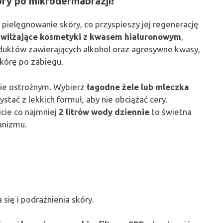
kóry po mikrodermabrazji?
pielęgnowanie skóry, co przyspieszy jej regenerację
wilżające kosmetyki z kwasem hialuronowym
,
oduktów zawierających alkohol oraz agresywne kwasy,
skórę po zabiegu.
ie ostrożnym. Wybierz
łagodne żele lub mleczka
rzystać z lekkich formuł, aby nie obciążać cery.
cie co najmniej
2 litrów wody dziennie
to świetna
anizmu.
ię i podrażnienia skóry.