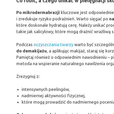
Co robić, a czego unikać w pielęgnacji s
Po mikrodermabrazji
kluczowe jest odpowiednie 
i zredukuje ryzyko podrażnień. Warto sięgać po
na
które doskonale hydratują cerę. Należy unikać pr
takie jak salicylowy, które mogą drażnić wrażliwą 
Podczas
oczyszczania twarzy
warto być szczególn
do demakijażu
, a aplikując makijaż, staraj się ko
Pamiętaj również o odpowiednim nawodnieniu – pi
metoda na wspieranie naturalnego nawilżenia org
Zrezygnuj z:
intensywnych peelingów,
nadmiernej aktywności fizycznej,
które mogą prowadzić do nadmiernego pocenia s