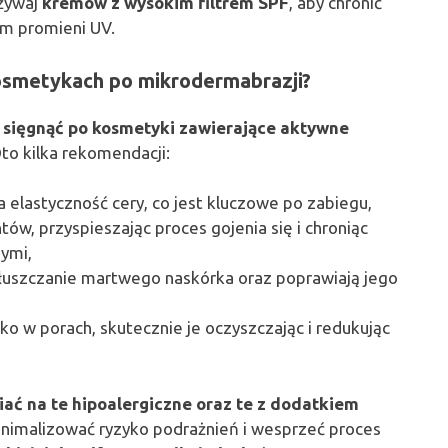
używaj
kremów z wysokim filtrem SPF
, aby chronić
em promieni UV.
kosmetykach po mikrodermabrazji?
 sięgnąć po kosmetyki zawierające aktywne
to kilka rekomendacji:
a elastyczność cery, co jest kluczowe po zabiegu,
tów, przyspieszając proces gojenia się i chroniąc
ymi,
łuszczanie martwego naskórka oraz poprawiają jego
ko w porach, skutecznie je oczyszczając i redukując
iać na te hipoalergiczne oraz te z dodatkiem
imalizować ryzyko podrażnień i wesprzeć proces