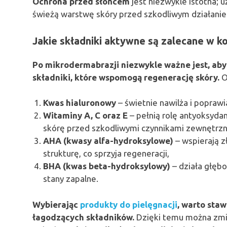
Ochrona przed słońcem
jest niezwykle istotna; 
świeżą warstwę skóry przed szkodliwym działani
Jakie składniki aktywne są zalecane w 
Po mikrodermabrazji niezwykle ważne jest, aby
składniki, które wspomogą regenerację skóry.
O
Kwas hialuronowy
– świetnie nawilża i poprawi
Witaminy A, C oraz E
– pełnią rolę antyoksydan
skórę przed szkodliwymi czynnikami zewnętrzn
AHA (kwasy alfa-hydroksylowe)
– wspierają z
strukturę, co sprzyja regeneracji,
BHA (kwas beta-hydroksylowy)
– działa głębo
stany zapalne.
Wybierając
produkty do pielęgnacji
, warto staw
łagodzących składników.
Dzięki temu można zmin