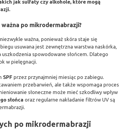
akich jak sulfaty czy alkohole, które mogą
zji.
 ważna po mikrodermabrazji?
niezwykle ważna, ponieważ skóra staje się
abiegu usuwana jest zewnętrzna warstwa naskórka,
 na uszkodzenia spowodowane słońcem. Dlatego
k w pielęgnacji.
im
SPF
przez przynajmniej miesiąc po zabiegu.
stawaniem przebarwień, ale także wspomaga proces
omieniowanie słoneczne może mieć szkodliwy wpływ
go słońca
oraz regularne nakładanie filtrów UV są
ermabrazji.
ych po mikrodermabrazji