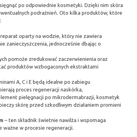
 sięgnąć po odpowiednie kosmetyki. Dzięki nim skóra
wentualnych podrażnień. Oto kilka produktów, które
:
reparat oparty na wodzie, który nie zawiera
nie zanieczyszczenia, jednocześnie dbając o
cych pomoże zredukować zaczerwienienia oraz
zukać produktów wzbogaconych ekstraktami
inami A, C i E będą idealne po zabiegu
ierają proces regeneracji naskórka,
lement pielęgnacji po mikrodermabrazji, kosmetyk
zpieczy skórę przed szkodliwym działaniem promieni
ym
– ten składnik świetnie nawilża i wspomaga
e ważne w procesie regeneracji.