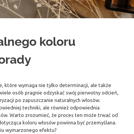
alnego koloru
orady
 które wymaga nie tylko determinacji, ale także
 wiele osób pragnie odzyskać swój pierwotny odcień,
yzacji po zapuszczanie naturalnych włosów.
owiedniej techniki, ale również odpowiednia
osów. Warto zrozumieć, że proces ten może trwać od
a dotycząca koloru włosów powinna być przemyślana.
ciu wymarzonego efektu?