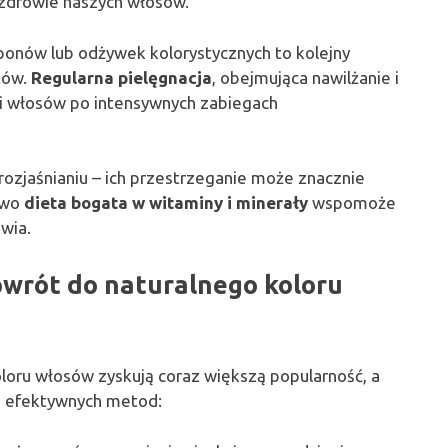
 zdrowie naszych włosów.
nów lub odżywek kolorystycznych to kolejny
tów.
Regularna pielęgnacja
, obejmująca nawilżanie i
ji włosów po intensywnych zabiegach
rozjaśnianiu – ich przestrzeganie może znacznie
owo
dieta bogata w witaminy i minerały
wspomoże
wia.
wrót do naturalnego koloru
oru włosów zyskują coraz większą popularność, a
ka efektywnych metod: