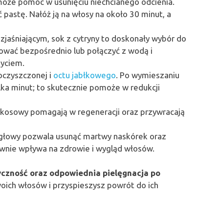
oże pomóc w usunięciu niechcianego odcienia.
pastę. Nałóż ją na włosy na około 30 minut, a
jaśniającym, sok z cytryny to doskonały wybór do
ować bezpośrednio lub połączyć z wodą i
myciem.
 oczyszczonej i
octu jabłkowego
. Po wymieszaniu
lka minut; to skutecznie pomoże w redukcji
kokosowy pomagają w regeneracji oraz przywracają
y głowy pozwala usunąć martwy naskórek oraz
tywnie wpływa na zdrowie i wygląd włosów.
yczność oraz odpowiednia pielęgnacja po
ich włosów i przyspieszysz powrót do ich