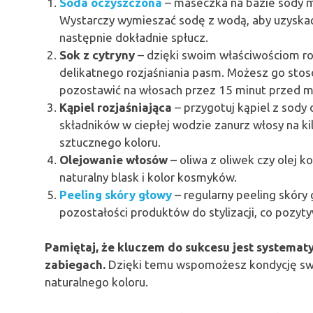
Soda oczyszczona
– maseczka na bazie sody m
Wystarczy wymieszać sodę z wodą, aby uzyskać 
następnie dokładnie spłucz.
Sok z cytryny
– dzięki swoim właściwościom roz
delikatnego rozjaśniania pasm. Możesz go stos
pozostawić na włosach przez 15 minut przed 
Kąpiel rozjaśniająca
– przygotuj kąpiel z sody
składników w ciepłej wodzie zanurz włosy na ki
sztucznego koloru.
Olejowanie włosów
– oliwa z oliwek czy olej 
naturalny blask i kolor kosmyków.
Peeling skóry głowy
– regularny peeling skór
pozostałości produktów do stylizacji, co pozy
Pamiętaj, że kluczem do sukcesu jest systemat
zabiegach.
Dzięki temu wspomożesz kondycję swo
naturalnego koloru.