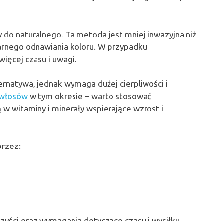
y do naturalnego. Ta metoda jest mniej inwazyjna niż
ularnego odnawiania koloru. W przypadku
ięcej czasu i uwagi.
ternatywa, jednak wymaga dużej cierpliwości i
 włosów
w tym okresie – warto stosować
w witaminy i minerały wspierające wzrost i
przez:
zyści oraz wymagania dotyczące czasu i wysiłku.