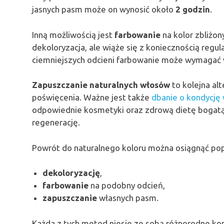
jasnych pasm może on wynosić około
2 godzin
.
Inną możliwością jest
farbowanie
na kolor zbliżon
dekoloryzacja, ale wiąże się z koniecznością reg
ciemniejszych odcieni farbowanie może wymagać w
Zapuszczanie naturalnych włosów
to kolejna al
poświęcenia. Ważne jest także
dbanie o kondycję
odpowiednie kosmetyki oraz zdrową dietę bogatą 
regenerację.
Powrót do naturalnego koloru można osiągnąć po
dekoloryzację
,
farbowanie
na podobny odcień,
zapuszczanie
własnych pasm.
Każda z tych metod niesie ze sobą różnorodne kor