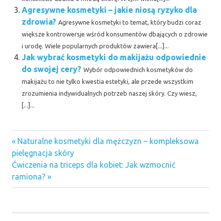
Agresywne kosmetyki – jakie niosą ryzyko dla
zdrowia?
Agresywne kosmetyki to temat, który budzi coraz
większe kontrowersje wśród konsumentów dbających o zdrowie
i urodę. Wiele popularnych produktów zawiera[...]...
Jak wybrać kosmetyki do makijażu odpowiednie
do swojej cery?
Wybór odpowiednich kosmetyków do
makijażu to nie tylko kwestia estetyki, ale przede wszystkim
zrozumienia indywidualnych potrzeb naszej skóry. Czy wiesz,
[...]...
Previous
Nawigacja
Naturalne kosmetyki dla mężczyzn – kompleksowa
Post:
pielęgnacja skóry
wpisu
Next
Ćwiczenia na triceps dla kobiet: Jak wzmocnić
Post:
ramiona?