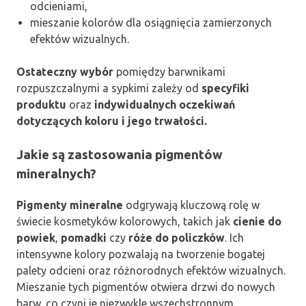
odcieniami,
mieszanie kolorów dla osiągnięcia zamierzonych
efektów wizualnych.
Ostateczny wybór
pomiędzy barwnikami
rozpuszczalnymi a sypkimi zależy od
specyfiki
produktu
oraz
indywidualnych oczekiwań
dotyczących koloru i jego trwałości.
Jakie są zastosowania pigmentów
mineralnych?
Pigmenty mineralne
odgrywają kluczową rolę w
świecie kosmetyków kolorowych, takich jak
cienie do
powiek
,
pomadki
czy
róże do policzków
. Ich
intensywne kolory pozwalają na tworzenie bogatej
palety odcieni oraz różnorodnych efektów wizualnych.
Mieszanie tych pigmentów otwiera drzwi do nowych
barw, co czyni je niezwykle wszechstronnym