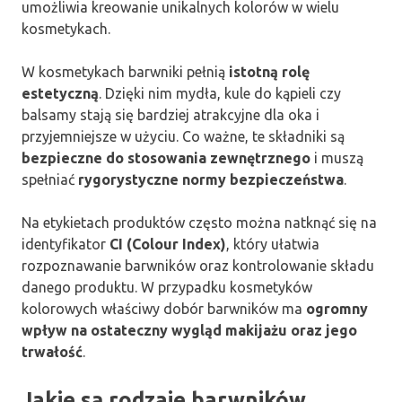
umożliwia kreowanie unikalnych kolorów w wielu
kosmetykach.
W kosmetykach barwniki pełnią
istotną rolę
estetyczną
. Dzięki nim mydła, kule do kąpieli czy
balsamy stają się bardziej atrakcyjne dla oka i
przyjemniejsze w użyciu. Co ważne, te składniki są
bezpieczne do stosowania zewnętrznego
i muszą
spełniać
rygorystyczne normy bezpieczeństwa
.
Na etykietach produktów często można natknąć się na
identyfikator
CI (Colour Index)
, który ułatwia
rozpoznawanie barwników oraz kontrolowanie składu
danego produktu. W przypadku kosmetyków
kolorowych właściwy dobór barwników ma
ogromny
wpływ na ostateczny wygląd makijażu oraz jego
trwałość
.
Jakie są rodzaje barwników