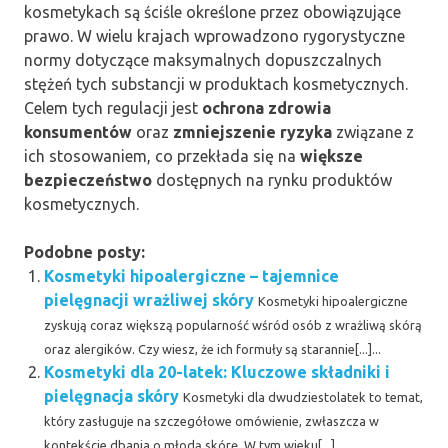
kosmetykach są ściśle określone przez obowiązujące
prawo. W wielu krajach wprowadzono rygorystyczne
normy dotyczące maksymalnych dopuszczalnych
stężeń tych substancji w produktach kosmetycznych.
Celem tych regulacji jest
ochrona zdrowia
konsumentów
oraz
zmniejszenie ryzyka
związane z
ich stosowaniem, co przekłada się na
większe
bezpieczeństwo
dostępnych na rynku produktów
kosmetycznych.
Podobne posty:
Kosmetyki hipoalergiczne – tajemnice
pielęgnacji wrażliwej skóry
Kosmetyki hipoalergiczne
zyskują coraz większą popularność wśród osób z wrażliwą skórą
oraz alergików. Czy wiesz, że ich formuły są starannie[...]...
Kosmetyki dla 20-latek: Kluczowe składniki i
pielęgnacja skóry
Kosmetyki dla dwudziestolatek to temat,
który zasługuje na szczegółowe omówienie, zwłaszcza w
kontekście dbania o młodą skórę. W tym wieku[...]...