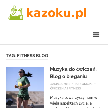
Skip
kaz
to
content
TAG:
FITNESS BLOG
Muzyka do ćwiczeń.
Blog o bieganiu
30 MAJA 2018
KAZOKU.PL
ĆWICZENIA I FITNESS
Muzyka towarzyszy nam w
wielu aspektach życia, a