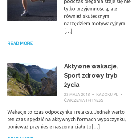
podczas biegania staje się nie
tylko przyjemnością, ale
również skutecznym
narzędziem motywacyjnym.
[…]
READ MORE
Aktywne wakacje.
Sport zdrowy tryb
życia
22 MAJA 2018
KAZOKU.PL
ĆWICZENIA I FITNESS
Wakacje to czas odpoczynku i relaksu. Jednak warto
ten czas spędzić na aktywnych formach wypoczynku,
ponieważ przyniesie naszemu ciału to[…]