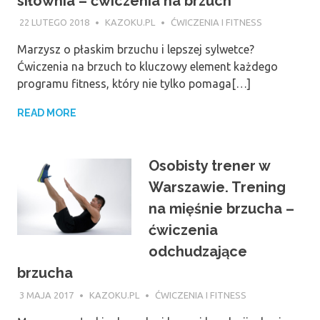
siłownia – ćwiczenia na brzuch
22 LUTEGO 2018
KAZOKU.PL
ĆWICZENIA I FITNESS
Marzysz o płaskim brzuchu i lepszej sylwetce?
Ćwiczenia na brzuch to kluczowy element każdego
programu fitness, który nie tylko pomaga[…]
READ MORE
Osobisty trener w
Warszawie. Trening
na mięśnie brzucha –
ćwiczenia
odchudzające
brzucha
3 MAJA 2017
KAZOKU.PL
ĆWICZENIA I FITNESS