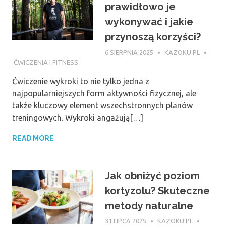
prawidłowo je
wykonywać i jakie
przynoszą korzyści?
6 SIERPNIA 2025
KAZOKU.PL
ĆWICZENIA I FITNESS
Ćwiczenie wykroki to nie tylko jedna z
najpopularniejszych form aktywności fizycznej, ale
także kluczowy element wszechstronnych planów
treningowych. Wykroki angażują[…]
READ MORE
Jak obniżyć poziom
kortyzolu? Skuteczne
metody naturalne
31 LIPCA 2025
KAZOKU.PL