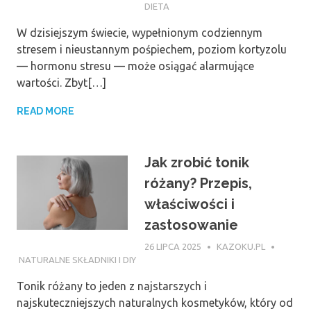
DIETA
W dzisiejszym świecie, wypełnionym codziennym
stresem i nieustannym pośpiechem, poziom kortyzolu
— hormonu stresu — może osiągać alarmujące
wartości. Zbyt[…]
READ MORE
Jak zrobić tonik
różany? Przepis,
właściwości i
zastosowanie
26 LIPCA 2025
KAZOKU.PL
NATURALNE SKŁADNIKI I DIY
Tonik różany to jeden z najstarszych i
najskuteczniejszych naturalnych kosmetyków, który od