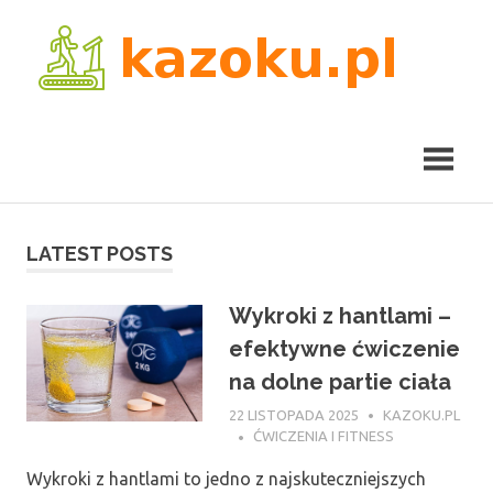
Skip
kaz
to
content
LATEST POSTS
Wykroki z hantlami –
efektywne ćwiczenie
na dolne partie ciała
22 LISTOPADA 2025
KAZOKU.PL
ĆWICZENIA I FITNESS
Wykroki z hantlami to jedno z najskuteczniejszych