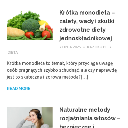
Krótka monodieta –
zalety, wady i skutki
zdrowotne diety
jednoskładnikowej
7 LIPCA 2025
KAZOKU.PL
DIETA
Krótka monodieta to temat, który przyciąga uwagę
osób pragnących szybko schudnąć, ale czy naprawdę
jest to skuteczna i zdrowa metoda?[…]
READ MORE
Naturalne metody
rozjaśniania włosów –
bezpieczne i