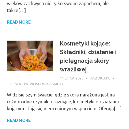
wieków zachwyca nie tylko swoim zapachem, ale
także[…]
READ MORE
Kosmetyki kojące:
Składniki, działanie i
pielęgnacja skóry
wrażliwej
11 LIPCA 2025
KAZOKU.PL
TRENDY I NOWOŚCI W KOSMETYCE
W dzisiejszym świecie, gdzie skóra narażona jest na
różnorodne czynniki drażniące, kosmetyki o działaniu
kojącym stają się nieocenionym wsparciem. Oferują[…]
READ MORE