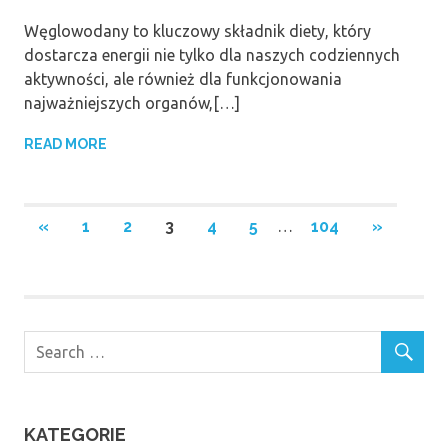
Węglowodany to kluczowy składnik diety, który
dostarcza energii nie tylko dla naszych codziennych
aktywności, ale również dla funkcjonowania
najważniejszych organów,[…]
READ MORE
Stronicowanie
PREVIOUS
NEXT
«
1
2
3
4
5
…
104
»
POSTS
POSTS
wpisów
KATEGORIE