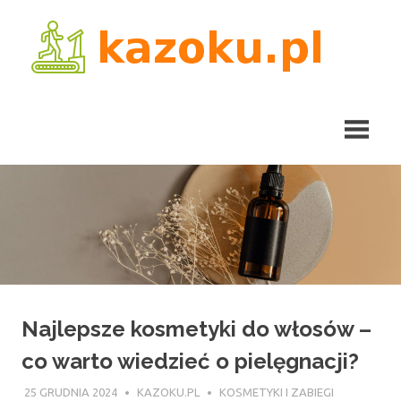
Skip
kaz
to
content
Najlepsze kosmetyki do włosów –
co warto wiedzieć o pielęgnacji?
25 GRUDNIA 2024
KAZOKU.PL
KOSMETYKI I ZABIEGI