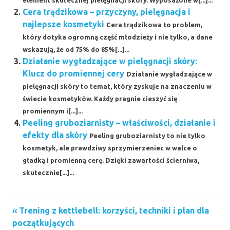
Cera trądzikowa – przyczyny, pielęgnacja i
najlepsze kosmetyki
Cera trądzikowa to problem,
który dotyka ogromną część młodzieży i nie tylko, a dane
wskazują, że od 75% do 85%[...]...
Działanie wygładzające w pielęgnacji skóry:
Klucz do promiennej cery
Działanie wygładzające w
pielęgnacji skóry to temat, który zyskuje na znaczeniu w
świecie kosmetyków. Każdy pragnie cieszyć się
promiennym i[...]...
Peeling gruboziarnisty – właściwości, działanie i
efekty dla skóry
Peeling gruboziarnisty to nie tylko
kosmetyk, ale prawdziwy sprzymierzeniec w walce o
gładką i promienną cerę. Dzięki zawartości ścierniwa,
skutecznie[...]...
Previous
Nawigacja
Trening z kettlebell: korzyści, techniki i plan dla
Post:
początkujących