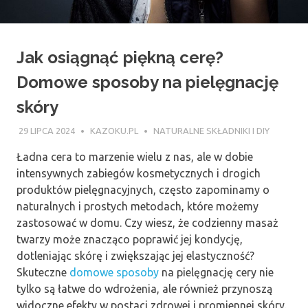
Jak osiągnąć piękną cerę?
Domowe sposoby na pielęgnację
skóry
29 LIPCA 2024
KAZOKU.PL
NATURALNE SKŁADNIKI I DIY
Ładna cera to marzenie wielu z nas, ale w dobie
intensywnych zabiegów kosmetycznych i drogich
produktów pielęgnacyjnych, często zapominamy o
naturalnych i prostych metodach, które możemy
zastosować w domu. Czy wiesz, że codzienny masaż
twarzy może znacząco poprawić jej kondycję,
dotleniając skórę i zwiększając jej elastyczność?
Skuteczne
domowe sposoby
na pielęgnację cery nie
tylko są łatwe do wdrożenia, ale również przynoszą
widoczne efekty w postaci zdrowej i promiennej skóry.