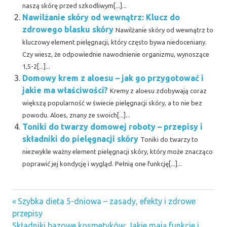
naszą skórę przed szkodliwym[...]...
Nawilżanie skóry od wewnątrz: Klucz do
zdrowego blasku skóry
Nawilżanie skóry od wewnątrz to
kluczowy element pielęgnacji, który często bywa niedoceniany.
Czy wiesz, że odpowiednie nawodnienie organizmu, wynoszące
1,5-2[...]...
Domowy krem z aloesu – jak go przygotować i
jakie ma właściwości?
Kremy z aloesu zdobywają coraz
większą popularność w świecie pielęgnacji skóry, a to nie bez
powodu. Aloes, znany ze swoich[...]...
Toniki do twarzy domowej roboty – przepisy i
składniki do pielęgnacji skóry
Toniki do twarzy to
niezwykle ważny element pielęgnacji skóry, który może znacząco
poprawić jej kondycję i wygląd. Pełnią one funkcję[...]...
Previous
Nawigacja
Szybka dieta 5-dniowa – zasady, efekty i zdrowe
Post:
przepisy
wpisu
Next
Składniki bazowe kosmetyków: Jakie mają funkcje i