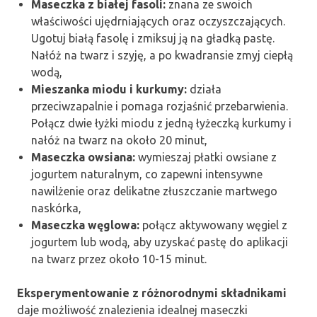
Maseczka z białej fasoli:
znana ze swoich
właściwości ujędrniających oraz oczyszczających.
Ugotuj białą fasolę i zmiksuj ją na gładką pastę.
Nałóż na twarz i szyję, a po kwadransie zmyj ciepłą
wodą,
Mieszanka miodu i kurkumy:
działa
przeciwzapalnie i pomaga rozjaśnić przebarwienia.
Połącz dwie łyżki miodu z jedną łyżeczką kurkumy i
nałóż na twarz na około 20 minut,
Maseczka owsiana:
wymieszaj płatki owsiane z
jogurtem naturalnym, co zapewni intensywne
nawilżenie oraz delikatne złuszczanie martwego
naskórka,
Maseczka węglowa:
połącz aktywowany węgiel z
jogurtem lub wodą, aby uzyskać pastę do aplikacji
na twarz przez około 10-15 minut.
Eksperymentowanie z różnorodnymi składnikami
daje możliwość znalezienia idealnej maseczki