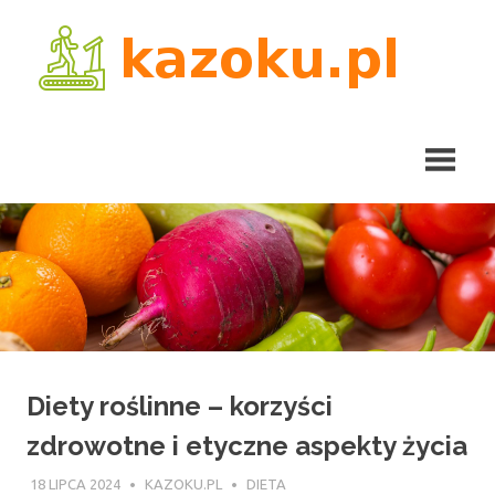
Skip
kaz
to
content
Diety roślinne – korzyści
zdrowotne i etyczne aspekty życia
18 LIPCA 2024
KAZOKU.PL
DIETA