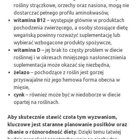
rośliny strączkowe, orzechy oraz nasiona, mogą nie
dostarczać pełnego profilu aminokwasów,
witamina B12
– występuje głównie w produktach
pochodzenia zwierzęcego, a osoby stosujące dietę
wegańską powinny rozważyć suplementację lub
wybierać wzbogacone produkty spożywcze,
witamina D
– jej brak to częsty problem w diecie
roślinnej i w okresach mniejszego nasłonecznienia
suplementacja może okazać się niezbędna,
żelazo
– pochodzące z roślin jest gorzej
przyswajalne niż jego hemowa forma obecna w
mięsie,
cynk
– również może być w niedoborze w diecie
opartej na roślinach.
Aby skutecznie stawić czoła tym wyzwaniom,
kluczowe jest staranne planowanie posiłków oraz
dbanie o różnorodność diety.
Dzięki temu łatwiej