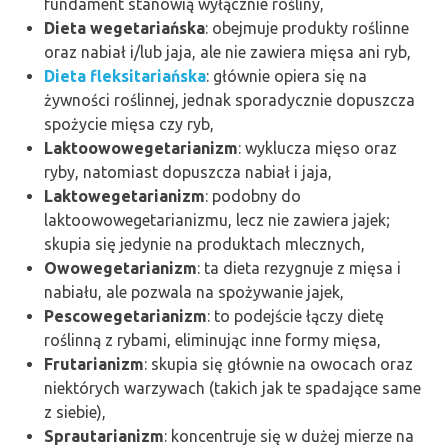
fundament stanowią wyłącznie rośliny,
Dieta wegetariańska
: obejmuje produkty roślinne
oraz nabiał i/lub jaja, ale nie zawiera mięsa ani ryb,
Dieta fleksitariańska
: głównie opiera się na
żywności roślinnej, jednak sporadycznie dopuszcza
spożycie mięsa czy ryb,
Laktoowowegetarianizm
: wyklucza mięso oraz
ryby, natomiast dopuszcza nabiał i jaja,
Laktowegetarianizm
: podobny do
laktoowowegetarianizmu, lecz nie zawiera jajek;
skupia się jedynie na produktach mlecznych,
Owowegetarianizm
: ta dieta rezygnuje z mięsa i
nabiału, ale pozwala na spożywanie jajek,
Pescowegetarianizm
: to podejście łączy dietę
roślinną z rybami, eliminując inne formy mięsa,
Frutarianizm
: skupia się głównie na owocach oraz
niektórych warzywach (takich jak te spadające same
z siebie),
Sprautarianizm
: koncentruje się w dużej mierze na