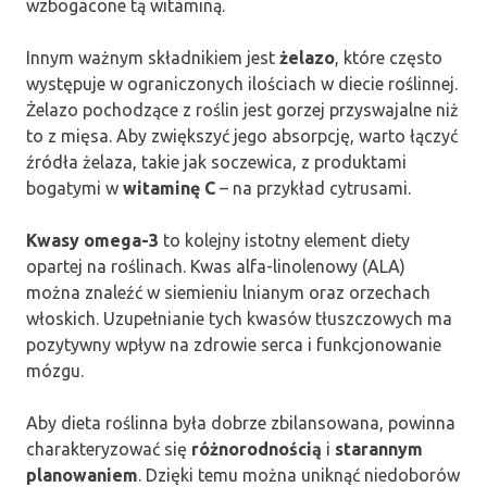
wzbogacone tą witaminą.
Innym ważnym składnikiem jest
żelazo
, które często
występuje w ograniczonych ilościach w diecie roślinnej.
Żelazo pochodzące z roślin jest gorzej przyswajalne niż
to z mięsa. Aby zwiększyć jego absorpcję, warto łączyć
źródła żelaza, takie jak soczewica, z produktami
bogatymi w
witaminę C
– na przykład cytrusami.
Kwasy omega-3
to kolejny istotny element diety
opartej na roślinach. Kwas alfa-linolenowy (ALA)
można znaleźć w siemieniu lnianym oraz orzechach
włoskich. Uzupełnianie tych kwasów tłuszczowych ma
pozytywny wpływ na zdrowie serca i funkcjonowanie
mózgu.
Aby dieta roślinna była dobrze zbilansowana, powinna
charakteryzować się
różnorodnością
i
starannym
planowaniem
. Dzięki temu można uniknąć niedoborów