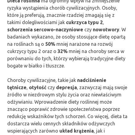
Dieta roślinna
ma ogromny wpływ na zmniejszenie
ryzyka wystąpienia chorób cywilizacyjnych. Osoby,
które ją preferują, znacznie rzadziej zmagają się z
takimi dolegliwościami jak
cukrzyca typu 2
,
schorzenia sercowo-naczyniowe
czy
nowotwory
. W
badaniach wykazano, że osoby stosujące dietę opartą
na roślinach są o
50%
mniej narażone na rozwój
cukrzycy typu 2 oraz o
32%
mniej na choroby serca w
porównaniu do tych, którzy wybierają tradycyjne diety
bogate w białko i tłuszcze.
Choroby cywilizacyjne, takie jak
nadciśnienie
tętnicze
,
otyłość
czy
depresja
, zazwyczaj mają swoje
źródło w niezdrowym stylu życia oraz niewłaściwym
odżywianiu. Wprowadzenie diety roślinnej może
znacząco poprawić zdrowie społeczeństwa poprzez
redukcję wskaźników tych schorzeń. Co więcej, dieta ta
dostarcza wielu cennych składników odżywczych
wspierających zarówno
układ krążenia
, jak i