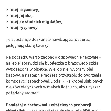
olej arganowy
,
olej jojoba
,
olej ze słodkich migdałów
,
olej rycynowy
.
Te substancje doskonale nawilżają zarost oraz
pielęgnują skórę twarzy.
Na początku warto zadbać o odpowiednie naczynie –
najlepiej sprawdzi się buteleczka z brązowego szkła
wyposażona w pipetkę. Wlej do niej wybrany olej
bazowy, a następnie możesz przystąpić do tworzenia
kompozycji zapachowej. Dodaj kilka kropel ulubionych
olejków eterycznych w małych ilościach, aby uzyskać
pożądany aromat.
Pamiętaj o zachowaniu właściwych proporcji
składników
– zazwyczaj stosuje się około
95%
oleju