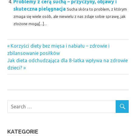
Problemy z cerą suchą – przyczyny, objawy i
skuteczna pielęgnacja
Sucha skóra to problem, z którym
zmaga się wiele osób, ale niewielu z nas zdaje sobie sprawę, jak
złożone mogą[...]...
Previous
Nawigacja
Korzyści diety bez mięsa i nabiału – zdrowie i
Post:
zbilansowanie posiłków
wpisu
Next
Jak dieta odchudzająca dla 8-latka wpływa na zdrowie
Post:
dzieci?
KATEGORIE