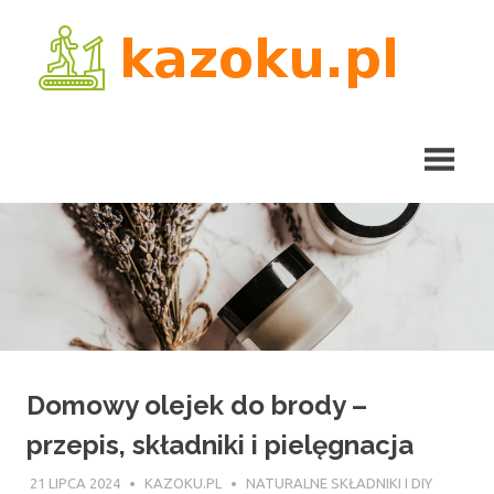
Skip
kaz
to
content
Domowy olejek do brody –
przepis, składniki i pielęgnacja
21 LIPCA 2024
KAZOKU.PL
NATURALNE SKŁADNIKI I DIY