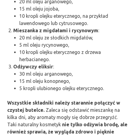
20 ml oleju arganowego,
15 ml oleju jojoba,
10 kropli olejku eterycznego, na przykład
lawendowego lub cytrusowego.
Mieszanka z migdałami i rycynowym
:
20 ml oleju ze słodkich migdałów,
5 ml oleju rycynowego,
10 kropli olejku eterycznego z drzewa
herbacianego.
Odżywczy eliksir
:
30 ml oleju arganowego,
15 ml oleju konopnego,
5 kropli ulubionego olejku eterycznego.
Wszystkie składniki należy starannie połączyć w
czystej butelce.
Zaleca się odstawić mieszankę na
kilka dni, aby aromaty mogły się dobrze przegryźć.
Taki naturalny kosmetyk
nie tylko odżywia brodę, ale
również sprawia, że wygląda zdrowo i pięknie