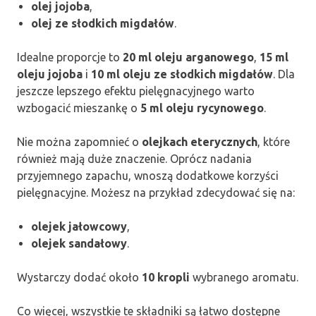
olej jojoba
,
olej ze słodkich migdałów
.
Idealne proporcje to
20 ml oleju arganowego
,
15 ml
oleju jojoba
i
10 ml oleju ze słodkich migdałów
. Dla
jeszcze lepszego efektu pielęgnacyjnego warto
wzbogacić mieszankę o
5 ml oleju rycynowego
.
Nie można zapomnieć o
olejkach eterycznych
, które
również mają duże znaczenie. Oprócz nadania
przyjemnego zapachu, wnoszą dodatkowe korzyści
pielęgnacyjne. Możesz na przykład zdecydować się na:
olejek jałowcowy
,
olejek sandałowy
.
Wystarczy dodać około
10 kropli
wybranego aromatu.
Co więcej, wszystkie te składniki są łatwo dostępne