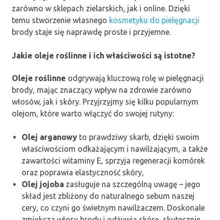
zarówno w sklepach zielarskich, jak i online. Dzięki
temu stworzenie własnego
kosmetyku do pielęgnacji
brody staje się naprawdę proste i przyjemne.
Jakie oleje roślinne i ich właściwości są istotne?
Oleje roślinne
odgrywają kluczową rolę w pielęgnacji
brody, mając znaczący wpływ na zdrowie zarówno
włosów, jak i skóry. Przyjrzyjmy się kilku popularnym
olejom, które warto włączyć do swojej rutyny:
Olej arganowy
to prawdziwy skarb, dzięki swoim
właściwościom odkażającym i nawilżającym, a także
zawartości witaminy E, sprzyja regeneracji komórek
oraz poprawia elastyczność skóry,
Olej jojoba
zasługuje na szczególną uwagę – jego
skład jest zbliżony do naturalnego sebum naszej
cery, co czyni go świetnym nawilżaczem. Doskonale
zmiękcza włosy brody i odżywia skórę, skutecznie