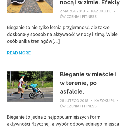
nocą i w zimie. Efekty
2 MARCA 2018
KAZOKU.PL
ĆWICZENIA I FITNESS
Bieganie to nie tylko letnia przyjemność, ale także
doskonały sposób na aktywność w nocy i zimą. Wiele
osób unika treningów[…]
READ MORE
Bieganie w mieście i
w terenie, po
asfalcie.
28 LUTEGO 2018
KAZOKU.PL
ĆWICZENIA I FITNESS
Bieganie to jedna z najpopularniejszych form
aktywności fizycznej, a wybór odpowiedniego miejsca