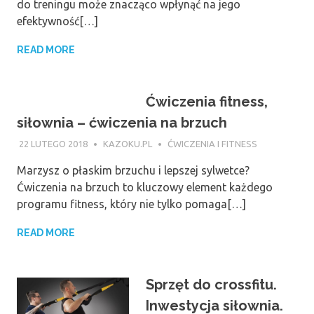
do treningu może znacząco wpłynąć na jego
efektywność[…]
READ MORE
Ćwiczenia fitness,
siłownia – ćwiczenia na brzuch
22 LUTEGO 2018
KAZOKU.PL
ĆWICZENIA I FITNESS
Marzysz o płaskim brzuchu i lepszej sylwetce?
Ćwiczenia na brzuch to kluczowy element każdego
programu fitness, który nie tylko pomaga[…]
READ MORE
Sprzęt do crossfitu.
Inwestycja siłownia.