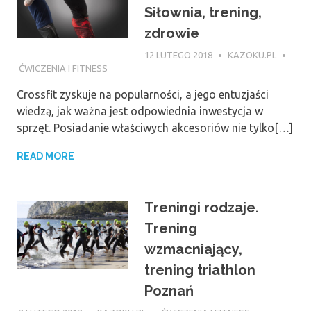
Siłownia, trening,
zdrowie
12 LUTEGO 2018
KAZOKU.PL
ĆWICZENIA I FITNESS
Crossfit zyskuje na popularności, a jego entuzjaści
wiedzą, jak ważna jest odpowiednia inwestycja w
sprzęt. Posiadanie właściwych akcesoriów nie tylko[…]
READ MORE
Treningi rodzaje.
Trening
wzmacniający,
trening triathlon
Poznań