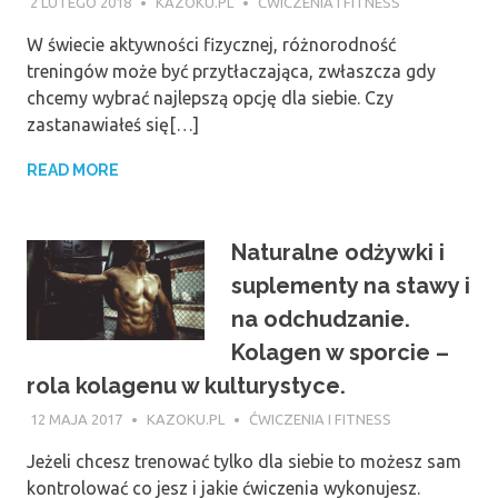
2 LUTEGO 2018
KAZOKU.PL
ĆWICZENIA I FITNESS
W świecie aktywności fizycznej, różnorodność
treningów może być przytłaczająca, zwłaszcza gdy
chcemy wybrać najlepszą opcję dla siebie. Czy
zastanawiałeś się[…]
READ MORE
Naturalne odżywki i
suplementy na stawy i
na odchudzanie.
Kolagen w sporcie –
rola kolagenu w kulturystyce.
12 MAJA 2017
KAZOKU.PL
ĆWICZENIA I FITNESS
Jeżeli chcesz trenować tylko dla siebie to możesz sam
kontrolować co jesz i jakie ćwiczenia wykonujesz.