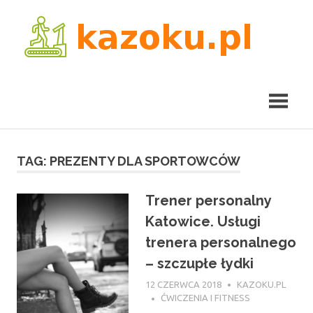
Skip
kaz
to
content
TAG:
PREZENTY DLA SPORTOWCÓW
Trener personalny
Katowice. Usługi
trenera personalnego
– szczupłe łydki
12 CZERWCA 2018
KAZOKU.PL
ĆWICZENIA I FITNESS